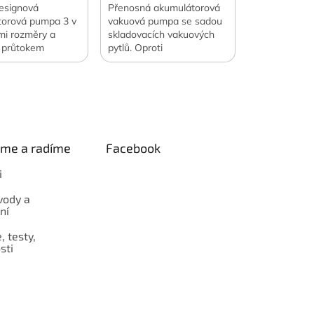
esignová
Přenosná akumulátorová
torová pumpa 3 v
vakuová pumpa se sadou
mi rozměry a
skladovacích vakuových
 průtokem
pytlů. Oproti
500 l/min. Navíc
samostatnému nákupu
vítilny a vakuové
ušetříte 400 Kč. Oficiální
Váha 122 g.
česká a slovenská
 česká a slovenská
distribuce.
e.
eme a radíme
Facebook
i
vody a
ní
 testy,
sti