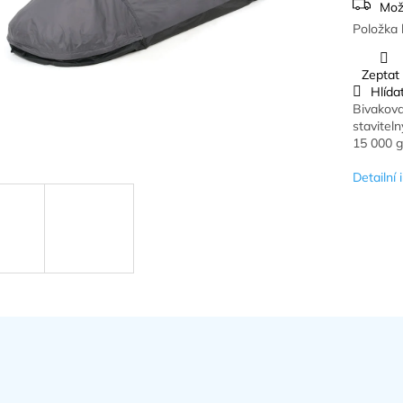
Mož
Položka 
Zeptat
Hlída
Bivakova
stavitel
15 000 
Detailní