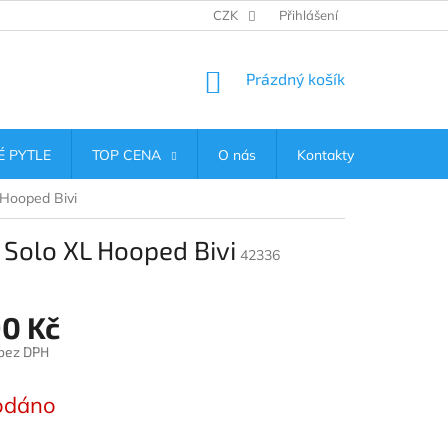
CZK
Přihlášení
NÁKUPNÍ
Prázdný košík
KOŠÍK
 PYTLE
TOP CENA
O nás
Kontakty
 Hooped Bivi
 Solo XL Hooped Bivi
42336
90 Kč
 bez DPH
odáno