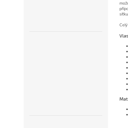
možn
příp
síťk
Celý
Vlas
Mate