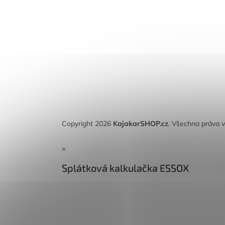
Copyright 2026
KajakarSHOP.cz
. Všechna práva 
×
Splátková kalkulačka ESSOX