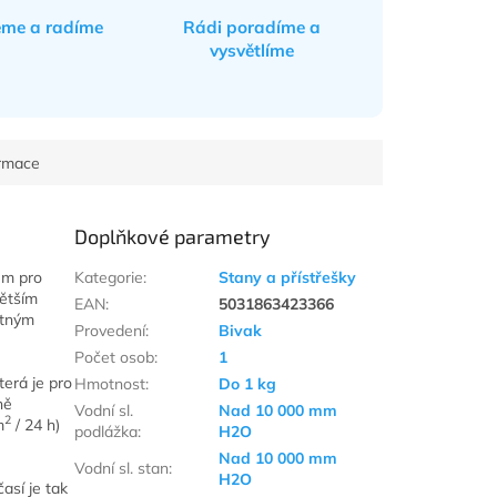
eme a radíme
Rádi poradíme a
vysvětlíme
ormace
Doplňkové parametry
em pro
Kategorie
:
Stany a přístřešky
větším
EAN
:
5031863423366
atným
Provedení
:
Bivak
Počet osob
:
1
terá je pro
Hmotnost
:
Do 1 kg
ně
Vodní sl.
Nad 10 000 mm
2
m
/ 24 h)
podlážka
:
H2O
Nad 10 000 mm
Vodní sl. stan
:
H2O
časí je tak