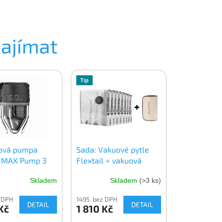
zajímat
Tip
ová pumpa
Sada: Vakuové pytle
l MAX Pump 3
Flextail + vakuová
pumpa Flextail MAX
Skladem
Skladem
(>3 ks)
Vacuum Pump
 DPH
1495 bez DPH
DETAIL
DETAIL
Kč
1 810 Kč