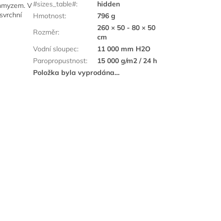
#sizes_table#
:
hidden
m hmyzem. V
svrchní
Hmotnost
:
796 g
260 × 50 - 80 × 50
Rozměr
:
cm
Vodní sloupec
:
11 000 mm H2O
Paropropustnost
:
15 000 g/m2 / 24 h
Položka byla vyprodána…