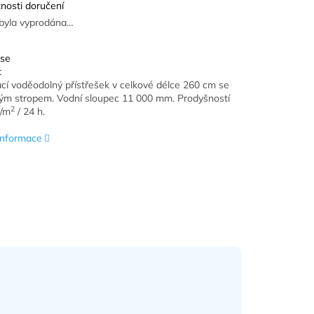
nosti doručení
byla vyprodána…
 se
t
cí voděodolný přístřešek v celkové délce 260 cm se
ným stropem.
Vodní sloupec 11 000 mm. Prodyšností
2
g/m
/ 24 h.
 informace