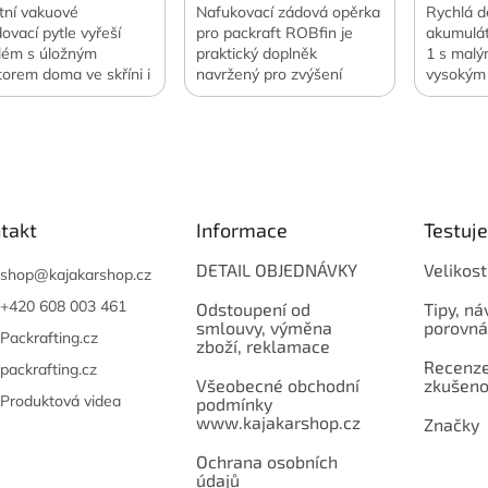
itní vakuové
Nafukovací zádová opěrka
Rychlá d
dovací pytle vyřeší
pro packraft ROBfin je
akumulá
lém s úložným
praktický doplněk
1 s malý
torem doma ve skříni i
navržený pro zvýšení
vysokým
estách v zavazadle.
komfortu během
vzduchu 
ování dokáže zmenšit
pádlování.
funkce s
m skladovaného
pumpy. 
čení a lůžkovin o 70 až
Oficiální
. Ochrání skladované
distribuc
 před prachem,
stí, moly nebo plísní
takt
Informace
Testuj
 je skladujete kdekoli.
lení 4 ks. vybrané
DETAIL OBJEDNÁVKY
Velikost
shop
@
kajakarshop.cz
osti. Oficiální česká a
enská distribuce.
+420 608 003 461
Odstoupení od
Tipy, ná
smlouvy, výměna
porovná
Packrafting.cz
zboží, reklamace
Recenze,
packrafting.cz
Všeobecné obchodní
zkušeno
Produktová videa
podmínky
www.kajakarshop.cz
Značky
Ochrana osobních
údajů