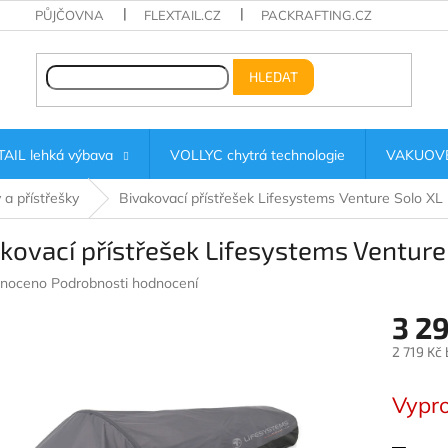
PŮJČOVNA
FLEXTAIL.CZ
PACKRAFTING.CZ
HLEDAT
AIL lehká výbava
VOLLYC chytrá technologie
VAKUOVÉ
 a přístřešky
Bivakovací přístřešek Lifesystems Venture Solo XL
kovací přístřešek Lifesystems Venture
né
noceno
Podrobnosti hodnocení
ení
3 2
u
2 719 Kč
Měrná
cena:
Vypr
ek.