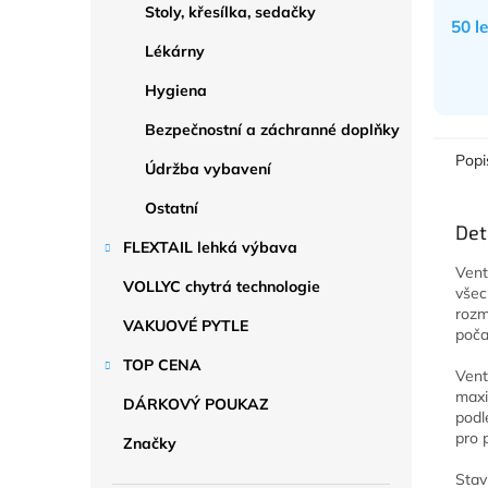
Stoly, křesílka, sedačky
50 l
Lékárny
Hygiena
Bezpečnostní a záchranné doplňky
Popi
Údržba vybavení
Ostatní
Det
FLEXTAIL lehká výbava
Vent
VOLLYC chytrá technologie
všec
rozm
VAKUOVÉ PYTLE
poča
TOP CENA
Vent
maxi
DÁRKOVÝ POUKAZ
podl
pro 
Značky
Stav