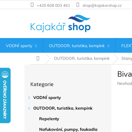
Přejít
+420 608 003 461
shop@kajakarshop.cz
na
obsah
VODNÍ sporty
OUTDOOR, turistika, kempink
FLEXT
Domů
OUTDOOR, turistika, kempink
Stany
P
Biva
o
Přeskočit
s
Průměr
Kategorie
Neohod
kategorie
t
hodnoc
r
produkt
VODNÍ sporty
a
je
n
0,0
OUTDOOR, turistika, kempink
z
n
5
í
Repelenty
hvězdič
p
Nafukování, pumpy, foukadla