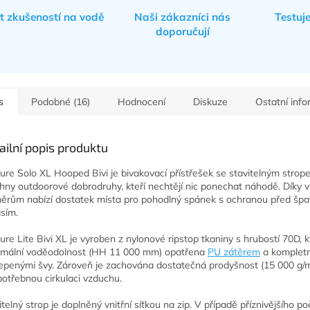
et zkušeností na vodě
Naši zákazníci nás
Testuj
doporučují
s
Podobné (16)
Hodnocení
Diskuze
Ostatní inf
ailní popis produktu
ure Solo XL Hooped Bivi je bivakovací přístřešek se stavitelným strop
hny outdoorové dobrodruhy, kteří nechtějí nic ponechat náhodě. Díky 
ěrům nabízí dostatek místa pro pohodlný spánek s ochranou před šp
sím.
ure Lite Bivi XL je vyroben z nylonové ripstop tkaniny s hrubostí 70D, k
mální voděodolnost (HH 11 000 mm) opatřena
PU zátěrem
a komplet
epenými švy. Zároveň je zachována dostatečná prodyšnost (15 000 g/
potřebnou cirkulaci vzduchu.
itelný strop je doplněný vnitřní síťkou na zip. V případě příznivějšího po