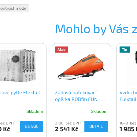
contrast mode
Mohlo by Vás 
Akce
Tip
ové pytle Flextail
Zádová nafukovací
Vzduch
opěrka ROBfin FUN
Flextai
Skladem
Skladem
bez DPH
2100 bez DPH
1640 bez
DETAIL
DETAIL
0 Kč
2 541 Kč
1 985 