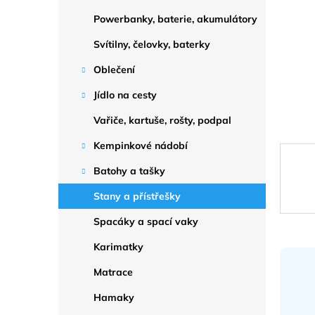
a
n
Powerbanky, baterie, akumulátory
e
Svítilny, čelovky, baterky
l
Oblečení
Jídlo na cesty
Vařiče, kartuše, rošty, podpal
Kempinkové nádobí
Batohy a tašky
Stany a přístřešky
Spacáky a spací vaky
Karimatky
Matrace
Hamaky