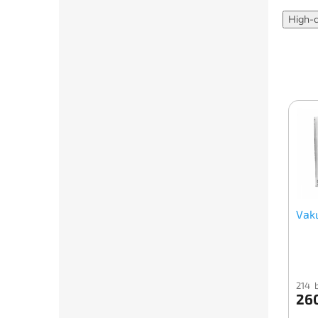
High-
Vaku
214 
26