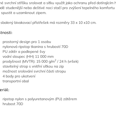
é svrchní stříšku srolovat a síťku využít jako ochranu před dotírající
adě studenější nebo deštivé noci stačí pro zvýšení tepelného komfortu 
u spustit a uzamknout zipem.
 sbalený bivakovací přístřešek má rozměry 33 x 10 x10 cm.
tnosti:
prostorný design pro 1 osobu
nylonová ripstop tkanina s hrubostí 70D
PU zátěr a podlepené švy
vodní sloupec (HH) 11 000 mm
2
prodyšnost (MVTR): 15 000 g/m
/ 24 h (vršek)
stavitelný strop s vnitřní síťkou na zip
možnost srolování svrchní části stropu
4 body pro ukotvení
transportní obal
riál:
ripstop nylon s polyuretanovým (PU) zátěrem
hrubost 70D