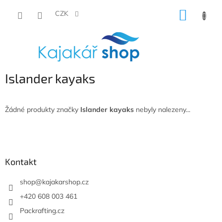
Přejít
NÁKUP
na
CZK
obsah
KOŠÍK
Islander kayaks
Žádné produkty značky
Islander kayaks
nebyly nalezeny...
Z
á
p
a
Kontakt
t
í
shop
@
kajakarshop.cz
+420 608 003 461
Packrafting.cz