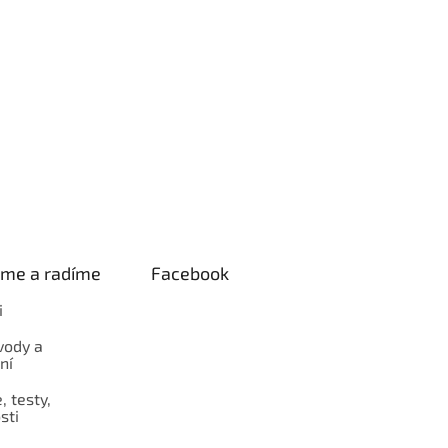
eme a radíme
Facebook
i
vody a
ní
 testy,
sti