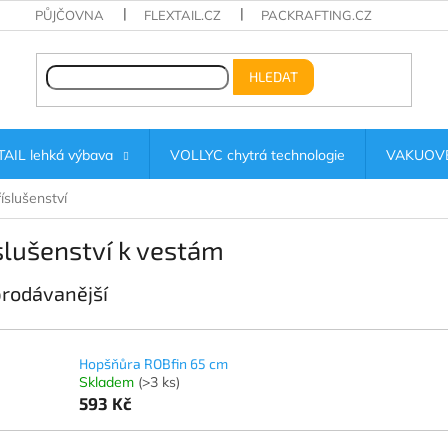
PŮJČOVNA
FLEXTAIL.CZ
PACKRAFTING.CZ
HLEDAT
AIL lehká výbava
VOLLYC chytrá technologie
VAKUOVÉ
íslušenství
slušenství k vestám
rodávanější
Hopšňůra ROBfin 65 cm
Skladem
(>3 ks)
593 Kč