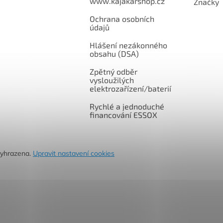
www.kajakarshop.cz
Značky
Ochrana osobních
údajů
Hlášení nezákonného
obsahu (DSA)
Zpětný odběr
vysloužilých
elektrozařízení/baterií
Rychlé a jednoduché
financování ESSOX
vyhrazena.
Upravit nastavení cookies