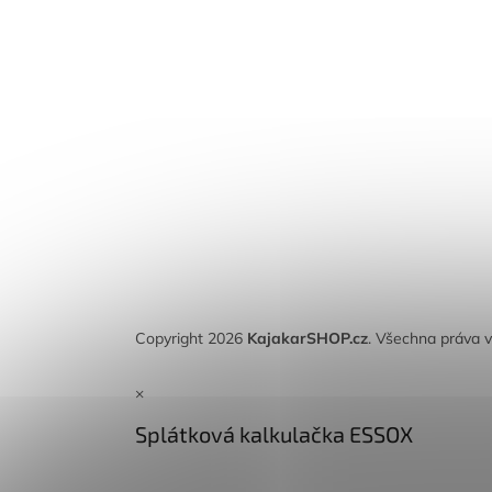
Copyright 2026
KajakarSHOP.cz
. Všechna práva 
×
Splátková kalkulačka ESSOX