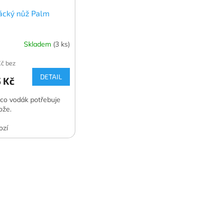
ácký nůž Palm
Skladem
(3 ks)
Kč bez
DETAIL
 Kč
 co vodák potřebuje
ože.
ozí
O
v
l
á
d
a
c