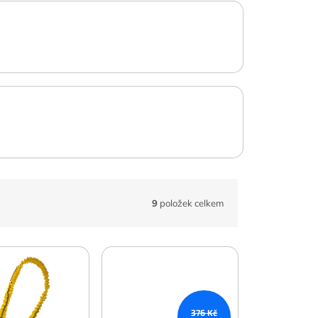
9
položek celkem
376 Kč