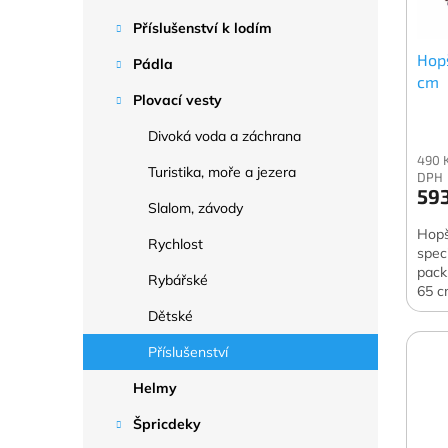
p
d
Příslušenství k lodím
r
u
o
k
Hop
Pádla
d
t
cm
u
ů
Plovací vesty
k
Divoká voda a záchrana
t
490 
ů
Turistika, moře a jezera
DPH
593
Slalom, závody
Hopš
Rychlost
spec
pack
Rybářské
65 c
Dětské
Příslušenství
Helmy
Špricdeky