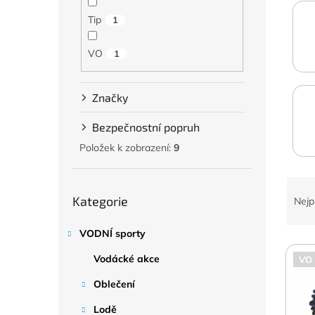
a
n
Tip
1
e
l
VO
1
Značky
Bezpečnostní popruh
Položek k zobrazení:
9
Ř
Přeskočit
a
Kategorie
Nejp
kategorie
z
e
VODNÍ sporty
V
n
ý
Vodácké akce
í
VO
p
p
Oblečení
i
r
s
o
Lodě