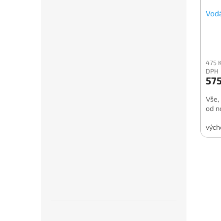
Vod
475 
DPH
575
Vše,
od n
vých