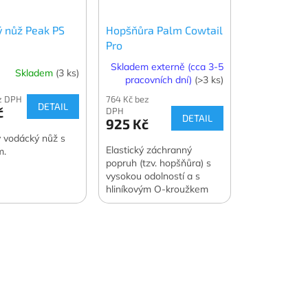
 nůž Peak PS
Hopšňůra Palm Cowtail
Pro
Skladem externě (cca 3-5
Skladem
(3 ks)
pracovních dní)
(>3 ks)
ez DPH
764 Kč bez
DETAIL
č
DPH
DETAIL
925 Kč
ý vodácký nůž s
Elastický záchranný
m.
popruh (tzv. hopšňůra) s
vysokou odolností a s
hliníkovým O-kroužkem