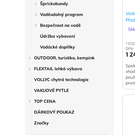
Šprickobundy
Vod
Voděodolný program
Phot
Bezpečnost na vodě
Skl
Údržba vybavení
1 032
Vodácké doplňky
DPH
1 2
OUTDOOR, turistika, kempink
Spol
FLEXTAIL lehká výbava
vhod
použ
VOLLYC chytrá technologie
pros
VAKUOVÉ PYTLE
TOP CENA
DÁRKOVÝ POUKAZ
Značky