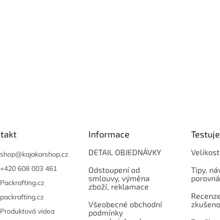
í
p
r
v
k
y
v
ý
p
i
s
u
takt
Informace
Testuj
DETAIL OBJEDNÁVKY
Velikost
shop
@
kajakarshop.cz
+420 608 003 461
Odstoupení od
Tipy, ná
smlouvy, výměna
porovná
Packrafting.cz
zboží, reklamace
Recenze,
packrafting.cz
Všeobecné obchodní
zkušeno
Produktová videa
podmínky