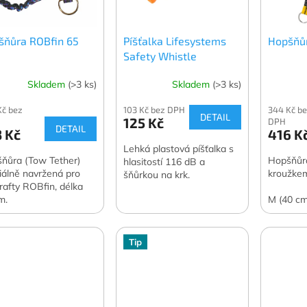
šňůra ROBfin 65
Píšťalka Lifesystems
Hopšňůr
Safety Whistle
Skladem
(>3 ks)
Skladem
(>3 ks)
Kč bez
103 Kč bez DPH
344 Kč b
DETAIL
125 Kč
DPH
DETAIL
 Kč
416 K
Lehká plastová píšťalka s
ňůra (Tow Tether)
Hopšňůr
hlasitostí 116 dB a
iálně navržená pro
kroužke
šňůrkou na krk.
rafty ROBfin, délka
m.
M (40 cm
Tip