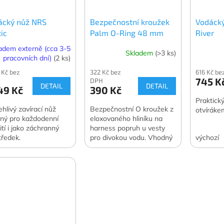
ácký nůž NRS
Bezpečnostní kroužek
Vodácký
ic
Palm O-Ring 48 mm
River
adem externě (cca 3-5
Skladem
(>3 ks)
pracovních dní)
(2 ks)
 Kč bez
322 Kč bez
616 Kč b
745 K
DPH
DETAIL
DETAIL
49 Kč
390 Kč
Praktick
ehlivý zavírací nůž
Bezpečnostní O kroužek z
otvíráke
ný pro každodenní
eloxovaného hliníku na
ití i jako záchranný
harness popruh u vesty
tředek.
pro divokou vodu. Vhodný
výchozí
pro záchranné situace.