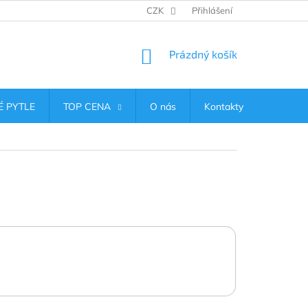
CZK
Přihlášení
NÁKUPNÍ
Prázdný košík
KOŠÍK
 PYTLE
TOP CENA
O nás
Kontakty