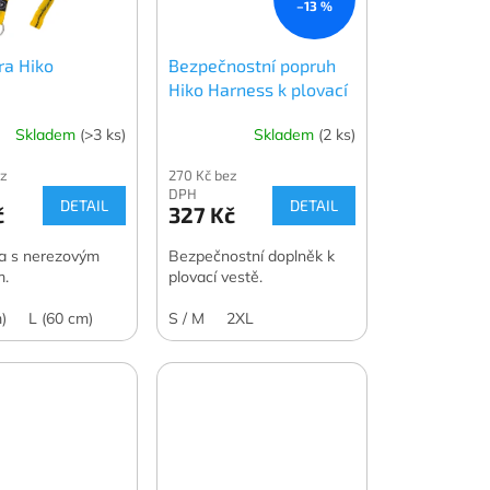
–13 %
a Hiko
Bezpečnostní popruh
Hiko Harness k plovací
veste
Skladem
(>3 ks)
Skladem
(2 ks)
ez
270 Kč bez
DPH
DETAIL
DETAIL
č
327 Kč
a s nerezovým
Bezpečnostní doplněk k
m.
plovací vestě.
)
L (60 cm)
S / M
2XL