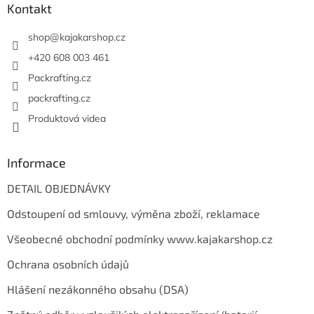
a
a
Kontakt
c
t
í
í
shop
@
kajakarshop.cz
p
r
+420 608 003 461
v
Packrafting.cz
k
y
packrafting.cz
v
Produktová videa
ý
p
i
s
Informace
u
DETAIL OBJEDNÁVKY
Odstoupení od smlouvy, výměna zboží, reklamace
Všeobecné obchodní podmínky www.kajakarshop.cz
Ochrana osobních údajů
Hlášení nezákonného obsahu (DSA)