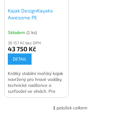
o
k
Kajak DesignKayaks
d
t
Awesome PE
u
ů
k
t
Skladem
(1 ks)
ů
36 157 Kč bez DPH
43 750 Kč
DETAIL
Krátký stabilní mořský kajak
navržený pro hravé vodáky,
technické nadšence a
surfování ve vlnách. Pro
váhu jezdce 70–120 kg.
1
položek celkem
O
v
l
Z
á
á
d
p