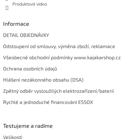
Produktová videa
ý
p
i
s
Informace
u
DETAIL OBJEDNÁVKY
Odstoupení od smlouvy, výměna zboží, reklamace
Všeobecné obchodní podmínky www.kajakarshop.cz
Ochrana osobních údajů
Hlášení nezákonného obsahu (DSA)
Zpětný odběr vysloužilých elektrozařízení/baterií
Rychlé a jednoduché financování ESSOX
Testujeme a radíme
Velikosti