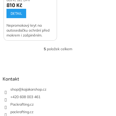
669 Kč bez DPH
810 Kč
DETAIL
Nepromokavý kryt na
autosedačku ochrání před
mokrem i zašpiněním.
5
položek celkem
O
v
l
Z
á
á
d
p
a
a
Kontakt
c
t
í
í
shop
@
kajakarshop.cz
p
r
+420 608 003 461
v
Packrafting.cz
k
y
packrafting.cz
v