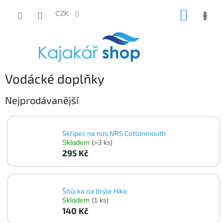
Přejít
NÁKUP
na
CZK
obsah
KOŠÍK
Vodácké doplňky
Nejprodávanější
Skřipec na nos NRS Cottonmouth
Skladem
(>3 ks)
295 Kč
Šňůrka na brýle Hiko
Skladem
(1 ks)
140 Kč