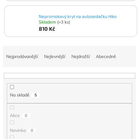
Nepromokavý kryt na autosedačku Hiko
Skladem
(>3 ks)
810 Kč
Ř
a
Nejprodávanější
Nejlevnější
Nejdražší
Abecedně
z
e
n
í
p
Na skladě
5
r
o
d
Akce
0
u
k
t
Novinka
0
ů