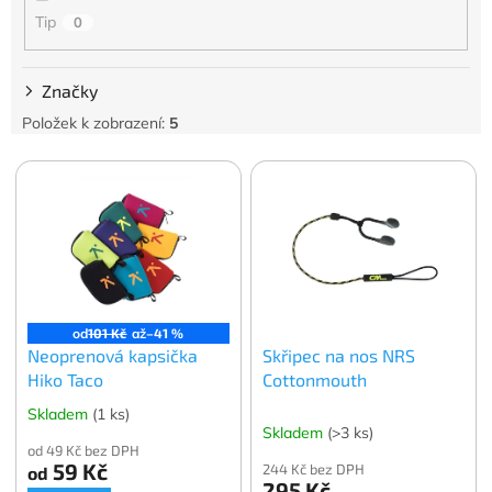
Tip
0
Značky
Položek k zobrazení:
5
V
ý
p
i
s
p
r
o
od
101 Kč
až
–41 %
Neoprenová kapsička
Skřipec na nos NRS
d
Hiko Taco
Cottonmouth
u
k
Skladem
(1 ks)
t
Skladem
(>3 ks)
od 49 Kč bez DPH
ů
59 Kč
244 Kč bez DPH
od
295 Kč