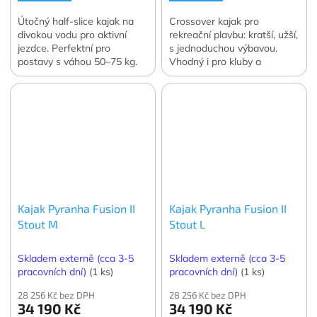
Útočný half-slice kajak na
Crossover kajak pro
divokou vodu pro aktivní
rekreační plavbu: kratší, užší,
jezdce. Perfektní pro
s jednoduchou výbavou.
postavy s váhou 50–75 kg.
Vhodný i pro kluby a
Vnitřní výbava Elite!
půjčovny. Pro váhu jezdce
do 75 kg.
Kajak Pyranha Fusion II
Kajak Pyranha Fusion II
Stout M
Stout L
Skladem externě (cca 3-5
Skladem externě (cca 3-5
pracovních dní)
(1 ks)
pracovních dní)
(1 ks)
28 256 Kč bez DPH
28 256 Kč bez DPH
34 190 Kč
34 190 Kč