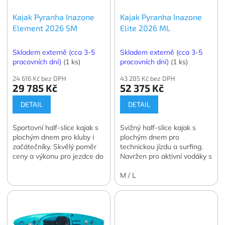
o
k
Kajak Pyranha Inazone
Kajak Pyranha Inazone
d
t
Element 2026 SM
Elite 2026 ML
u
ů
k
t
Skladem externě (cca 3-5
Skladem externě (cca 3-5
ů
pracovních dní)
(1 ks)
pracovních dní)
(1 ks)
24 616 Kč bez DPH
43 285 Kč bez DPH
29 785 Kč
52 375 Kč
DETAIL
DETAIL
Sportovní half-slice kajak s
Svižný half-slice kajak s
plochým dnem pro kluby i
plochým dnem pro
začátečníky. Skvělý poměr
technickou jízdu a surfing.
ceny a výkonu pro jezdce do
Navržen pro aktivní vodáky s
80 kg.
váhou do 100 kg.
M / L