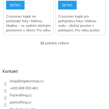
DETAIL
DETAIL
Crossover kajak na
Crossover kajak pro
peřejnaté řeky i klidnou
peřejnatou řeku i klidnou
hladinu – se zadním úložným
vodu - úložný prostor s
prostorem s víkem. Pro váhu
poklopem. Pro váhu jezdce
jezdce 55 - 110 kg.
80 - 130 kg.
12
položek celkem
O
v
l
Z
á
á
d
p
a
a
Kontakt
c
t
í
í
shop
@
kajakarshop.cz
p
r
+420 608 003 461
v
Packrafting.cz
k
y
packrafting.cz
v