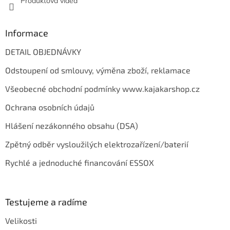
Produktová videa
ý
p
i
s
Informace
u
DETAIL OBJEDNÁVKY
Odstoupení od smlouvy, výměna zboží, reklamace
Všeobecné obchodní podmínky www.kajakarshop.cz
Ochrana osobních údajů
Hlášení nezákonného obsahu (DSA)
Zpětný odběr vysloužilých elektrozařízení/baterií
Rychlé a jednoduché financování ESSOX
Testujeme a radíme
Velikosti