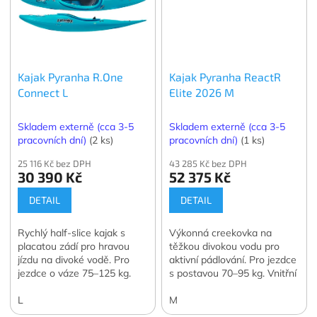
Kajak Pyranha R.One
Kajak Pyranha ReactR
Connect L
Elite 2026 M
Skladem externě (cca 3-5
Skladem externě (cca 3-5
pracovních dní)
(2 ks)
pracovních dní)
(1 ks)
25 116 Kč bez DPH
43 285 Kč bez DPH
30 390 Kč
52 375 Kč
DETAIL
DETAIL
Rychlý half-slice kajak s
Výkonná creekovka na
placatou zádí pro hravou
těžkou divokou vodu pro
jízdu na divoké vodě. Pro
aktivní pádlování. Pro jezdce
jezdce o váze 75–125 kg.
s postavou 70–95 kg. Vnitřní
výbava Elite!
L
M