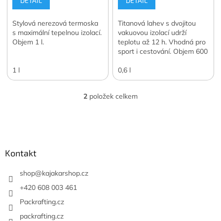
DETAIL
DETAIL
Stylová nerezová termoska
Titanová lahev s dvojitou
s maximální tepelnou izolací.
vakuovou izolací udrží
Objem 1 l.
teplotu až 12 h. Vhodná pro
sport i cestování. Objem 600
ml.
1 l
0,6 l
2
položek celkem
O
v
l
Z
á
á
d
p
a
a
Kontakt
c
t
í
í
shop
@
kajakarshop.cz
p
r
+420 608 003 461
v
Packrafting.cz
k
y
packrafting.cz