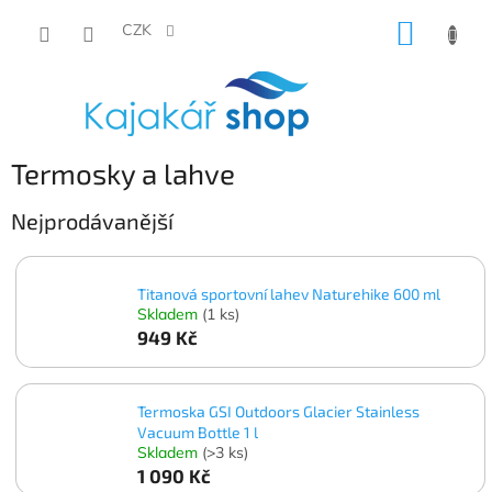
Přejít
NÁKUP
na
CZK
obsah
KOŠÍK
Termosky a lahve
Nejprodávanější
Titanová sportovní lahev Naturehike 600 ml
Skladem
(1 ks)
949 Kč
Termoska GSI Outdoors Glacier Stainless
Vacuum Bottle 1 l
Skladem
(>3 ks)
1 090 Kč