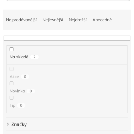
Ř
a
Nejprodávanější
Nejlevnější
Nejdražší
Abecedně
z
e
n
í
p
Na skladě
2
r
o
d
Akce
0
u
k
t
Novinka
0
ů
Tip
0
Značky