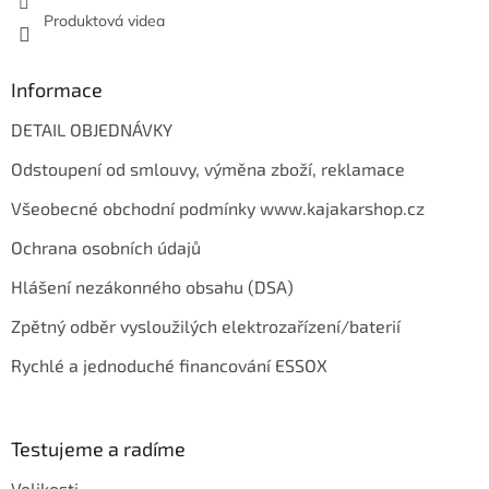
v
Produktová videa
ý
p
i
s
Informace
u
DETAIL OBJEDNÁVKY
Odstoupení od smlouvy, výměna zboží, reklamace
Všeobecné obchodní podmínky www.kajakarshop.cz
Ochrana osobních údajů
Hlášení nezákonného obsahu (DSA)
Zpětný odběr vysloužilých elektrozařízení/baterií
Rychlé a jednoduché financování ESSOX
Testujeme a radíme
Velikosti