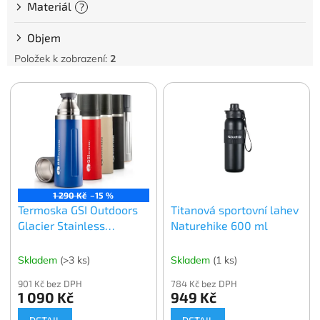
Materiál
?
Objem
Položek k zobrazení:
2
V
ý
p
i
s
p
r
o
1 290 Kč
–15 %
Termoska GSI Outdoors
Titanová sportovní lahev
d
Glacier Stainless
Naturehike 600 ml
u
Vacuum Bottle 1 l
k
t
Skladem
(>3 ks)
Skladem
(1 ks)
ů
901 Kč bez DPH
784 Kč bez DPH
1 090 Kč
949 Kč