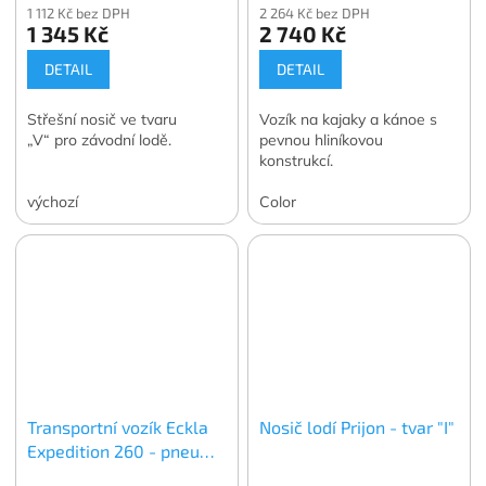
1 112 Kč bez DPH
2 264 Kč bez DPH
1 345 Kč
2 740 Kč
DETAIL
DETAIL
Střešní nosič ve tvaru
Vozík na kajaky a kánoe s
„V“ pro závodní lodě.
pevnou hliníkovou
konstrukcí.
výchozí
Color
Transportní vozík Eckla
Nosič lodí Prijon - tvar "I"
Expedition 260 - pneu
kola