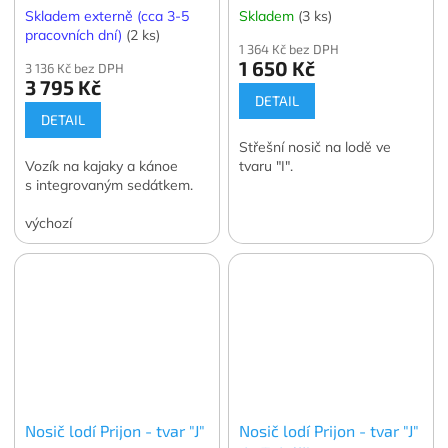
Skladem externě (cca 3-5
Skladem
(3 ks)
pracovních dní)
(2 ks)
1 364 Kč bez DPH
1 650 Kč
3 136 Kč bez DPH
3 795 Kč
DETAIL
DETAIL
Střešní nosič na lodě ve
Vozík na kajaky a kánoe
tvaru "I".
s integrovaným sedátkem.
výchozí
Nosič lodí Prijon - tvar "J"
Nosič lodí Prijon - tvar "J"