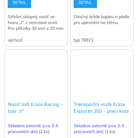
DETAIL
DETAIL
Střešní sklopný nosič ve
Otočný držák kajaku a pádla
tvaru „I“ z nerezové oceli.
pro upevnění na stěnu.
Pro příčníky 30 mm x 20 mm
výchozí
typ 78971
Nosič lodí Eckla Racing -
Transportní vozík Eckla
tvar „V“
Explorer 260 - pneu kola
Skladem externě (cca 3-5
Skladem externě (cca 3-5
pracovních dní)
(2 ks)
pracovních dní)
(1 ks)