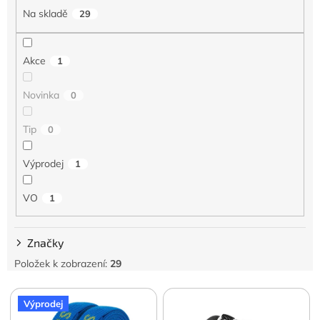
p
Na skladě
29
r
o
d
Akce
1
u
k
t
Novinka
0
ů
Tip
0
Výprodej
1
VO
1
Značky
Položek k zobrazení:
29
V
Výprodej
ý