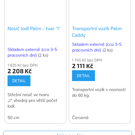
Nosič lodí Palm - tvar "I"
Transportní vozík Palm
Caddy
Skladem externě (cca 3-5
Skladem externě (cca 3-5
pracovních dní)
(2 ks)
pracovních dní)
(2 ks)
1 745 Kč bez DPH
2 111 Kč
1 825 Kč bez DPH
2 208 Kč
DETAIL
DETAIL
Transportní vozík s nosností
Střešní nosič ve tvaru
do 60 kg.
„I“ vhodný pro větší počet
lodí.
50 cm
Červená