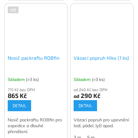
VO
Nosič packraftu ROBfin
Vázací popruh Hiko (1 ks)
Skladem
(>3 ks)
Skladem
(>3 ks)
715 Kč bez DPH
od 240 Kč bez DPH
865 Kč
290 Kč
od
DETAIL
DETAIL
Nosič packraftu ROBfin pro
Vázací popruh pro upevnění
expedice a dlouhé
lodí, pádel, lyží apod.
přenášení.
3 m
5 m