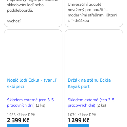
Univerzální adaptér
skladování lodí nebo
navržený pro použití s
paddleboardů.
moderními střešními lištami
s T-drážkou
vychozí
Nosič lodí Eckla - tvar „I“
Držák na stěnu Eckla
sklápěcí
Kayak port
Skladem externě (cca 3-5
Skladem externě (cca 3-5
pracovních dní)
(2 ks)
pracovních dní)
(2 ks)
1 983 Kč bez DPH
1 074 Kč bez DPH
2 399 Kč
1 299 Kč