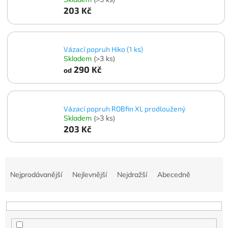
203 Kč
Vázací popruh Hiko (1 ks)
Skladem
(>3 ks)
290 Kč
od
Vázací popruh ROBfin XL prodloužený
Skladem
(>3 ks)
203 Kč
Ř
a
Nejprodávanější
Nejlevnější
Nejdražší
Abecedně
z
e
n
í