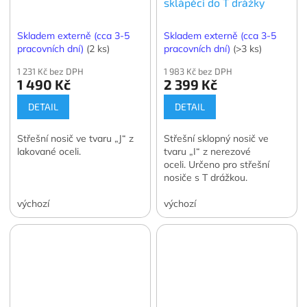
sklápěcí do T drážky
Skladem externě (cca 3-5
Skladem externě (cca 3-5
pracovních dní)
(2 ks)
pracovních dní)
(>3 ks)
1 231 Kč bez DPH
1 983 Kč bez DPH
1 490 Kč
2 399 Kč
DETAIL
DETAIL
Střešní nosič ve tvaru „J“ z
Střešní sklopný nosič ve
lakované oceli.
tvaru „I“ z nerezové
oceli. Určeno pro střešní
nosiče s T drážkou.
výchozí
výchozí