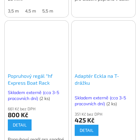
3,5 m
4,5 m
5,5 m
Popruhový regál °hf
Adaptér Eckla na T-
Express Boat Rack
drážku
Skladem externě (cca 3-5
Skladem externě (cca 3-5
pracovních dní)
(2 ks)
pracovních dní)
(2 ks)
661 Kč bez DPH
800 Kč
351 Kč bez DPH
425 Kč
DETAIL
DETAIL
Popruhový regál pro snadné