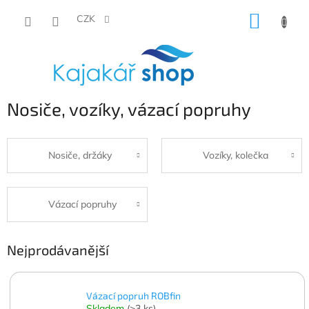
Přejít
NÁKUP
na
CZK
obsah
KOŠÍK
Nosiče, vozíky, vázací popruhy
Nosiče, držáky
Vozíky, kolečka
Vázací popruhy
Nejprodávanější
Vázací popruh ROBfin
Skladem
(>3 ks)