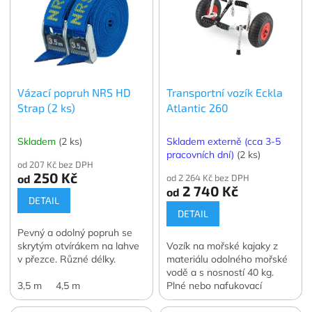
p
i
s
p
r
o
Vázací popruh NRS HD
Transportní vozík Eckla
d
Strap (2 ks)
Atlantic 260
u
k
t
Skladem
(2 ks)
Skladem externě (cca 3-5
ů
pracovních dní)
(2 ks)
od 207 Kč bez DPH
250 Kč
od
od 2 264 Kč bez DPH
2 740 Kč
od
DETAIL
DETAIL
Pevný a odolný popruh se
skrytým otvírákem na lahve
Vozík na mořské kajaky z
v přezce. Různé délky.
materiálu odolného mořské
vodě a s nosností 40 kg.
3,5 m
4,5 m
Plné nebo nafukovací
pneumatiky o průměru 26