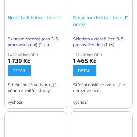
Nosič lodí Palm - tvar "J"
Nosič lodí Eckla - tvar „J“
nerez
Skladem externě (cca 3-5
Skladem externě (cca 3-5
pracovních dní)
(1 ks)
pracovních dní)
(1 ks)
1 437 Kč bez DPH
1 211 Kč bez DPH
1 739 Kč
1 465 Kč
DETAIL
DETAIL
Střešní nosič ve tvaru „J“ s
Střešní nosič ve tvaru „J“ z
pěnou z vnitřní strany.
nerezové oceli.
výchozí
výchozí