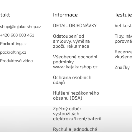
takt
Informace
Testuj
DETAIL OBJEDNÁVKY
Velikost
shop
@
kajakarshop.cz
+420 608 003 461
Odstoupení od
Tipy, ná
smlouvy, výměna
porovná
Packrafting.cz
zboží, reklamace
Recenze,
packrafting.cz
Všeobecné obchodní
zkušeno
Produktová videa
podmínky
www.kajakarshop.cz
Značky
Ochrana osobních
údajů
Hlášení nezákonného
obsahu (DSA)
Zpětný odběr
vysloužilých
elektrozařízení/baterií
Rychlé a jednoduché