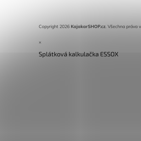
Copyright 2026
KajakarSHOP.cz
. Všechna práva 
×
Splátková kalkulačka ESSOX