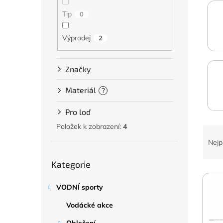
a
n
Tip
0
e
l
Výprodej
2
Značky
Materiál
?
Pro loď
Položek k zobrazení:
4
Ř
a
Nejp
z
Přeskočit
e
Kategorie
kategorie
V
n
ý
í
VODNÍ sporty
p
p
i
Vodácké akce
r
s
o