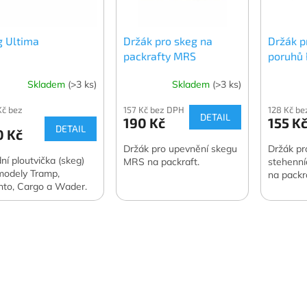
g Ultima
Držák pro skeg na
Držák p
packrafty MRS
poruhů 
packraf
Skladem
(>3 ks)
Skladem
(>3 ks)
Kč bez
157 Kč bez DPH
128 Kč b
DETAIL
190 Kč
155 K
DETAIL
0 Kč
Držák pro upevnění skegu
Držák pr
ní ploutvička (skeg)
MRS na packraft.
stehenní
modely Tramp,
na packr
nto, Cargo a Wader.
O
v
l
á
d
a
c