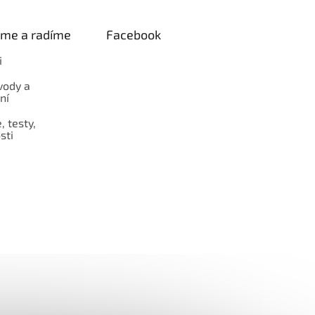
eme a radíme
Facebook
i
vody a
ní
 testy,
sti