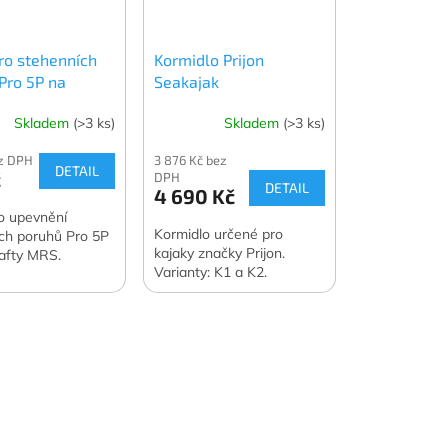
ro stehenních
Kormidlo Prijon
Pro 5P na
Seakajak
ty MRS
Skladem
(>3 ks)
Skladem
(>3 ks)
ez DPH
3 876 Kč bez
DETAIL
č
DPH
DETAIL
4 690 Kč
o upevnění
Kormidlo určené pro
ch poruhů Pro 5P
kajaky značky Prijon.
afty MRS.
Varianty: K1 a K2.