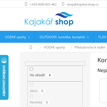
Přejít
+420 608 003 461
shop@kajakarshop.cz
na
obsah
VODNÍ sporty
OUTDOOR, turistika, kempink
FLEXT
Domů
VODNÍ sporty
Příslušenství k lodím
P
Kor
o
s
Nejp
t
r
Na skladě
4
a
n
Akce
n
0
í
p
Novinka
0