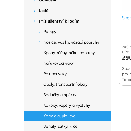
Oblečení
p
d
r
u
Lodě
o
k
Ske
Příslušenství k lodím
d
t
u
ů
Pumpy
k
t
Nosiče, vozíky, vázací popruhy
240 
ů
DPH
Spony, ráčny, očka, popruhy
29
Nafukovací vaky
Spod
Palubní vaky
pro 
Toro
Obaly, transportní obaly
Sedačky a opěrky
Kokpity, vzpěry a výztuhy
Kormidla, ploutve
Ventily, zátky, klíče