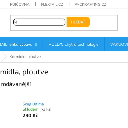
PŮJČOVNA
FLEXTAIL.CZ
PACKRAFTING.CZ
HLEDAT
AIL lehká výbava
VOLLYC chytrá technologie
VAKUOVÉ
Kormidla, ploutve
midla, ploutve
rodávanější
Skeg Ultima
Skladem
(>3 ks)
290 Kč