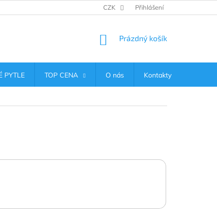
CZK
Přihlášení
NÁKUPNÍ
Prázdný košík
KOŠÍK
 PYTLE
TOP CENA
O nás
Kontakty