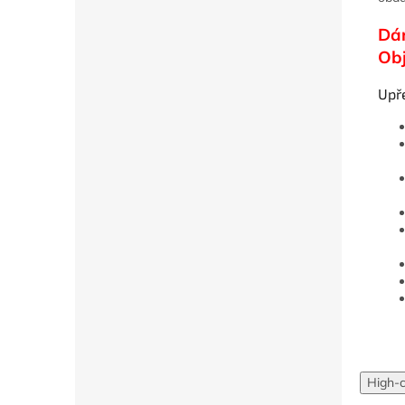
Dár
Obj
Upř
High-