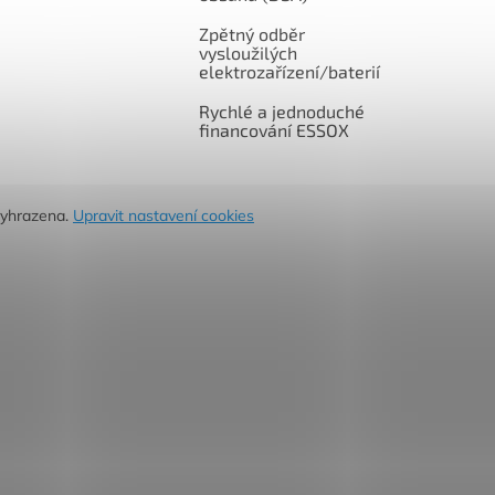
Zpětný odběr
vysloužilých
elektrozařízení/baterií
Rychlé a jednoduché
financování ESSOX
vyhrazena.
Upravit nastavení cookies