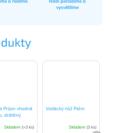
eme a radíme
Rádi poradíme a
vysvětlíme
odukty
a Prijon vhodná
Vodácký nůž Palm
o, drátěný
Skladem
(>3 ks)
Skladem
(3 ks)