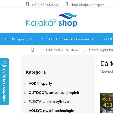
Přejít
+420 608 003 461
shop@kajakarshop.cz
na
obsah
VODNÍ sporty
OUTDOOR, turistika, kempink
FLEXT
Domů
DÁRKOVÝ POUKAZ
Dárkový pouka
P
Dár
o
Přeskočit
s
Průměr
Kategorie
Neohod
kategorie
t
hodnoc
r
produkt
VODNÍ sporty
a
je
n
0,0
OUTDOOR, turistika, kempink
z
n
5
í
FLEXTAIL lehká výbava
hvězdič
p
VOLLYC chytrá technologie