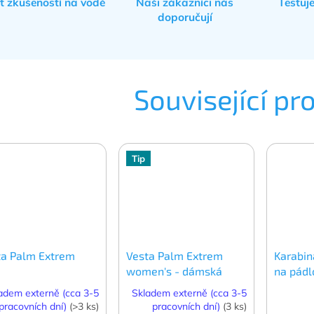
et zkušeností na vodě
Naši zákazníci nás
Testuj
doporučují
Související pr
Tip
ta Palm Extrem
Vesta Palm Extrem
Karabin
women's - dámská
na pádl
zámek
adem externě (cca 3-5
Skladem externě (cca 3-5
pracovních dní)
(>3 ks)
pracovních dní)
(3 ks)