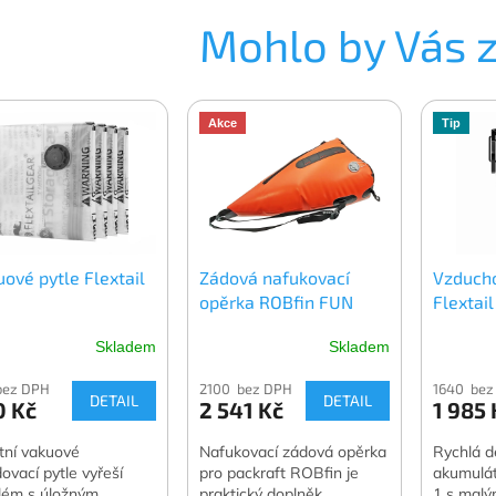
Mohlo by Vás 
Akce
Tip
ové pytle Flextail
Zádová nafukovací
Vzduch
opěrka ROBfin FUN
Flextai
Skladem
Skladem
bez DPH
2100 bez DPH
1640 bez
DETAIL
DETAIL
0 Kč
2 541 Kč
1 985 
itní vakuové
Nafukovací zádová opěrka
Rychlá d
dovací pytle vyřeší
pro packraft ROBfin je
akumulá
lém s úložným
praktický doplněk
1 s malý