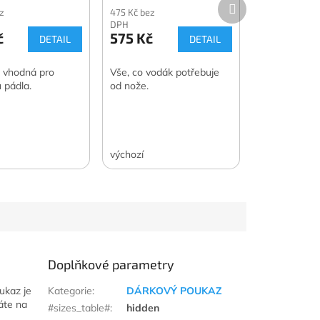
Další
z
475 Kč bez
produkt
DPH
č
575 Kč
DETAIL
DETAIL
 vhodná pro
Vše, co vodák potřebuje
 pádla.
od nože.
výchozí
Doplňkové parametry
ukaz je
Kategorie
:
DÁRKOVÝ POUKAZ
áte na
#sizes_table#
:
hidden