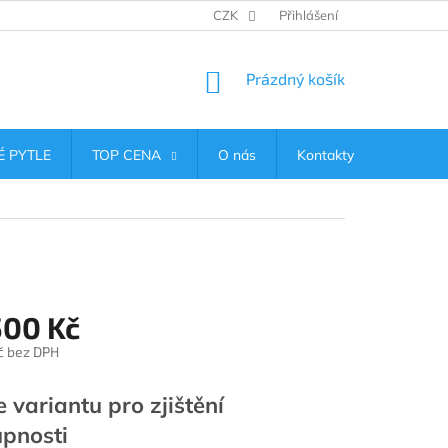
CZK
Přihlášení
NÁKUPNÍ
Prázdný košík
KOŠÍK
 PYTLE
TOP CENA
O nás
Kontakty
500 Kč
č
bez DPH
e variantu