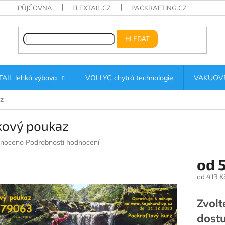
PŮJČOVNA
FLEXTAIL.CZ
PACKRAFTING.CZ
HLEDAT
AIL lehká výbava
VOLLYC chytrá technologie
VAKUOVÉ
z
kový poukaz
né
noceno
Podrobnosti hodnocení
ení
od
u
od
413 K
Měrná
cena:
Zvolt
ek.