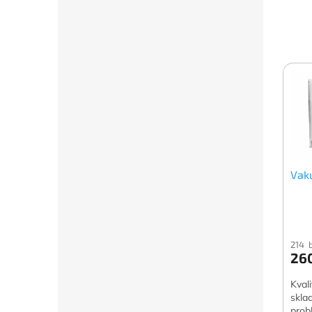
Vaku
214 
26
Kval
skla
prob