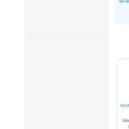
50 l
Ves
Skl