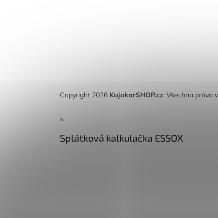
Copyright 2026
KajakarSHOP.cz
. Všechna práva 
×
Splátková kalkulačka ESSOX