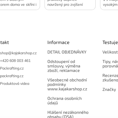
torem doma ve skříni i
navržený pro zvýšení
vysokým
estách v zavazadle.
komfortu během
vzduchu 
ování dokáže zmenšit
pádlování.
funkce s
m skladovaného
pumpy. 
čení a lůžkovin o 70 až
Oficiální
. Ochrání skladované
distribuc
 před prachem,
stí, moly nebo plísní
takt
Informace
Testuj
 je skladujete kdekoli.
lení 4 ks. vybrané
DETAIL OBJEDNÁVKY
Velikost
shop
@
kajakarshop.cz
osti. Oficiální česká a
enská distribuce.
+420 608 003 461
Odstoupení od
Tipy, ná
smlouvy, výměna
porovná
Packrafting.cz
zboží, reklamace
Recenze,
packrafting.cz
Všeobecné obchodní
zkušeno
Produktová videa
podmínky
www.kajakarshop.cz
Značky
Ochrana osobních
údajů
Hlášení nezákonného
obsahu (DSA)