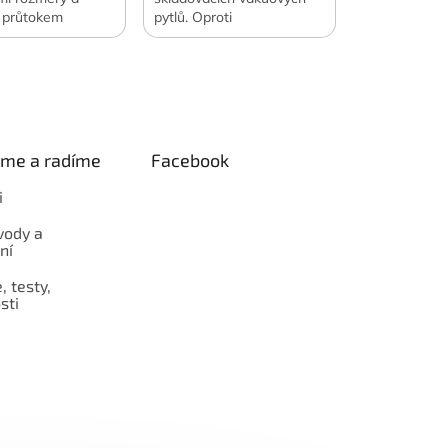
 průtokem
pytlů. Oproti
500 l/min. Navíc
samostatnému nákupu
vítilny a vakuové
ušetříte 400 Kč. Oficiální
Váha 122 g.
česká a slovenská
 česká a slovenská
distribuce.
e.
eme a radíme
Facebook
i
vody a
ní
 testy,
sti