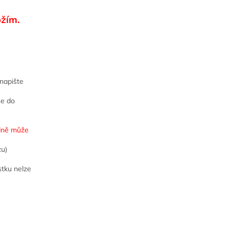
ožím.
napište
še do
adně může
zu)
stku nelze