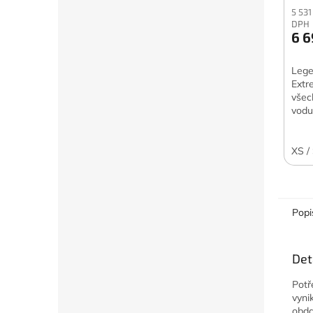
5 531
DPH
6 6
Lege
Extr
všec
vodu
XS /
Popi
Det
Potř
vyni
obd