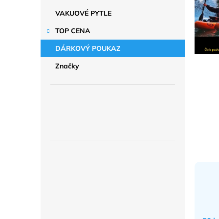
a
n
VAKUOVÉ PYTLE
e
TOP CENA
l
DÁRKOVÝ POUKAZ
Značky