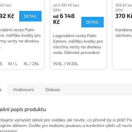
 Kč bez
od 5 081 Kč bez
306 Kč be
DPH
DPH
92 Kč
6 148
370 K
od
DETAIL
Kč
DETAIL
ndární vesta Palm
Karabina
em, měřítko kvality pro
záchranu
Legendární vesta Palm
hny vesty na divokou
Extrem, měřítko kvality pro
.
všechny vesty na divokou
vodu. Dámské provedení.
 S
M / L
XL / 2XL
WXL / W2XL
s
Hodnocení
Diskuze
ailní popis produktu
ebujete vymyslet dárek pro vodáka, ale nevíte, co přesně by si přál? Po
kajícím dárkem. Zvolíte jen hodnotu poukazu a konkrétní výběr už nech
arovaném.