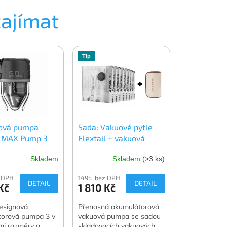
zajímat
Tip
ová pumpa
Sada: Vakuové pytle
l MAX Pump 3
Flextail + vakuová
pumpa Flextail MAX
Skladem
Skladem
(>3 ks)
Vacuum Pump
 DPH
1495 bez DPH
DETAIL
DETAIL
Kč
1 810 Kč
esignová
Přenosná akumulátorová
torová pumpa 3 v
vakuová pumpa se sadou
mi rozměry a
skladovacích vakuových