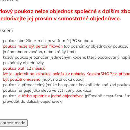
kový poukaz nelze objednat společně s dalším zb
ednávejte jej prosím v samostatné objednávce.
esnění
poukaz obdržíte e-mailem ve formě JPG souboru
poukaz může být perzonifikován
(do poznámky objednávky poukazu 
jméno obdarovaného, nebo krátký text)
každý poukaz je označen jedinečným kódem, který obdarovaný napí
poznámky objednávky
poukaz platí 12 měsíců
lze jej uplatnit na jakoukoli položku z nabídky KajakarSHOP.cz, příp
být použití omezeno
(např. na značku apod.)
poukaz je přenositelný (může ho uplatnit kdokoli, kdo zná kód pouka
poukaz funguje jako sleva ve výši ceny poukazu
poukaz
je třeba uplatnit v jedné objednávce
(případně nevyužitou čá
převádět do dalších objednávek)
contrast mode