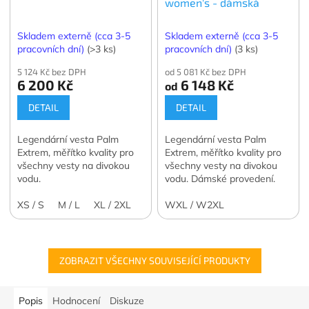
women's - dámská
Skladem externě (cca 3-5
Skladem externě (cca 3-5
pracovních dní)
(>3 ks)
pracovních dní)
(3 ks)
5 124 Kč bez DPH
od 5 081 Kč bez DPH
6 200 Kč
6 148 Kč
od
DETAIL
DETAIL
Legendární vesta Palm
Legendární vesta Palm
Extrem, měřítko kvality pro
Extrem, měřítko kvality pro
všechny vesty na divokou
všechny vesty na divokou
vodu.
vodu. Dámské provedení.
XS / S
M / L
XL / 2XL
WXL / W2XL
ZOBRAZIT VŠECHNY SOUVISEJÍCÍ PRODUKTY
Popis
Hodnocení
Diskuze