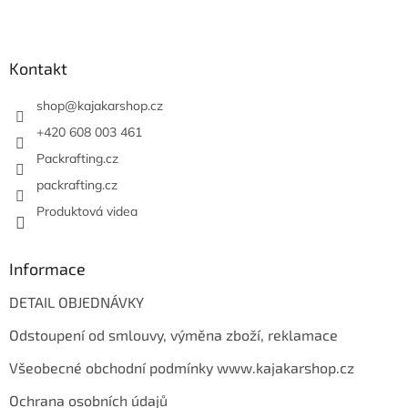
Z
vakuové pumpy. Váha 122
Oficiální česká a slovenská
á
g. Oficiální česká a
distribuce.
slovenská distribuce.
p
a
Kontakt
t
í
shop
@
kajakarshop.cz
+420 608 003 461
Packrafting.cz
packrafting.cz
Produktová videa
Informace
DETAIL OBJEDNÁVKY
Odstoupení od smlouvy, výměna zboží, reklamace
Všeobecné obchodní podmínky www.kajakarshop.cz
Ochrana osobních údajů