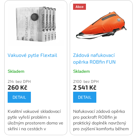
Akce
Vakuové pytle Flextail
Zádová nafukovací
opěrka ROBfin FUN
Skladem
Skladem
214 bez DPH
2100 bez DPH
260 Kč
2 541 Kč
DETAIL
DETAIL
Kvalitní vakuové skladovací
Nafukovací zádová opěrka
pytle vyřeší problém s
pro packraft ROBfin je
úložným prostorem doma ve
praktický doplněk navržený
skříni i na cestách v
pro zvýšení komfortu během
zavazadle. Vakuování
pádlování.