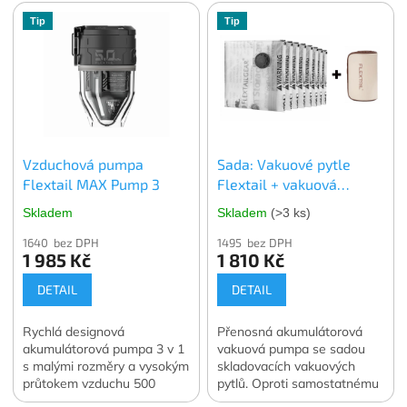
dokáže zmenšit objem
Tip
Tip
skladovaného oblečení a
lůžkovin o 70 až 90 %.
Ochrání skladované věci
před prachem, vlhkostí, moly
nebo plísní ať už je
skladujete kdekoli. V balení
4 ks. vybrané velikosti.
Oficiální česká a slovenská
Vzduchová pumpa
Sada: Vakuové pytle
distribuce.
Flextail MAX Pump 3
Flextail + vakuová
pumpa Flextail MAX
Skladem
Skladem
(>3 ks)
Vacuum Pump
1640 bez DPH
1495 bez DPH
1 985 Kč
1 810 Kč
DETAIL
DETAIL
Rychlá designová
Přenosná akumulátorová
akumulátorová pumpa 3 v 1
vakuová pumpa se sadou
s malými rozměry a vysokým
skladovacích vakuových
průtokem vzduchu 500
pytlů. Oproti samostatnému
l/min. Navíc funkce svítilny a
nákupu ušetříte 400 Kč.