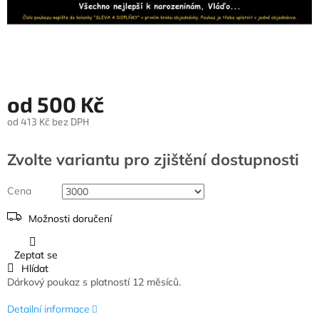
od
500 Kč
od
413 Kč
bez DPH
Měrná
cena:
Zvolte variantu
Cena
Možnosti doručení
Zeptat se
Hlídat
Dárkový poukaz s platností 12 měsíců.
Detailní informace