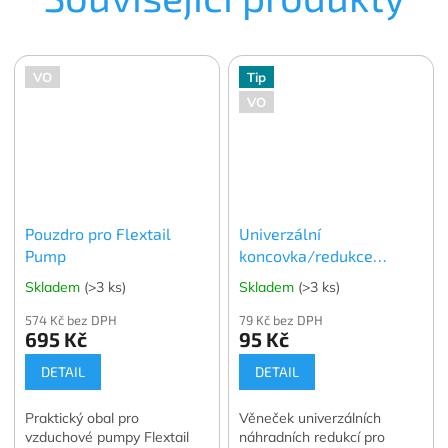
VO
Tip
VO
Pouzdro pro Flextail
Univerzální
Pump
koncovka/redukce
Scoprega pro pumpy a
Skladem
(>3 ks)
Skladem
(>3 ks)
foukadla - s příčkou
574 Kč bez DPH
79 Kč bez DPH
695 Kč
95 Kč
DETAIL
DETAIL
Praktický obal pro
Věneček univerzálních
vzduchové pumpy Flextail
náhradních redukcí pro