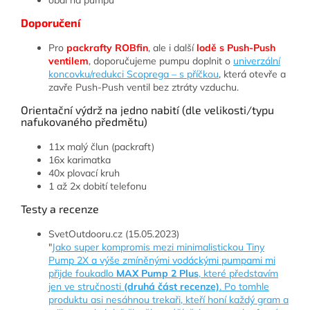
Doporučení
Pro
packrafty ROBfin
, ale i další
lodě s Push-Push
ventilem
, doporučujeme pumpu doplnit o
univerzální
koncovku/redukci Scoprega – s příčkou
, která otevře a
zavře Push-Push ventil bez ztráty vzduchu.
Orientační výdrž na jedno nabití (dle velikosti/typu
nafukovaného předmětu)
11x malý člun (packraft)
16x karimatka
40x plovací kruh
1 až 2x dobití telefonu
Testy a recenze
SvetOutdooru.cz (15.05.2023)
"
Jako super kompromis mezi minimalistickou Tiny
Pump 2X a výše zmíněnými vodáckými pumpami mi
přijde foukadlo
MAX Pump 2 Plus
, které představím
jen ve stručnosti
(druhá část recenze)
. Po tomhle
produktu asi nesáhnou trekaři, kteří honí každý gram a