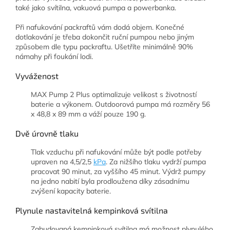
také jako svítilna, vakuová pumpa a powerbanka.
Při nafukování packraftů vám dodá objem. Konečné
dotlakování je třeba dokončit ruční pumpou nebo jiným
způsobem dle typu packraftu. Ušetříte minimálně 90%
námahy při foukání lodi.
Vyváženost
MAX Pump 2 Plus optimalizuje velikost s životností
baterie a výkonem. Outdoorová pumpa má rozměry 56
x 48,8 x 89 mm a váží pouze 190 g.
Dvě úrovně tlaku
Tlak vzduchu při nafukování může být podle potřeby
upraven na 4,5/2,5
kPa
. Za nižšího tlaku vydrží pumpa
pracovat 90 minut, za vyššího 45 minut. Výdrž pumpy
na jedno nabití byla prodloužena díky zásadnímu
zvýšení kapacity baterie.
Plynule nastavitelná kempinková svítilna
Zabudovaná kempinková svítilna má možnost plynulého