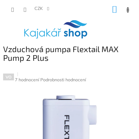
Přejít
NÁKUP
na
CZK
obsah
KOŠÍK
Vzduchová pumpa Flextail MAX
Pump 2 Plus
VO
Průměrné
7 hodnocení
Podrobnosti hodnocení
hodnocení
produktu
je
4,9
z
5
hvězdiček.