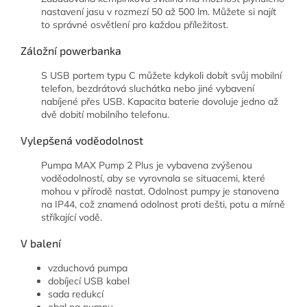
nastavení jasu v rozmezí 50 až 500 lm. Můžete si najít
to správné osvětlení pro každou příležitost.
Záložní powerbanka
S USB portem typu C můžete kdykoli dobít svůj mobilní
telefon, bezdrátová sluchátka nebo jiné vybavení
nabíjené přes USB. Kapacita baterie dovoluje jedno až
dvě dobití mobilního telefonu.
Vylepšená voděodolnost
Pumpa MAX Pump 2 Plus je vybavena zvýšenou
voděodolností, aby se vyrovnala se situacemi, které
mohou v přírodě nastat. Odolnost pumpy je stanovena
na IP44, což znamená odolnost proti dešti, potu a mírně
stříkající vodě.
V balení
vzduchová pumpa
dobíjecí USB kabel
sada redukcí
obal na pumpu