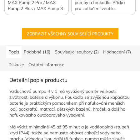
MAX Pump 2 Pro / MAX
pumpy a foukadla. Příčka
Pump 2 Plus / MAX Pump 3
pro zatlačení ventilu.
/ TINY Pump 2X / TINY
Vhodné pro push-push
Pump X. Zajistí skladování
ventily. Oficiální česká a
všeho příslušenství na
slovenská distribuce.
jednom místě....
ZOBRAZIT VŠECHNY SOUVISEJÍCÍ PRODUKTY
Popis
Podobné (16)
Související soubory (2)
Hodnocení (7)
Diskuze
Ostatní informace
Detailní popis produktu
Vzduchová pumpa 4 v 1 má vyvážený poměr velikosti,
životnosti baterie a výkonu. Foukadlo se zvýšenou kapacitou
baterie je praktickým pomocníkem při nafukování menších
lodí, packraftů, matrací, dětských bazénů, hraček a dalšího
nafukovacího outdoorového vybavení.
Má výdrž minimálně 45 až 95 minut a je voděodolná (stupeň
krytí IP44), takže se nemusíte obávat cákající vody nebo
prachu. Výhodou jsou další tři funkce, pumpa může sloužit