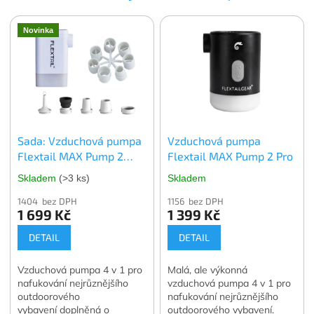
Novinka
Sada: Vzduchová pumpa
Vzduchová pumpa
Flextail MAX Pump 2
Flextail MAX Pump 2 Pro
Plus + univerzální
Skladem
(>3 ks)
Skladem
redukce s příčkou
1404 bez DPH
1156 bez DPH
1 699 Kč
1 399 Kč
DETAIL
DETAIL
Vzduchová pumpa 4 v 1 pro
Malá, ale výkonná
nafukování nejrůznějšího
vzduchová pumpa 4 v 1 pro
outdoorového
nafukování nejrůznějšího
vybavení doplněná o
outdoorového vybavení.