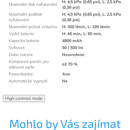
H: 4,5 kPa (0,65 psi), L: 2,5 kPa
Maximální tlak nafukování
:
(0,36 psi)
Maximální podtlak
H: 4,5 kPa (0,65 psi), L: 2,5 kPa
vyfukování
:
(0,36 psi)
Maximální průtok vzduchu
:
H: 300 l/min., L: 195 l/min.
Výdrž baterie
:
H: 45 min., L: 90 min.
Kapacita baterie
:
4800 mAh
Svítivost
:
50 / 500 lm
Doba svícení
:
Neuvedeno
Kompresní poměr pro
až 70 %
vakuové pytle
:
Powerbanka
:
Ano
Automatické vypnutí
:
Ne
High-contrast mode
Mohlo by Vás zajímat