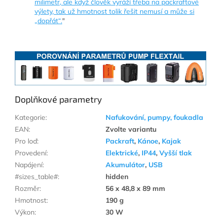
milimetr, ale když člověk vyráží třeba na packraftové
výlety, tak už hmotnost tolik řešit nemusí a může si
„dopřát“.
"
Doplňkové parametry
Kategorie
:
Nafukování, pumpy, foukadla
EAN
:
Zvolte variantu
Pro loď
:
Packraft
,
Kánoe
,
Kajak
Provedení
:
Elektrické
,
IP44
,
Vyšší tlak
Napájení
:
Akumulátor
,
USB
#sizes_table#
:
hidden
Rozměr
:
56 x 48,8 x 89 mm
Hmotnost
:
190 g
Výkon
:
30 W