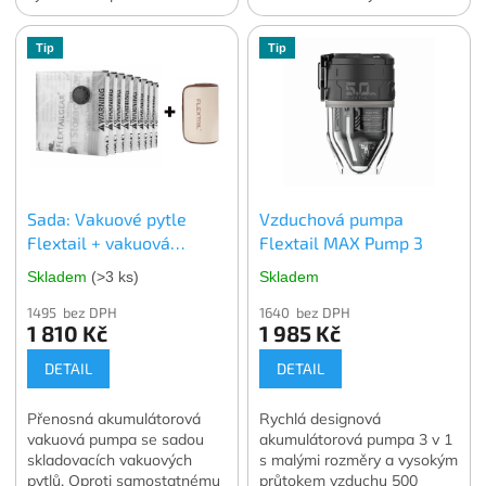
univerzální redukci s příčkou
Navíc funkce svítilny,
pro packrafty ROBfin ale i
powerbanky a vakuové
Tip
Tip
jiné lodě s Push-Push
pumpy. Váha 160 g.
ventilem. . Navíc funkce
Oficiální česká a slovenská
svítilny, powerbanky a
distribuce.
vakuové pumpy. Váha 190
g. Oficiální česká a
slovenská distribuce.
Sada: Vakuové pytle
Vzduchová pumpa
Flextail + vakuová
Flextail MAX Pump 3
pumpa Flextail MAX
Skladem
(>3 ks)
Skladem
Vacuum Pump
1495 bez DPH
1640 bez DPH
1 810 Kč
1 985 Kč
DETAIL
DETAIL
Přenosná akumulátorová
Rychlá designová
vakuová pumpa se sadou
akumulátorová pumpa 3 v 1
skladovacích vakuových
s malými rozměry a vysokým
pytlů. Oproti samostatnému
průtokem vzduchu 500