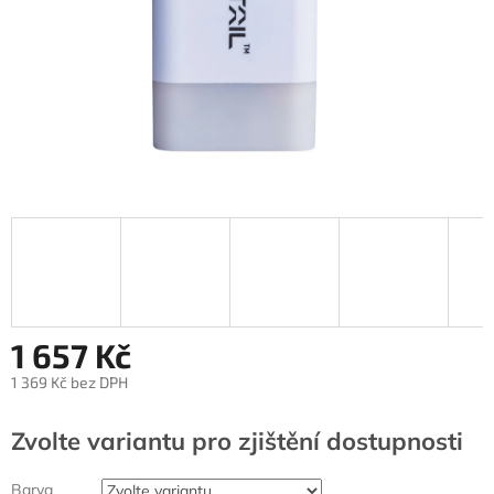
1 657 Kč
1 369 Kč bez DPH
Měrná
cena:
Zvolte variantu
Barva