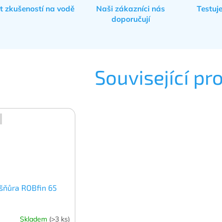
et zkušeností na vodě
Naši zákazníci nás
Testuj
doporučují
Související pr
šňůra ROBfin 65
Skladem
(>3 ks)