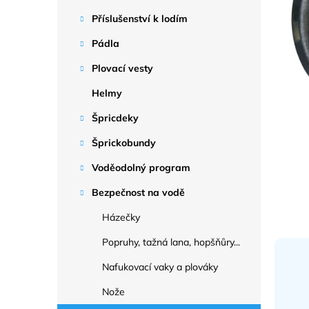
a
n
Příslušenství k lodím
e
Pádla
l
Plovací vesty
Helmy
Špricdeky
Šprickobundy
Voděodolný program
Bezpečnost na vodě
Házečky
Popruhy, tažná lana, hopšňůry...
Nafukovací vaky a plováky
Nože