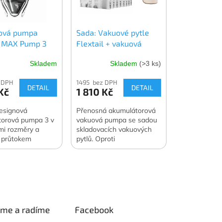
ová pumpa
Sada: Vakuové pytle
l MAX Pump 3
Flextail + vakuová
pumpa Flextail MAX
Skladem
Skladem
(>3 ks)
Vacuum Pump
 DPH
1495 bez DPH
DETAIL
DETAIL
Kč
1 810 Kč
esignová
Přenosná akumulátorová
torová pumpa 3 v
vakuová pumpa se sadou
mi rozměry a
skladovacích vakuových
 průtokem
pytlů. Oproti
500 l/min. Navíc
samostatnému nákupu
vítilny a vakuové
ušetříte 400 Kč. Oficiální
Váha 122 g.
česká a slovenská
 česká a slovenská
distribuce.
e.
eme a radíme
Facebook