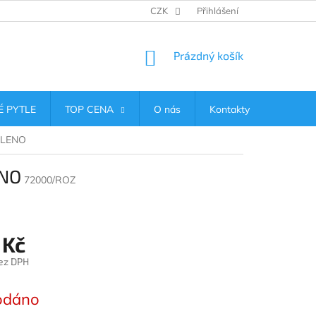
CZK
Přihlášení
NÁKUPNÍ
Prázdný košík
KOŠÍK
 PYTLE
TOP CENA
O nás
Kontakty
BALENO
ENO
72000/ROZ
 Kč
ez DPH
odáno