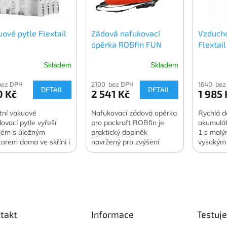
ové pytle Flextail
Zádová nafukovací
Vzduch
opěrka ROBfin FUN
Flextai
Skladem
Skladem
bez DPH
2100 bez DPH
1640 bez
DETAIL
DETAIL
0 Kč
2 541 Kč
1 985 
itní vakuové
Nafukovací zádová opěrka
Rychlá d
dovací pytle vyřeší
pro packraft ROBfin je
akumulá
lém s úložným
praktický doplněk
1 s malý
torem doma ve skříni i
navržený pro zvýšení
vysokým
estách v zavazadle.
komfortu během
vzduchu 
ování dokáže zmenšit
pádlování.
funkce s
m skladovaného
pumpy. 
čení a lůžkovin o 70 až
Oficiální
. Ochrání skladované
distribuc
 před prachem,
stí, moly nebo plísní
takt
Informace
Testuj
 je skladujete kdekoli.