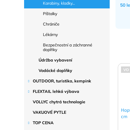
Karabiny, kladky...
50 l
Píštalky
Chrániče
Lékárny
Bezpečnostní a záchranné
doplňky
Údržba vybavení
VO
Vodácké doplňky
OUTDOOR, turistika, kempink
FLEXTAIL lehká výbava
VOLLYC chytrá technologie
Hop
VAKUOVÉ PYTLE
cm
TOP CENA