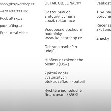
lení 4 ks. vybrané
DETAIL OBJEDNÁVKY
Velikost
shop
@
kajakarshop.cz
osti. Oficiální česká a
enská distribuce.
+420 608 003 461
Odstoupení od
Tipy, ná
smlouvy, výměna
porovná
Packrafting.cz
zboží, reklamace
Recenze,
packrafting.cz
Všeobecné obchodní
zkušeno
Produktová videa
podmínky
www.kajakarshop.cz
Značky
Ochrana osobních
údajů
Hlášení nezákonného
obsahu (DSA)
Zpětný odběr
vysloužilých
elektrozařízení/baterií
Rychlé a jednoduché
financování ESSOX