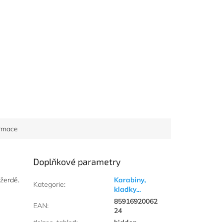
ormace
Doplňkové parametry
žerdě.
Karabiny,
Kategorie
:
kladky...
85916920062
EAN
:
24