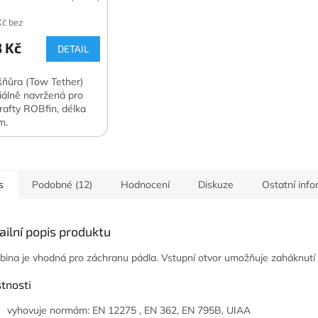
Kč bez
 Kč
DETAIL
ňůra (Tow Tether)
iálně navržená pro
rafty ROBfin, délka
m.
s
Podobné (12)
Hodnocení
Diskuze
Ostatní inf
ailní popis produktu
bina je vhodná pro záchranu pádla. Vstupní otvor umožňuje zaháknutí 
tnosti
vyhovuje normám: EN 12275 , EN 362, EN 795B, UIAA