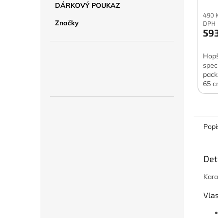
DÁRKOVÝ POUKAZ
490 
Značky
DPH
593
Hopš
spec
pack
65 c
Popi
Det
Kara
Vlas