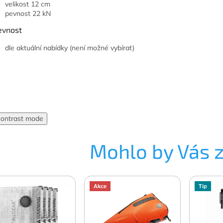
velikost 12 cm
pevnost 22 kN
evnost
dle aktuální nabídky (není možné vybírat)
contrast mode
Mohlo by Vás 
Akce
Tip