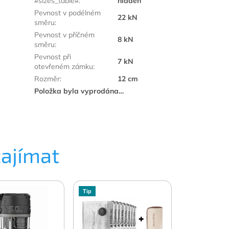
#sizes_table#
:
hidden
Pevnost v podélném
22 kN
směru
:
Pevnost v příčném
8 kN
směru
:
Pevnost při
7 kN
otevřeném zámku
:
Rozměr
:
12 cm
Položka byla vyprodána…
zajímat
Tip