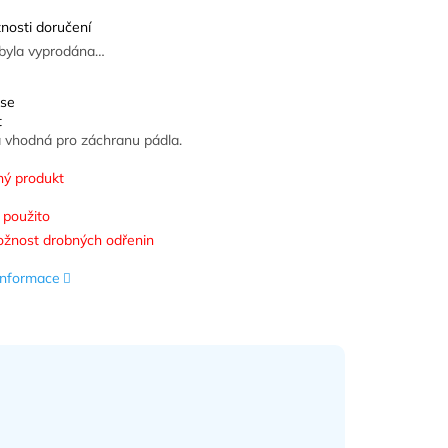
nosti doručení
byla vyprodána…
 se
t
 vhodná pro záchranu pádla.
ý produkt
 použito
žnost drobných odřenin
 informace