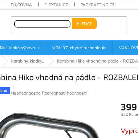
PŮJČOVNA
FLEXTAIL.CZ
PACKRAFTING.CZ
HLEDAT
AIL lehká výbava
VOLLYC chytrá technologie
VAKUOVÉ
Karabiny, kladky...
Karabina Hiko vhodná na pádlo - ROZ
abina Hiko vhodná na pádlo - ROZBAL
leno
Průměrné
Neohodnoceno
Podrobnosti hodnocení
hodnocení
399
produktu
je
330 Kč b
0,0
z
Měrná
5
cena:
Vypr
hvězdiček.