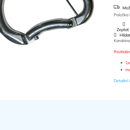
Mož
Položka 
Zeptat
Hlída
Karabina
Rozbalen
1x
mo
Detailní