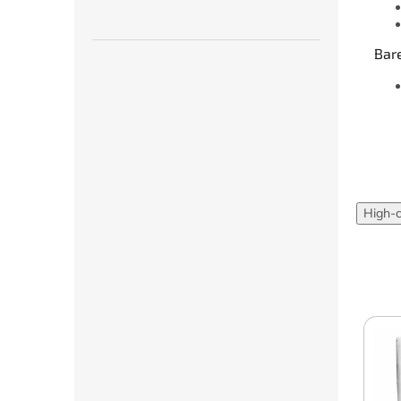
Bar
High-