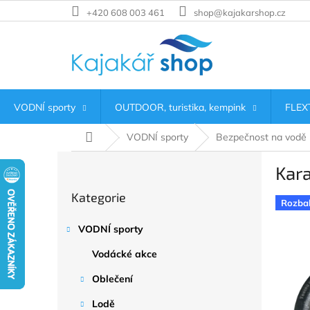
Přejít
+420 608 003 461
shop@kajakarshop.cz
na
obsah
VODNÍ sporty
OUTDOOR, turistika, kempink
FLEXT
Domů
VODNÍ sporty
Bezpečnost na vodě
P
Kar
o
Přeskočit
s
Kategorie
kategorie
t
Rozba
r
VODNÍ sporty
a
n
Vodácké akce
n
í
Oblečení
p
Lodě