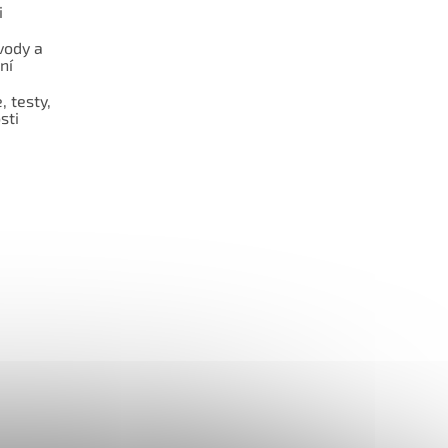
i
vody a
ní
 testy,
sti