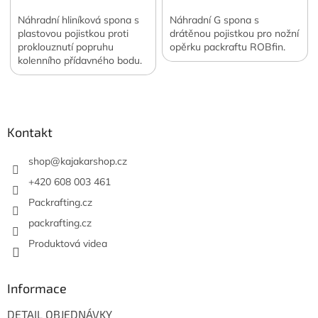
Náhradní hliníková spona s
Náhradní G spona s
plastovou pojistkou proti
drátěnou pojistkou pro nožní
proklouznutí popruhu
opěrku packraftu ROBfin.
kolenního přídavného bodu.
Určena pro packrafty
Z
ROBfin.
á
p
a
Kontakt
t
í
shop
@
kajakarshop.cz
+420 608 003 461
Packrafting.cz
packrafting.cz
Produktová videa
Informace
DETAIL OBJEDNÁVKY