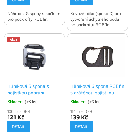
Náhradní G spony s háčkem
Kovové očko (spona D) pro
pro packrafty ROBfin.
vytvoření úchytného bodu
na packraftu ROBfin.
Akce
Hliníková G spona s
Hliníková G spona ROBfin
pojistkou popruhu
s drátěnou pojistkou
ROBfin
Skladem
(>3 ks)
Skladem
(>3 ks)
100 bez DPH
114 bez DPH
121 Kč
139 Kč
DETAIL
DETAIL