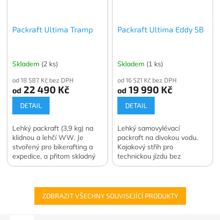
Packraft Ultima Tramp
Packraft Ultima Eddy SB
Skladem
(2 ks)
Skladem
(1 ks)
od 18 587 Kč bez DPH
od 16 521 Kč bez DPH
22 490 Kč
19 990 Kč
od
od
DETAIL
DETAIL
Lehký packraft (3,9 kg) na
Lehký samovylévací
klidnou a lehčí WW. Je
packraft na divokou vodu.
stvořený pro bikerafting a
Kajakový střih pro
expedice, a přitom skladný
technickou jízdu bez
do batohu.
nutnosti špricdeky.
ZOBRAZIT VŠECHNY SOUVISEJÍCÍ PRODUKTY