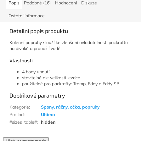
Popis
Podobné (16)
Hodnocení
Diskuze
Ostatní informace
Detailní popis produktu
Kolenní popruhy slouží ke zlepšení ovladatelnosti packraftu
na divoké a proudící vodě.
Vlastnosti
4 body upnutí
stavitelné dle velikosti jezdce
použitelné pro packrafty: Tramp, Eddy a Eddy SB
Doplňkové parametry
Kategorie
:
Spony, ráčny, očka, popruhy
Pro loď
:
Ultima
#sizes_table#
:
hidden
High-contrast mode