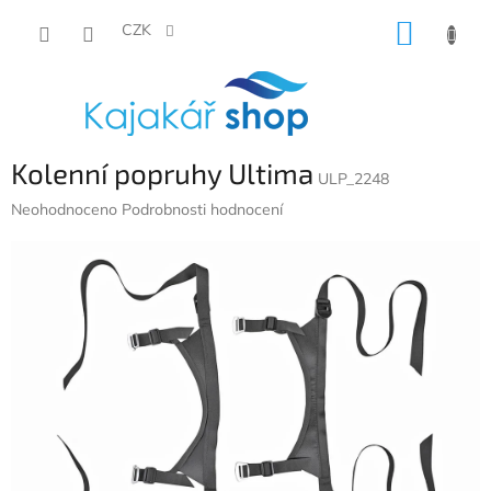
Přejít
NÁKUP
na
CZK
obsah
KOŠÍK
Kolenní popruhy Ultima
ULP_2248
Průměrné
Neohodnoceno
Podrobnosti hodnocení
hodnocení
produktu
je
0,0
z
5
hvězdiček.