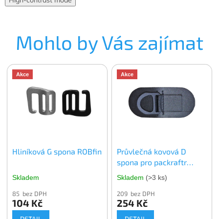
Mohlo by Vás zajímat
Akce
Akce
Hliníková G spona ROBfin
Průvlečná kovová D
spona pro packraftr
ROBfin
Skladem
Skladem
(>3 ks)
85 bez DPH
209 bez DPH
104 Kč
254 Kč
DETAIL
DETAIL