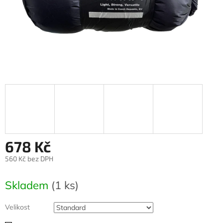
678 Kč
560 Kč bez DPH
Měrná
cena:
Skladem
(1 ks)
Velikost