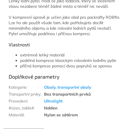
Lehký lodní pytel. Hodí se jako loďáček, který ve složeném
stavu nezabere téměř žádné místo a téměř nic neváží.
V kompresní úpravě je určen jako obal pro packrafty ROBfin.
Lze ho ale použít všude tam, kde potřebujete docílit
minimálního objemu a kde rolování lodních pytlů nestačí.
Pytel umožňuje podélnou i příčnou kompresi.
Vlastnosti
extrémně lehký materiál
podélná komprese klasickým rolováním lodního pytle
příčná komprese pomocí dvou popruhů se sponou
Doplňkové parametry
Kategorie
:
Obaly, transportní obaly
Transportní prvky
:
Bez transportních prvků
Provedení
:
Ultralight
#sizes_table#
:
hidden
Materiál
:
Nylon se zátěrem