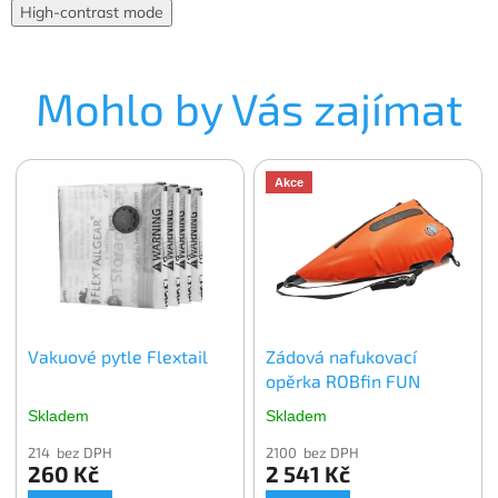
High-contrast mode
Mohlo by Vás zajímat
Akce
Vakuové pytle Flextail
Zádová nafukovací
opěrka ROBfin FUN
Skladem
Skladem
214 bez DPH
2100 bez DPH
260 Kč
2 541 Kč