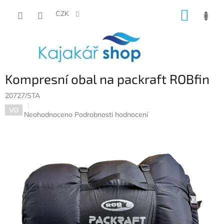
Přejít
NÁKUP
na
CZK
obsah
KOŠÍK
Kompresní obal na packraft ROBfin
20727/STA
VO
Průměrné
Neohodnoceno
Podrobnosti hodnocení
hodnocení
produktu
je
0,0
z
5
hvězdiček.