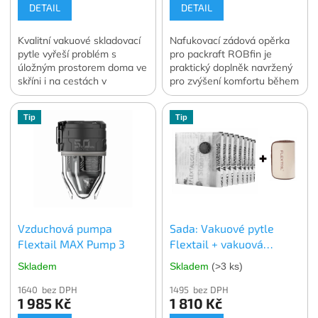
DETAIL
DETAIL
Kvalitní vakuové skladovací
Nafukovací zádová opěrka
pytle vyřeší problém s
pro packraft ROBfin je
úložným prostorem doma ve
praktický doplněk navržený
skříni i na cestách v
pro zvýšení komfortu během
zavazadle. Vakuování
pádlování.
dokáže zmenšit objem
Tip
Tip
skladovaného oblečení a
lůžkovin o 70 až 90 %.
Ochrání skladované věci
před prachem, vlhkostí, moly
nebo plísní ať už je
skladujete kdekoli. V balení
4 ks. vybrané velikosti.
Oficiální česká a slovenská
Vzduchová pumpa
Sada: Vakuové pytle
distribuce.
Flextail MAX Pump 3
Flextail + vakuová
pumpa Flextail MAX
Skladem
Skladem
(>3 ks)
Vacuum Pump
1640 bez DPH
1495 bez DPH
1 985 Kč
1 810 Kč