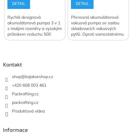
DETAIL
DETAIL
Rychlá designová
Přenosná akumulátorová
akumulátorová pumpa 3 v 1
vakuová pumpa se sadou
s malými rozměry a vysokým
skladovacích vakuových
průtokem vzduchu 500
pytlů. Oproti samostatnému
l/min. Navíc funkce svítilny a
nákupu ušetříte 400 Kč.
Z
vakuové pumpy. Váha 122
Oficiální česká a slovenská
á
g. Oficiální česká a
distribuce.
slovenská distribuce.
p
a
Kontakt
t
í
shop
@
kajakarshop.cz
+420 608 003 461
Packrafting.cz
packrafting.cz
Produktová videa
Informace