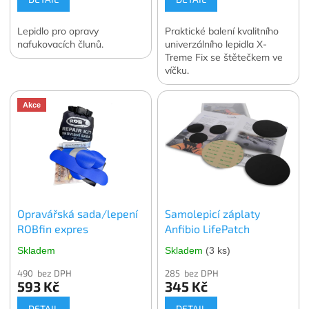
Lepidlo pro opravy
Praktické balení kvalitního
nafukovacích člunů.
univerzálního lepidla X-
Treme Fix se štětečkem ve
víčku.
Akce
Opravářská sada/lepení
Samolepicí záplaty
ROBfin expres
Anfibio LifePatch
Skladem
Skladem
(3 ks)
490 bez DPH
285 bez DPH
593 Kč
345 Kč
DETAIL
DETAIL