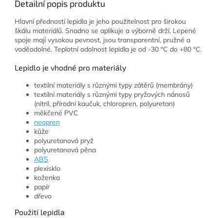
Detailní popis produktu
Hlavní předností lepidla je jeho použitelnost pro širokou
škálu materiálů. Snadno se aplikuje a výborně drží. Lepené
spoje mají vysokou pevnost, jsou transparentní, pružné a
voděodolné. Teplotní odolnost lepidla je od -30 °C do +80 °C.
Lepidlo je vhodné pro materiály
textilní materiály s různými typy zátěrů (membrány)
textilní materiály s různými typy pryžových nánosů
(nitril, přírodní kaučuk, chloropren, polyuretan)
měkčené PVC
neopren
kůže
polyuretanová pryž
polyuretanová pěna
ABS
plexisklo
koženka
papír
dřevo
Použití lepidla