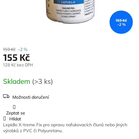
159 Kč
–2 %
159 Kč
–2 %
155 Kč
128 Kč bez DPH
Měrná
cena:
Skladem
(>3 ks)
Možnosti doručení
Zeptat se
Hlídat
Lepidlo X-treme Fix pro opravu nafukovacích člunů nebo jiných
výrobků z PVC či Polyuretanu.