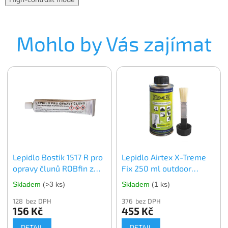
Mohlo by Vás zajímat
Lepidlo Bostik 1517 R pro
Lepidlo Airtex X-Treme
opravy člunů ROBfin z
Fix 250 ml outdoor
PVC
expedition
Skladem
(>3 ks)
Skladem
(1 ks)
128 bez DPH
376 bez DPH
156 Kč
455 Kč
DETAIL
DETAIL