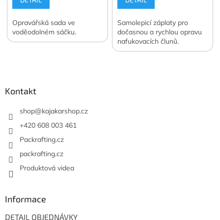
Opravářská sada ve
Samolepicí záplaty pro
voděodolném sáčku.
dočasnou a rychlou opravu
nafukovacích člunů.
Z
á
p
a
Kontakt
t
í
shop
@
kajakarshop.cz
+420 608 003 461
Packrafting.cz
packrafting.cz
Produktová videa
Informace
DETAIL OBJEDNÁVKY