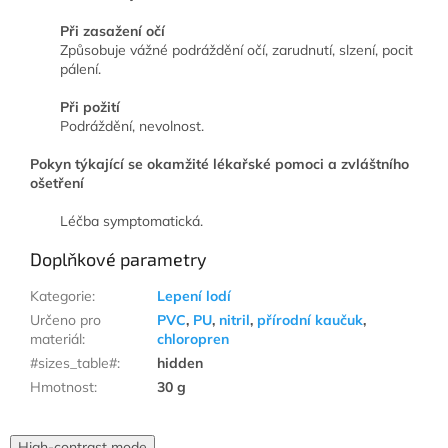
Při zasažení očí
Způsobuje vážné podráždění očí, zarudnutí, slzení, pocit
pálení.
Při požití
Podráždění, nevolnost.
Pokyn týkající se okamžité lékařské pomoci a zvláštního
ošetření
Léčba symptomatická.
Doplňkové parametry
Kategorie
:
Lepení lodí
Určeno pro
PVC
,
PU
,
nitril
,
přírodní kaučuk
,
materiál
:
chloropren
#sizes_table#
:
hidden
Hmotnost
:
30 g
High-contrast mode