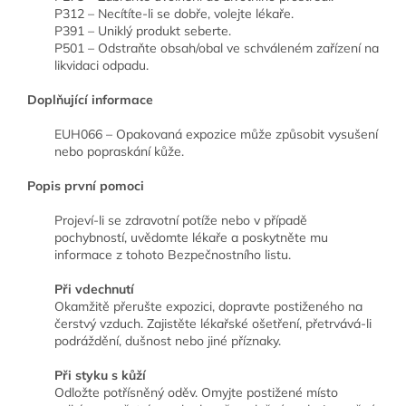
P312 – Necítíte-li se dobře, volejte lékaře.
P391 – Uniklý produkt seberte.
P501 – Odstraňte obsah/obal ve schváleném zařízení na
likvidaci odpadu.
Doplňující informace
EUH066 – Opakovaná expozice může způsobit vysušení
nebo popraskání kůže.
Popis první pomoci
Projeví-li se zdravotní potíže nebo v případě
pochybností, uvědomte lékaře a poskytněte mu
informace z tohoto Bezpečnostního listu.
Při vdechnutí
Okamžitě přerušte expozici, dopravte postiženého na
čerstvý vzduch. Zajistěte lékařské ošetření, přetrvává-li
podráždění, dušnost nebo jiné příznaky.
Při styku s kůží
Odložte potřísněný oděv. Omyjte postižené místo