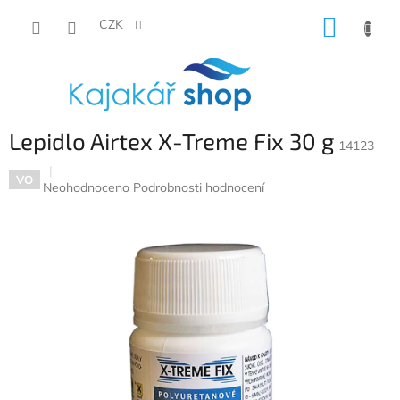
Přejít
NÁKUP
na
CZK
obsah
KOŠÍK
Lepidlo Airtex X-Treme Fix 30 g
14123
VO
Průměrné
Neohodnoceno
Podrobnosti hodnocení
hodnocení
produktu
je
0,0
z
5
hvězdiček.