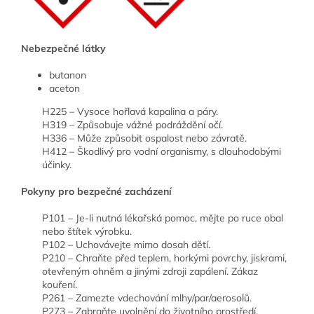
Nebezpečné látky
butanon
aceton
H225 – Vysoce hořlavá kapalina a páry.
H319 – Způsobuje vážné podráždění očí.
H336 – Může způsobit ospalost nebo závratě.
H412 – Škodlivý pro vodní organismy, s dlouhodobými
účinky.
Pokyny pro bezpečné zacházení
P101 – Je-li nutná lékařská pomoc, mějte po ruce obal
nebo štítek výrobku.
P102 – Uchovávejte mimo dosah dětí.
P210 – Chraňte před teplem, horkými povrchy, jiskrami,
otevřeným ohněm a jinými zdroji zapálení. Zákaz
kouření.
P261 – Zamezte vdechování mlhy/par/aerosolů.
P273 – Zabraňte uvolnění do životního prostředí.