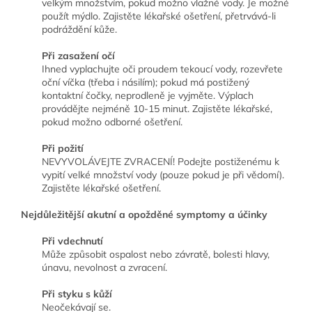
velkým množstvím, pokud možno vlažné vody. Je možné
použít mýdlo. Zajistěte lékařské ošetření, přetrvává-li
podráždění kůže.
Při zasažení očí
Ihned vyplachujte oči proudem tekoucí vody, rozevřete
oční víčka (třeba i násilím); pokud má postižený
kontaktní čočky, neprodleně je vyjměte. Výplach
provádějte nejméně 10-15 minut. Zajistěte lékařské,
pokud možno odborné ošetření.
Při požití
NEVYVOLÁVEJTE ZVRACENÍ! Podejte postiženému k
vypití velké množství vody (pouze pokud je při vědomí).
Zajistěte lékařské ošetření.
Nejdůležitější akutní a opožděné symptomy a účinky
Při vdechnutí
Může způsobit ospalost nebo závratě, bolesti hlavy,
únavu, nevolnost a zvracení.
Při styku s kůží
Neočekávají se.