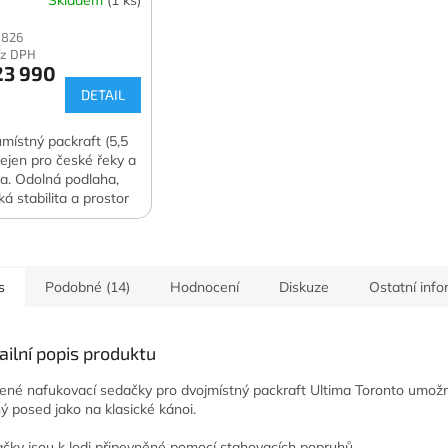
 826
ez DPH
3 990
DETAIL
místný packraft (5,5
nejen pro české řeky a
ra. Odolná podlaha,
ká stabilita a prostor
dva i náklad.
s
Podobné (14)
Hodnocení
Diskuze
Ostatní inf
ailní popis produktu
ené nafukovací sedačky pro dvojmístný packraft Ultima Toronto umož
ný posed jako na klasické kánoi.
čky jsou k lodi připevněné pomocí stahovacích popruhů.