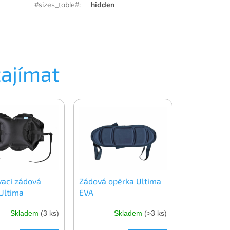
#sizes_table#
:
hidden
zajímat
ací zádová
Zádová opěrka Ultima
Ultima
EVA
Skladem
(3 ks)
Skladem
(>3 ks)