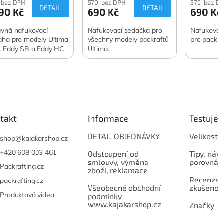
 bez DPH
570 bez DPH
570 bez 
DETAIL
DETAIL
90 Kč
690 Kč
690 K
avná nafukovací
Nafukovací sedačka pro
Nafukova
aha pro modely Ultima
všechny modely packraftů
pro packr
, Eddy SB a Eddy HC
Ultima.
takt
Informace
Testuj
DETAIL OBJEDNÁVKY
Velikost
shop
@
kajakarshop.cz
+420 608 003 461
Odstoupení od
Tipy, ná
smlouvy, výměna
porovná
Packrafting.cz
zboží, reklamace
Recenze,
packrafting.cz
Všeobecné obchodní
zkušeno
Produktová videa
podmínky
www.kajakarshop.cz
Značky