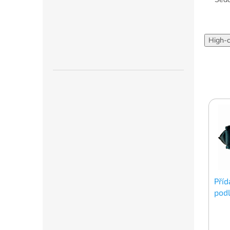
High-
Pří
pod