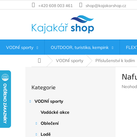
Přejít
+420 608 003 461
shop@kajakarshop.cz
na
obsah
VODNÍ sporty
OUTDOOR, turistika, kempink
FLEXT
Domů
VODNÍ sporty
Příslušenství k lodím
P
Naf
o
Přeskočit
s
Průměr
Kategorie
Neohod
kategorie
t
hodnoc
r
produkt
VODNÍ sporty
a
je
n
0,0
Vodácké akce
z
n
5
í
Oblečení
hvězdič
p
Lodě