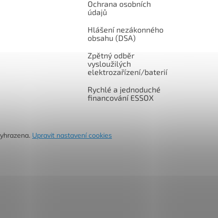
Ochrana osobních
údajů
Hlášení nezákonného
obsahu (DSA)
Zpětný odběr
vysloužilých
elektrozařízení/baterií
Rychlé a jednoduché
financování ESSOX
vyhrazena.
Upravit nastavení cookies