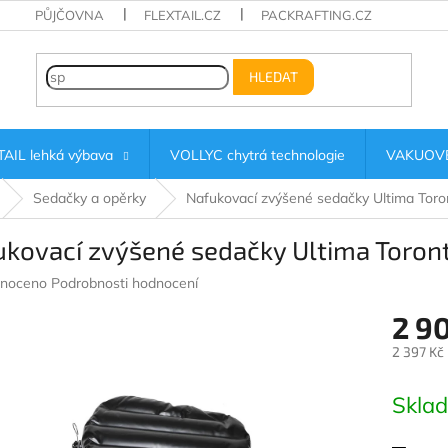
PŮJČOVNA
FLEXTAIL.CZ
PACKRAFTING.CZ
HLEDAT
AIL lehká výbava
VOLLYC chytrá technologie
VAKUOVÉ
Sedačky a opěrky
Nafukovací zvýšené sedačky Ultima Toro
ukovací zvýšené sedačky Ultima Toron
né
noceno
Podrobnosti hodnocení
ení
2 9
u
2 397 Kč
Měrná
cena:
Skla
ek.