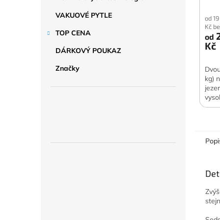
VAKUOVÉ PYTLE
od 19
Kč b
TOP CENA
2
od
Kč
DÁRKOVÝ POUKAZ
Značky
Dvou
kg) 
jeze
vyso
pro 
Popi
Det
Zvýš
stej
Seda