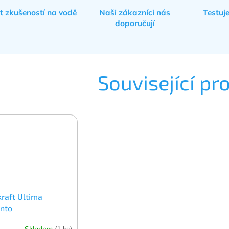
et zkušeností na vodě
Naši zákazníci nás
Testuj
doporučují
Související pr
raft Ultima
onto
Skladem
(1 ks)