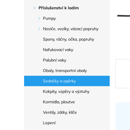
a
n
Příslušenství k lodím
e
Pumpy
l
Nosiče, vozíky, vázací popruhy
Spony, ráčny, očka, popruhy
Nafukovací vaky
Palubní vaky
Obaly, transportní obaly
Sedačky a opěrky
Kokpity, vzpěry a výztuhy
Kormidla, ploutve
Ventily, zátky, klíče
Lepení