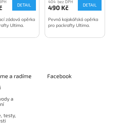
DPH
404 bez DPH
DETAIL
DETAIL
č
490 Kč
cí zádová opěrka
Pevná kajakářská opěrka
afty Ultima.
pro packrafty Ultima.
eme a radíme
Facebook
i
vody a
ní
 testy,
sti