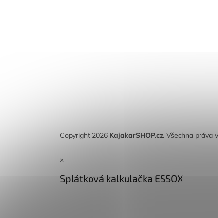
Copyright 2026
KajakarSHOP.cz
. Všechna práva 
×
Splátková kalkulačka ESSOX