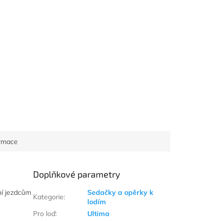
ormace
Doplňkové parametry
ní jezdcům
Sedačky a opěrky k
Kategorie
:
lodím
Pro loď
:
Ultima