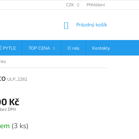
CZK
Přihlášení
NÁKUPNÍ
Prázdný košík
KOŠÍK
 PYTLE
TOP CENA
O nás
Kontakty
nto
to
ULP_2262
00 Kč
 bez DPH
dem
(3 ks)