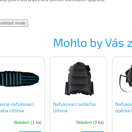
contrast mode
Mohlo by Vás 
davná nafukovací
Nafukovací sedačka
Nafukov
laha Ultima
Ultima
opěrka 
Skladem
(1 ks)
Skladem
(3 ks)