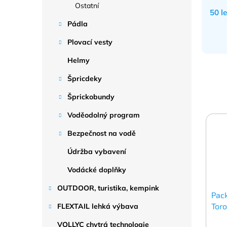
Ostatní
50 l
Pádla
Plovací vesty
Helmy
Špricdeky
Šprickobundy
Voděodolný program
Bezpečnost na vodě
Údržba vybavení
Vodácké doplňky
OUTDOOR, turistika, kempink
Pack
Tor
FLEXTAIL lehká výbava
VOLLYC chytrá technologie