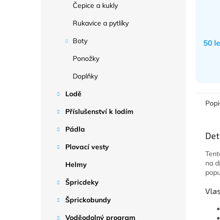
Čepice a kukly
Rukavice a pytlíky
Boty
50 l
Ponožky
Doplňky
Lodě
Popi
Příslušenství k lodím
Pádla
Det
Plovací vesty
Tent
na d
Helmy
popu
Špricdeky
Vlas
Šprickobundy
Voděodolný program