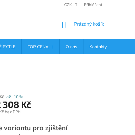
CZK
Přihlášení
NÁKUPNÍ
Prázdný košík
KOŠÍK
 PYTLE
TOP CENA
O nás
Kontakty
 Kč
až –10 %
2 308 Kč
Kč
bez DPH
e variantu