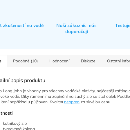
et zkušeností na vodě
Naši zákazníci nás
Testuj
doporučují
s
Podobné (10)
Hodnocení
Diskuze
Ostatní inf
ailní popis produktu
o Long John je vhodný pro všechny vodácké aktivity, nejčastěji rafting a
ivoké vodě. Díky ramennímu zapínání na suchý zip se stal oblek Paddler
lární například u půjčoven. Kvalitní
neopren
za skvělou cenu.
tnosti
kotníkový zip
tvarovaná kolena