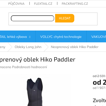
PŮJČOVNA
FLEXTAIL.CZ
PACKRAFTING.CZ
HLEDAT
AIL lehká výbava
VOLLYC chytrá technologie
VAKUOVÉ
eny
Obleky Long John
Neoprenový oblek Hiko Paddler
prenový oblek Hiko Paddler
né
noceno
Podrobnosti hodnocení
ení
u
od 2 591
od
od
1 907 
Měrná
ek.
cena:
Zvolt