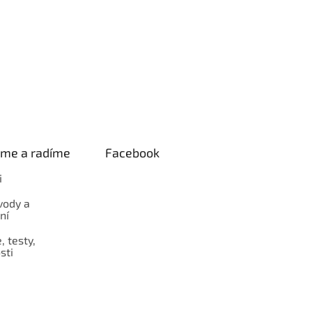
eme a radíme
Facebook
i
vody a
ní
 testy,
sti