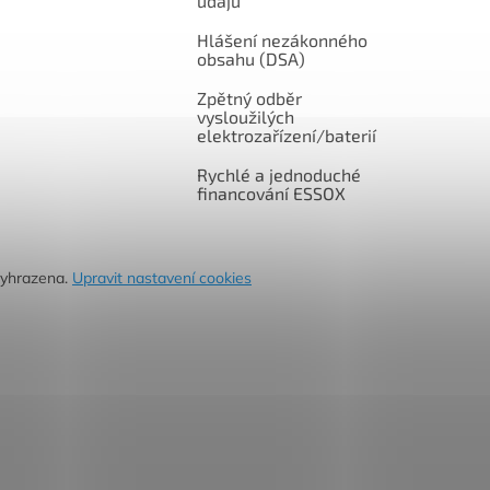
údajů
Hlášení nezákonného
obsahu (DSA)
Zpětný odběr
vysloužilých
elektrozařízení/baterií
Rychlé a jednoduché
financování ESSOX
vyhrazena.
Upravit nastavení cookies