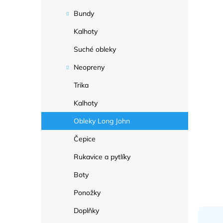
a
n
Bundy
e
Kalhoty
l
Suché obleky
Neopreny
Trika
Kalhoty
Obleky Long John
Čepice
Rukavice a pytlíky
Boty
Ponožky
Doplňky