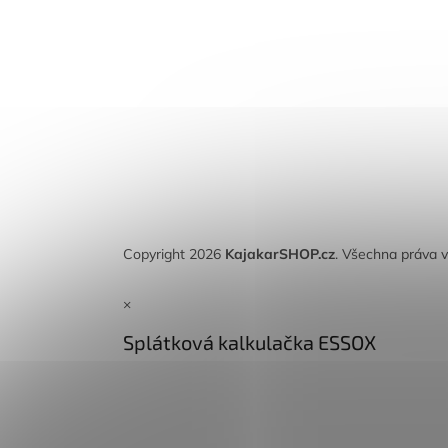
Copyright 2026
KajakarSHOP.cz
. Všechna práva 
×
Splátková kalkulačka ESSOX