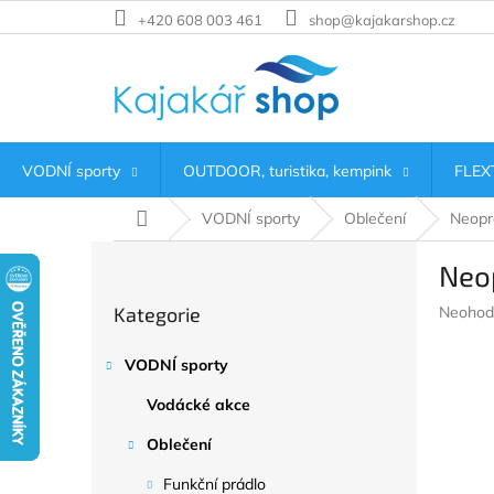
Přejít
+420 608 003 461
shop@kajakarshop.cz
na
obsah
VODNÍ sporty
OUTDOOR, turistika, kempink
FLEXT
Domů
VODNÍ sporty
Oblečení
Neopr
P
Neo
o
Přeskočit
s
Průměr
Kategorie
Neohod
kategorie
t
hodnoc
r
produkt
VODNÍ sporty
a
je
n
0,0
Vodácké akce
z
n
5
í
Oblečení
hvězdič
p
Funkční prádlo