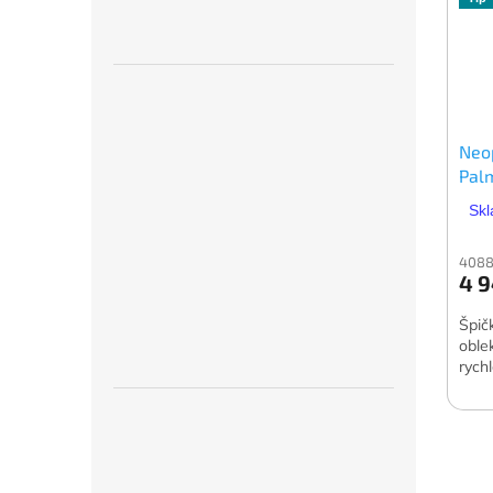
Neo
Pal
Skl
4088
4 9
Špič
oblek
rych