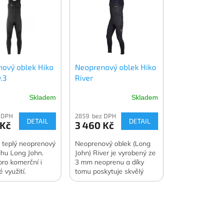
ový oblek Hiko
Neoprenový oblek Hiko
.3
River
Skladem
Skladem
 DPH
2859 bez DPH
DETAIL
DETAIL
 Kč
3 460 Kč
 teplý neoprenový
Neoprenový oblek (Long
ihu Long John.
John) River je vyrobený ze
ro komerční i
3 mm neoprenu a díky
 využití.
tomu poskytuje skvělý
tepelný komfort a
pohyblivost.