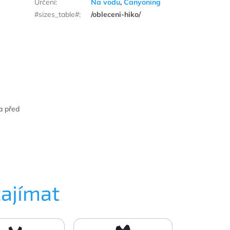
Určení
:
Na vodu
,
Canyoning
#sizes_table#
:
/obleceni-hiko/
a před
zajímat