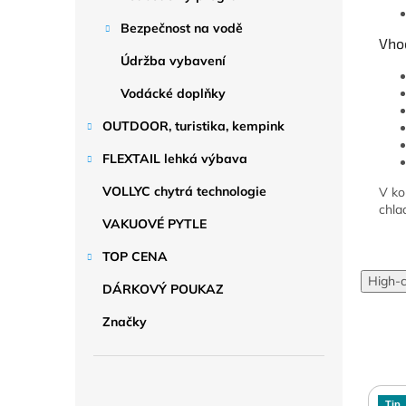
Bezpečnost na vodě
Vho
Údržba vybavení
Vodácké doplňky
OUTDOOR, turistika, kempink
FLEXTAIL lehká výbava
VOLLYC chytrá technologie
V ko
chla
VAKUOVÉ PYTLE
TOP CENA
High-
DÁRKOVÝ POUKAZ
Značky
Tip