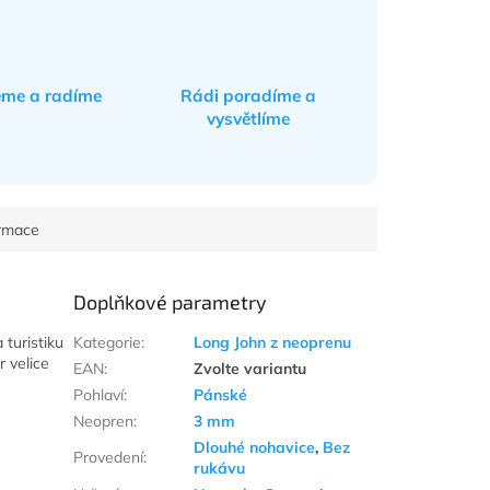
eme a radíme
Rádi poradíme a
vysvětlíme
ormace
Doplňkové parametry
 turistiku
Kategorie
:
Long John z neoprenu
 velice
EAN
:
Zvolte variantu
Pohlaví
:
Pánské
Neopren
:
3 mm
Dlouhé nohavice
,
Bez
Provedení
:
rukávu