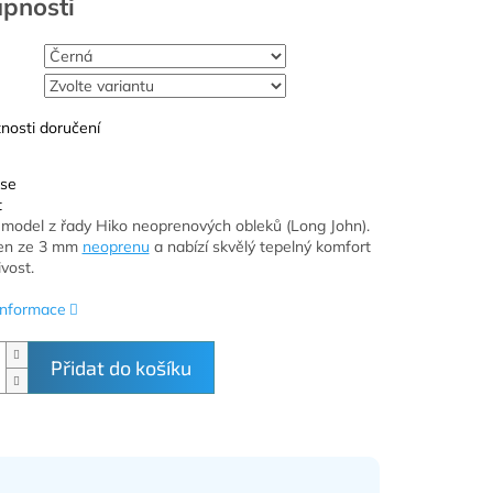
nosti doručení
 se
t
 model z řady Hiko neoprenových obleků (Long John).
ben ze 3 mm
neoprenu
a nabízí skvělý tepelný komfort
vost.
 informace
Přidat do košíku