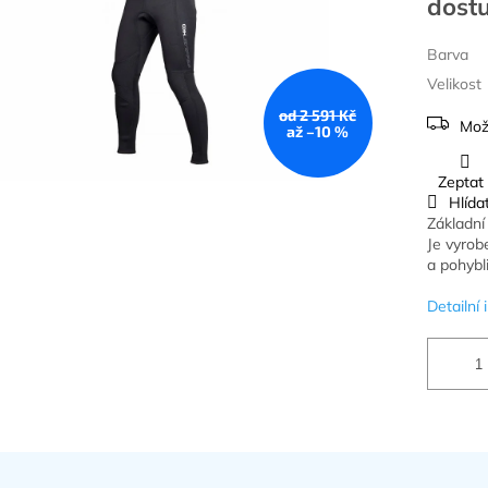
Barva
Velikost
od 2 591 Kč
Mož
až –10 %
Zeptat
Hlída
Základní
Je vyro
a pohybli
Detailní