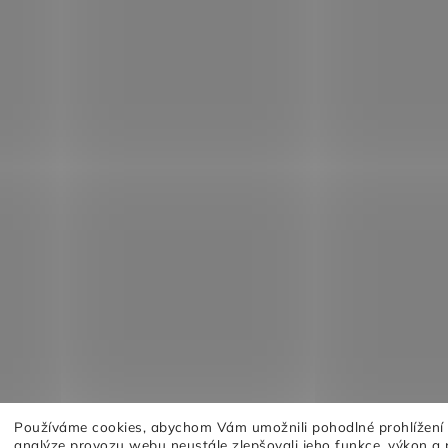
Používáme cookies, abychom Vám umožnili pohodlné prohlížení
analýze provozu webu neustále zlepšovali jeho funkce, výkon a 