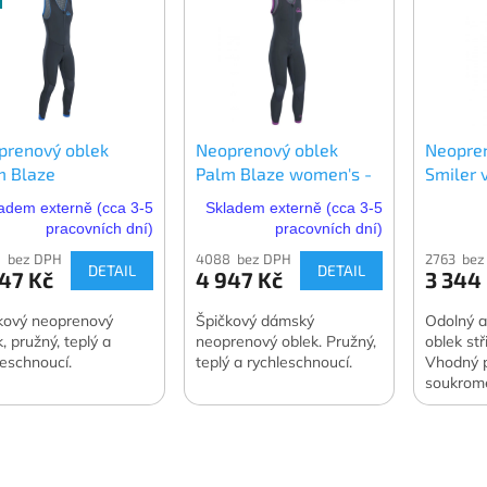
prenový oblek
Neoprenový oblek
Neopren
m Blaze
Palm Blaze women's -
Smiler v
dámský
adem externě (cca 3-5
Skladem externě (cca 3-5
pracovních dní)
pracovních dní)
 bez DPH
4088 bez DPH
2763 bez
DETAIL
DETAIL
47 Kč
4 947 Kč
3 344
kový neoprenový
Špičkový dámský
Odolný a
, pružný, teplý a
neoprenový oblek. Pružný,
oblek stř
leschnoucí.
teplý a rychleschnoucí.
Vhodný p
soukromé