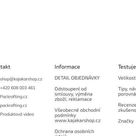
takt
Informace
Testuj
DETAIL OBJEDNÁVKY
Velikost
shop
@
kajakarshop.cz
+420 608 003 461
Odstoupení od
Tipy, ná
smlouvy, výměna
porovná
Packrafting.cz
zboží, reklamace
Recenze,
packrafting.cz
Všeobecné obchodní
zkušeno
Produktová videa
podmínky
www.kajakarshop.cz
Značky
Ochrana osobních