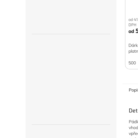
od 41
DPH
5
od
Dárk
plat
500
Popi
Det
Pádl
vhod
vpře