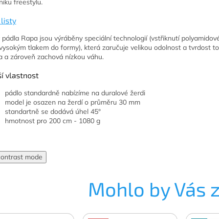
niku freestylu.
listy
y pádla Rapa jsou výráběny speciální technologií (vstřiknutí polyamido
vysokým tlakem do formy), která zaručuje velikou odolnost a tvrdost t
a a zároveň zachová nízkou váhu.
í vlastnost
pádlo standardně nabízíme na duralové žerdi
model je osazen na žerdí o průměru 30 mm
standartně se dodává úhel 45°
hmotnost pro 200 cm - 1080 g
contrast mode
Mohlo by Vás 