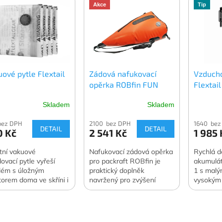
Akce
Tip
ové pytle Flextail
Zádová nafukovací
Vzduch
opěrka ROBfin FUN
Flextai
Skladem
Skladem
bez DPH
2100 bez DPH
1640 bez
DETAIL
DETAIL
0 Kč
2 541 Kč
1 985 
itní vakuové
Nafukovací zádová opěrka
Rychlá d
dovací pytle vyřeší
pro packraft ROBfin je
akumulá
lém s úložným
praktický doplněk
1 s malý
torem doma ve skříni i
navržený pro zvýšení
vysokým
estách v zavazadle.
komfortu během
vzduchu 
ování dokáže zmenšit
pádlování.
funkce s
m skladovaného
pumpy. 
čení a lůžkovin o 70 až
Oficiální