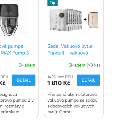
Tip
ová pumpa
Sada: Vakuové pytle
l MAX Pump 3
Flextail + vakuová
pumpa Flextail MAX
Skladem
Skladem
(>3 ks)
Vacuum Pump
 DPH
1495 bez DPH
DETAIL
DETAIL
Kč
1 810 Kč
esignová
Přenosná akumulátorová
torová pumpa 3 v
vakuová pumpa se sadou
mi rozměry a
skladovacích vakuových
 průtokem
pytlů. Oproti
500 l/min. Navíc
samostatnému nákupu
vítilny a vakuové
ušetříte 400 Kč. Oficiální
Váha 122 g.
česká a slovenská
 česká a slovenská
distribuce.