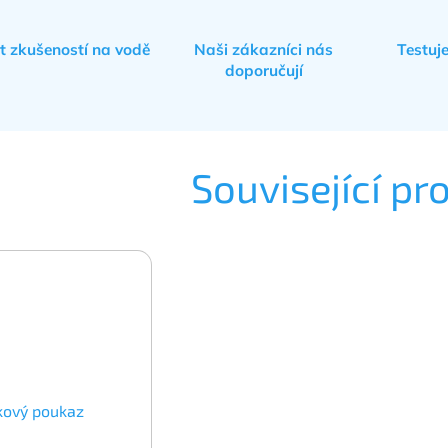
et zkušeností na vodě
Naši zákazníci nás
Testuj
doporučují
Související pr
kový poukaz