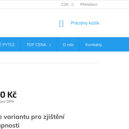
CZK
Přihlášení
NÁKUPNÍ
Prázdný košík
KOŠÍK
 PYTLE
TOP CENA
O nás
Kontakty
00 Kč
 bez DPH
e variantu