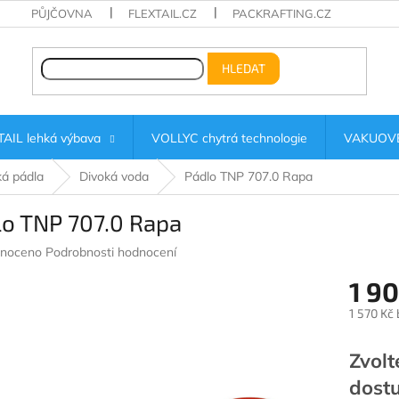
PŮJČOVNA
FLEXTAIL.CZ
PACKRAFTING.CZ
HLEDAT
AIL lehká výbava
VOLLYC chytrá technologie
VAKUOVÉ
ká pádla
Divoká voda
Pádlo TNP 707.0 Rapa
lo TNP 707.0 Rapa
né
noceno
Podrobnosti hodnocení
ení
1 9
u
1 570 Kč
Měrná
cena:
Zvolt
ek.