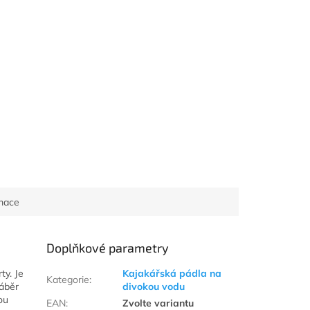
000
rmace
Doplňkové parametry
ty. Je
Kajakářská pádla na
Kategorie
:
záběr
divokou vodu
ou
EAN
:
Zvolte variantu