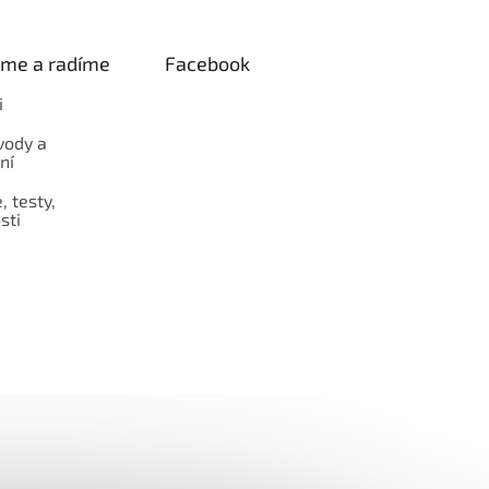
e.
eme a radíme
Facebook
i
vody a
ní
 testy,
sti