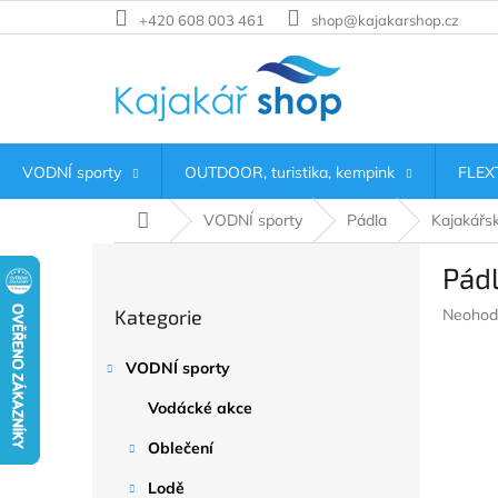
Přejít
+420 608 003 461
shop@kajakarshop.cz
na
obsah
VODNÍ sporty
OUTDOOR, turistika, kempink
FLEXT
Domů
VODNÍ sporty
Pádla
Kajakářs
P
Pád
o
Přeskočit
s
Průměr
Kategorie
Neohod
kategorie
t
hodnoc
r
produkt
VODNÍ sporty
a
je
n
0,0
Vodácké akce
z
n
5
í
Oblečení
hvězdič
p
Lodě