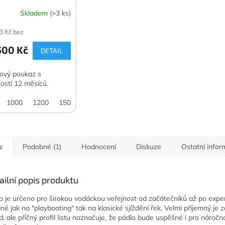
Skladem
(>3 ks)
3 Kč bez
00 Kč
DETAIL
ový poukaz s
ností 12 měsíců.
1000
1200
1500
2000
3000
4000
5000
7500
10
s
Podobné (1)
Hodnocení
Diskuze
Ostatní info
ailní popis produktu
o je určeno pro širokou vodáckou veřejnost od začátečníků až po exper
né jak na "playboating" tak na klasické sjíždění řek. Velmi příjemný je 
d, ale příčný profil listu naznačuje, že pádlo bude uspěšné i pro náročn