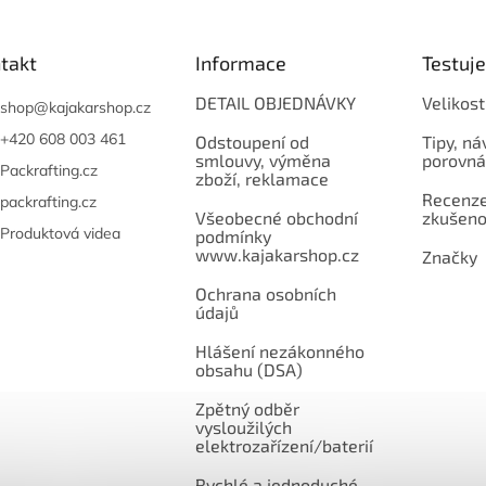
. Ochrání skladované
distribuc
 před prachem,
stí, moly nebo plísní
takt
Informace
Testuj
 je skladujete kdekoli.
lení 4 ks. vybrané
DETAIL OBJEDNÁVKY
Velikost
shop
@
kajakarshop.cz
osti. Oficiální česká a
enská distribuce.
+420 608 003 461
Odstoupení od
Tipy, ná
smlouvy, výměna
porovná
Packrafting.cz
zboží, reklamace
Recenze,
packrafting.cz
Všeobecné obchodní
zkušeno
Produktová videa
podmínky
www.kajakarshop.cz
Značky
Ochrana osobních
údajů
Hlášení nezákonného
obsahu (DSA)
Zpětný odběr
vysloužilých
elektrozařízení/baterií
Rychlé a jednoduché