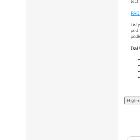
tech
PAG 
List
pod 
pádl
Dalš
High-