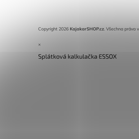
Copyright 2026
KajakarSHOP.cz
. Všechna práva 
×
Splátková kalkulačka ESSOX