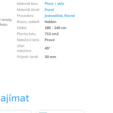
Materiál listu
:
Plast + sklo
Materiál žerdi
:
Dural
Provedení
:
Jednodílné
,
Rovné
vé hmoty
#sizes_table#
:
hidden
ohoto
Délka
:
180 - 240 cm
Plocha listu
:
713 cm2
Natočení listů
:
Pravé
Úhel
45°
natočení
:
Průměr žerdi
:
30 mm
zajímat