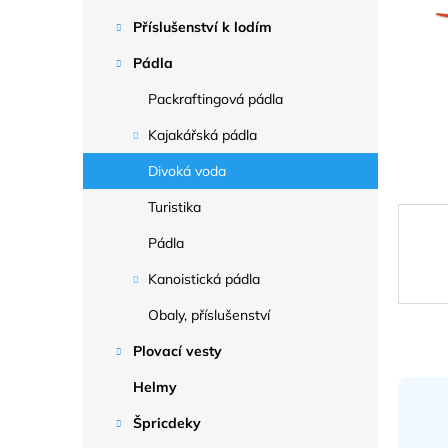
a
n
Příslušenství k lodím
e
Pádla
l
Packraftingová pádla
Kajakářská pádla
Divoká voda
Turistika
Pádla
Kanoistická pádla
Obaly, příslušenství
Plovací vesty
Helmy
Špricdeky