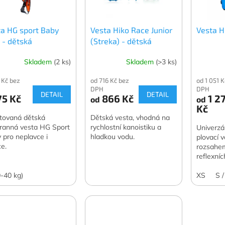
ta HG sport Baby
Vesta Hiko Race Junior
Vesta H
 - dětská
(Streka) - dětská
Skladem
(2 ks)
Skladem
(>3 ks)
 Kč bez
od 716 Kč bez
od 1 051 
DPH
DPH
DETAIL
DETAIL
75 Kč
866 Kč
1 2
od
od
Kč
tovaná dětská
Dětská vesta, vhodná na
ranná vesta HG Sport
rychlostní kanoistiku a
Univerzál
 pro neplavce i
hladkou vodu.
plovací 
ce.
rozsahem
reflexníc
0-40 kg)
XS
S 