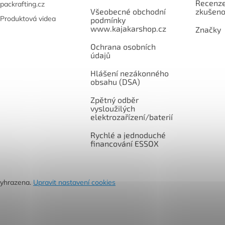
Recenze,
packrafting.cz
Všeobecné obchodní
zkušeno
Produktová videa
podmínky
www.kajakarshop.cz
Značky
Ochrana osobních
údajů
Hlášení nezákonného
obsahu (DSA)
Zpětný odběr
vysloužilých
elektrozařízení/baterií
Rychlé a jednoduché
financování ESSOX
vyhrazena.
Upravit nastavení cookies