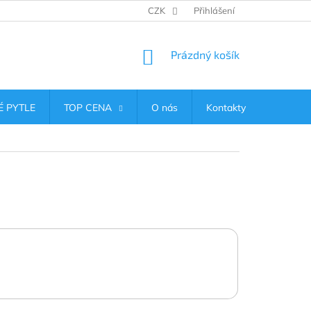
CZK
Přihlášení
NÁKUPNÍ
Prázdný košík
KOŠÍK
 PYTLE
TOP CENA
O nás
Kontakty