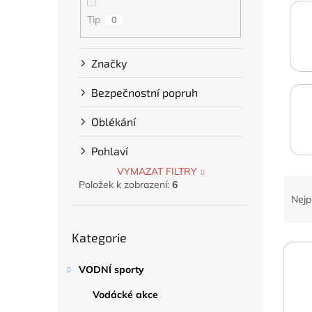
a
n
Tip
0
e
l
Značky
Bezpečnostní popruh
Oblékání
Pohlaví
VYMAZAT FILTRY
Ř
Položek k zobrazení:
6
a
Nejp
z
Přeskočit
e
Kategorie
kategorie
V
n
ý
í
VODNÍ sporty
p
p
i
r
Vodácké akce
s
o