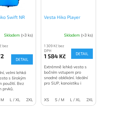
iko Swift NR
Vesta Hiko Player
Skladem
(>3 ks)
Skladem
(>3 ks)
Kč bez
1 309 Kč bez
DPH
DETAIL
72
1 584 Kč
DETAIL
Extrémně lehká vesta s
bočním vstupem pro
ní, velmi lehká
snadné oblékání. Ideální
vesta s širokým
pro SUP, kanoistiku i
 použití. Bez
půjčovny.
h prvků.
/ M
L / XL
2XL
XS
S / M
L / XL
2XL