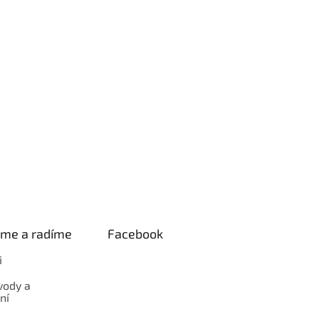
eme a radíme
Facebook
i
vody a
ní