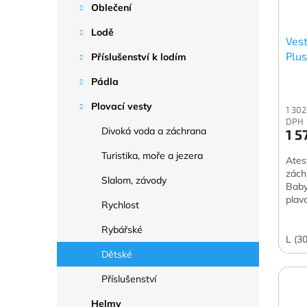
p
d
Oblečení
r
u
Lodě
o
k
Ves
d
t
Plus
Příslušenství k lodím
u
ů
k
Pádla
t
Plovací vesty
1 302
ů
DPH
Divoká voda a záchrana
1 5
Turistika, moře a jezera
Ates
zách
Slalom, závody
Baby
plav
Rychlost
Rybářské
L (3
Dětské
Příslušenství
Helmy