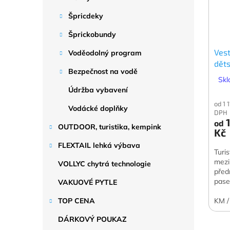
Špricdeky
Šprickobundy
Ves
Voděodolný program
dět
Bezpečnost na vodě
Skl
Údržba vybavení
od 1 
Vodácké doplňky
DPH
1
od
OUTDOOR, turistika, kempink
Kč
FLEXTAIL lehká výbava
Turi
mezi
VOLLYC chytrá technologie
před
pase
VAKUOVÉ PYTLE
začí
KM /
TOP CENA
DÁRKOVÝ POUKAZ