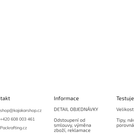
takt
Informace
Testuj
DETAIL OBJEDNÁVKY
Velikost
shop
@
kajakarshop.cz
+420 608 003 461
Odstoupení od
Tipy, ná
smlouvy, výměna
porovná
Packrafting.cz
zboží, reklamace