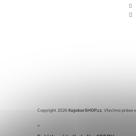
Copyright 2026
KajakarSHOP.cz
. Všechna práva 
×