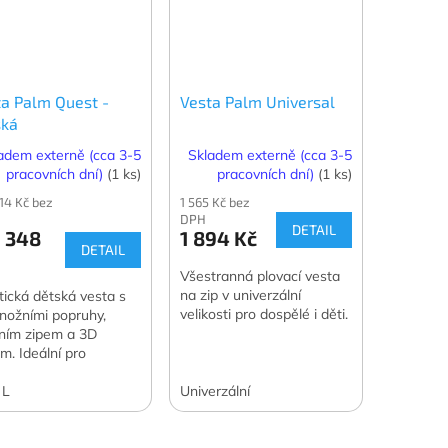
ta Palm Quest -
Vesta Palm Universal
ská
adem externě (cca 3-5
Skladem externě (cca 3-5
pracovních dní)
(1 ks)
pracovních dní)
(1 ks)
114 Kč bez
1 565 Kč bez
DPH
DETAIL
 348
1 894 Kč
DETAIL
Všestranná plovací vesta
na zip v univerzální
stická dětská vesta s
velikosti pro dospělé i děti.
nožními popruhy,
ním zipem a 3D
m. Ideální pro
nající malé vodáky.
 L
Univerzální