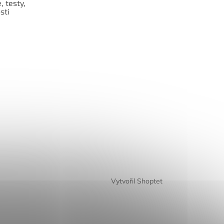
 testy,
sti
Vytvořil Shoptet