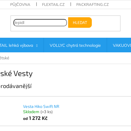
PŮJČOVNA
FLEXTAIL.CZ
PACKRAFTING.CZ
HLEDAT
AIL lehká výbava
VOLLYC chytrá technologie
VAKUOVÉ
ětské
ské Vesty
rodávanější
Vesta Hiko Swift NR
Skladem
(>3 ks)
1 272 Kč
od