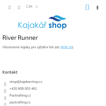
Přejít
NÁKUP
na
CZK
obsah
KOŠÍK
River Runner
Všestranné kajaky pro sjíždění řek (do
WW IV
).
Z
á
p
a
Kontakt
t
í
shop
@
kajakarshop.cz
+420 608 003 461
Packrafting.cz
packrafting.cz