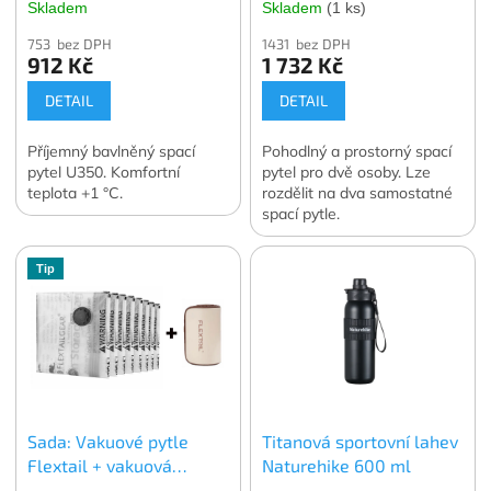
Skladem
Skladem
(1 ks)
753 bez DPH
1431 bez DPH
912 Kč
1 732 Kč
DETAIL
DETAIL
Příjemný bavlněný spací
Pohodlný a prostorný spací
pytel U350. Komfortní
pytel pro dvě osoby. Lze
teplota +1 °C.
rozdělit na dva samostatné
spací pytle.
Tip
Sada: Vakuové pytle
Titanová sportovní lahev
Flextail + vakuová
Naturehike 600 ml
pumpa Flextail MAX