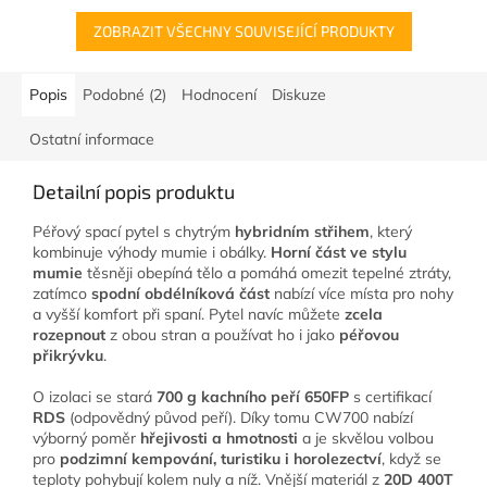
ZOBRAZIT VŠECHNY SOUVISEJÍCÍ PRODUKTY
Popis
Podobné (2)
Hodnocení
Diskuze
Ostatní informace
Detailní popis produktu
Péřový spací pytel s chytrým
hybridním střihem
, který
kombinuje výhody mumie i obálky.
Horní část ve stylu
mumie
těsněji obepíná tělo a pomáhá omezit tepelné ztráty,
zatímco
spodní obdélníková část
nabízí více místa pro nohy
a vyšší komfort při spaní. Pytel navíc můžete
zcela
rozepnout
z obou stran a používat ho i jako
péřovou
přikrývku
.
O izolaci se stará
700 g kachního peří 650FP
s certifikací
RDS
(odpovědný původ peří). Díky tomu CW700 nabízí
výborný poměr
hřejivosti a hmotnosti
a je skvělou volbou
pro
podzimní kempování, turistiku i horolezectví
, když se
teploty pohybují kolem nuly a níž. Vnější materiál z
20D 400T