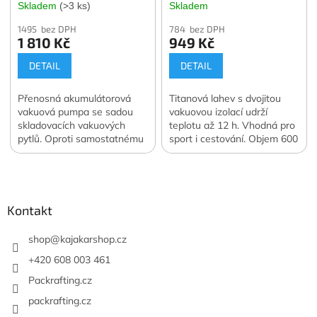
Skladem
(>3 ks)
Skladem
Vacuum Pump
1495 bez DPH
784 bez DPH
1 810 Kč
949 Kč
DETAIL
DETAIL
Přenosná akumulátorová
Titanová lahev s dvojitou
vakuová pumpa se sadou
vakuovou izolací udrží
skladovacích vakuových
teplotu až 12 h. Vhodná pro
pytlů. Oproti samostatnému
sport i cestování. Objem 600
nákupu ušetříte 400 Kč.
ml.
Z
Oficiální česká a slovenská
á
distribuce.
p
a
Kontakt
t
í
shop
@
kajakarshop.cz
+420 608 003 461
Packrafting.cz
packrafting.cz