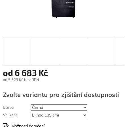
od
6 683 Kč
od
5 523 Kč
bez DPH
Měrná
cena:
Zvolte variantu
Barva
Velikost
Možnosti doručení