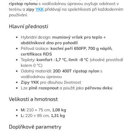
ripstop nylonu
s voděodolnou úpravou zvyšuje odolnost v
terénu a
zipy
YKK
přidávají na spolehlivosti při každodenním
používání.
Hlavní přednosti
Hybridní design:
mumiový vršek pro teplo +
obdélníkové dno pro pohodlí
Péřová izolace:
kachní peří 650FP, 700 g náplň,
certifikace RDS
Teploty:
komfort -1,7 °C, limit -8 °C
(vhodné prostředí
kolem 0 °C)
Odolný materiál:
20D 400T ripstop nylon
s
voděodolnou úpravou
Zipy YKK
pro dlouhou životnost
Lze
plně rozepnout
a použít jako
péřovou deku
Velikosti a hmotnost
M:
210 × 75 cm,
1,08 kg
L:
220 × 85 cm,
1,31 kg
Doplňkové parametry