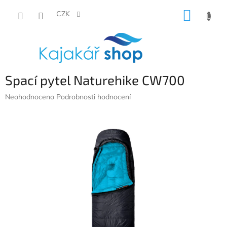
Přejít
NÁKUP
na
CZK
obsah
KOŠÍK
Spací pytel Naturehike CW700
Průměrné
Neohodnoceno
Podrobnosti hodnocení
hodnocení
produktu
je
0,0
z
5
hvězdiček.