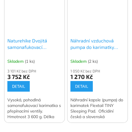
Naturehike Dvojitá
Náhradní vzduchová
samonafukovací
pumpa do karimatky
karimatka s přepínacím
TINY Sleeping Pads
ventilem - Regular
Flextail AVS Capsule
Skladem
(1 ks)
Skladem
(2 ks)
3 101 Kč bez DPH
1 050 Kč bez DPH
3 752 Kč
1 270 Kč
DETAIL
DETAIL
Vysoká, pohodlná
Náhradní kapsle (pumpa) do
samonafukovací karimatka s
karimatek Flextail TINY
přepínacími ventily.
Sleeping Pad. Oficiální
Hmotnost 3 600 g. Délka
česká a slovenská
200 cm.
distribuce.