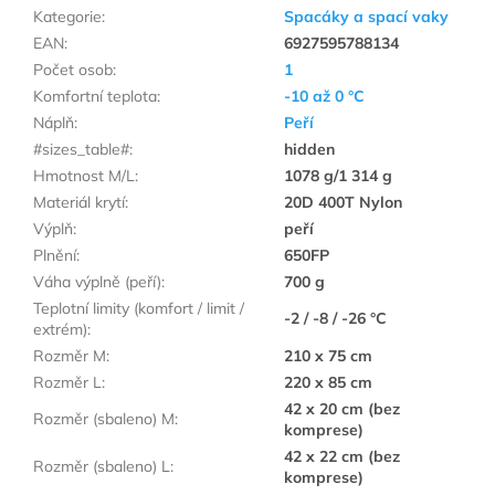
Kategorie
:
Spacáky a spací vaky
EAN
:
6927595788134
Počet osob
:
1
Komfortní teplota
:
-10 až 0 °C
Náplň
:
Peří
#sizes_table#
:
hidden
Hmotnost M/L
:
1078 g/1 314 g
Materiál krytí
:
20D 400T Nylon
Výplň
:
peří
Plnění
:
650FP
Váha výplně (peří)
:
700 g
Teplotní limity (komfort / limit /
-2 / -8 / -26 °C
extrém)
:
Rozměr M
:
210 x 75 cm
Rozměr L
:
220 x 85 cm
42 x 20 cm (bez
Rozměr (sbaleno) M
:
komprese)
42 x 22 cm (bez
Rozměr (sbaleno) L
:
komprese)