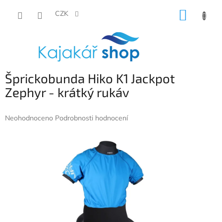
Přejít
NÁKUP
na
CZK
obsah
KOŠÍK
Šprickobunda Hiko K1 Jackpot
Zephyr - krátký rukáv
Průměrné
Neohodnoceno
Podrobnosti hodnocení
hodnocení
produktu
je
0,0
z
5
hvězdiček.