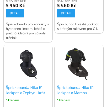
4925 bez DPH
4512 bez DPH
5 960 Kč
5 460 Kč
DETAIL
DETAIL
Šprickobunda pro kanoisty s
Špricbunda k vestě Jackpot
hybridním límcem, lehká a
s krátkým rukávem pro C1.
pružná, ideální pro závody i
trénink.
Šprickobunda Hiko E1
Šprickobunda Hiko K1
Jackpot x Zephyr - krátký
Jackpot x Mamba -
rukáv
krátký rukáv
Skladem
Skladem