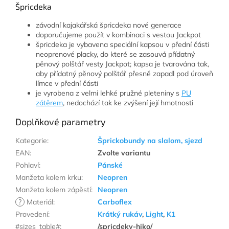
Špricdeka
závodní kajakářská špricdeka nové generace
doporučujeme použít v kombinaci s vestou Jackpot
špricdeka je vybavena speciální kapsou v přední části
neoprenové placky, do které se zasouvá přídatný
pěnový polštář vesty Jackpot; kapsa je tvarována tak,
aby přídatný pěnový polštář přesně zapadl pod úroveň
límce v přední části
je vyrobena z velmi lehké pružné pleteniny s
PU
zátěrem
, nedochází tak ke zvýšení její hmotnosti
Doplňkové parametry
Kategorie
:
Šprickobundy na slalom, sjezd
EAN
:
Zvolte variantu
Pohlaví
:
Pánské
Manžeta kolem krku
:
Neopren
Manžeta kolem zápěstí
:
Neopren
?
Materiál
:
Carboflex
Provedení
:
Krátký rukáv
,
Light
,
K1
#sizes_table#
:
/spricdeky-hiko/