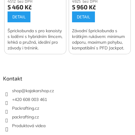
4512 bez DPH
4925 bez DPH
5 460 Kč
5 960 Kč
DETAIL
DETAIL
Šprickobunda s pro kanoisty
Závodní šprickobunda s
s loděmi s hybridním límcem,
krátkým rukávem: minimum
lehká a pružná, ideální pro
odporu, maximum pohybu,
závody i trénink.
kompatibilní s PFD Jackpot.
Z
á
p
a
Kontakt
t
í
shop
@
kajakarshop.cz
+420 608 003 461
Packrafting.cz
packrafting.cz
Produktová videa