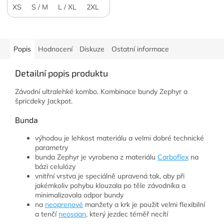
XS
S / M
L / XL
2XL
Popis
Hodnocení
Diskuze
Ostatní informace
Detailní popis produktu
Závodní ultralehké kombo. Kombinace bundy Zephyr a
špricdeky Jackpot.
Bunda
výhodou je lehkost materiálu a velmi dobré technické
parametry
bunda Zephyr je vyrobena z materiálu
Carboflex
na
bázi celulózy
vnitřní vrstva je speciálně upravená tak, aby při
jakémkoliv pohybu klouzala po těle závodníka a
minimalizovala odpor bundy
na
neoprenové
manžety a krk je použit velmi flexibilní
a tenčí
neospan
, který jezdec téměř necítí