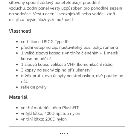
síťovaný spodní zádový panel zlepšuje proudění
vzduchu, zadní panel vesty uzpůsoben pro pohodlné sezení
na sedačce. Vestu ocení i seakajakáři nebo vodáci, kteří
milují co nejvíc úložných možností.
Vlastnosti
certifikace USCG Type III
přední vstup na zip, nastavitelný pas, boky, ramena
1 velká zipová kapsa s vnitřním členěním + 1 menší
kapsa na náčiní
1 zipová kapsa velikosti VHF (komunikační rádio)
3 kapsy na suchý zip na příslušenství
držák prutu, dva úchyty na stroboskop, dvě poutka na
nůž
reflexní prvky
Materiál
vnitřní materiál: pěna PlushFIT
vnější látka: 400D ripstop nylon
vnitřní látka: 200D nylon