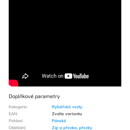
Doplňkové parametry
Kategorie
:
Rybářské vesty
EAN
:
Zvolte variantu
Pohlaví
:
Pánské
Oblékání
:
Zip a přezka, přezky