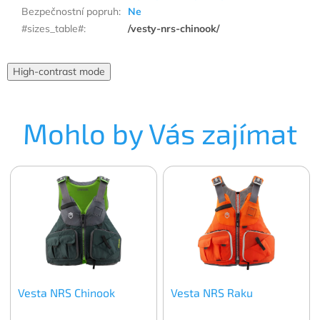
Bezpečnostní popruh
:
Ne
#sizes_table#
:
/vesty-nrs-chinook/
High-contrast mode
Mohlo by Vás zajímat
Vesta NRS Chinook
Vesta NRS Raku