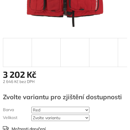
3 202 Kč
2 646 Kč bez DPH
Měrná
cena:
Zvolte variantu
Barva
Velikost
Možnosti doručení