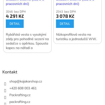
pracovních dní)
pracovních dní)
3546 bez DPH
2543 bez DPH
4 291 Kč
3 078 Kč
DETAIL
DETAIL
Rybářská vesta s vysokými
Nízkoprofilová vesta na
zády pro pohodlné sezení na
turistiku a jednodušší WW.
sedačce s opěrkou. Spousta
kapes na nářadí a
antikorozní úprava zipů.
Z
á
p
a
Kontakt
t
í
shop
@
kajakarshop.cz
+420 608 003 461
Packrafting.cz
packrafting.cz