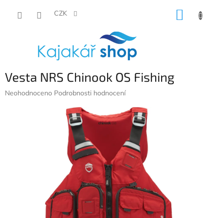
Přejít
NÁKUP
na
CZK
obsah
KOŠÍK
Vesta NRS Chinook OS Fishing
Průměrné
Neohodnoceno
Podrobnosti hodnocení
hodnocení
produktu
je
0,0
z
5
hvězdiček.