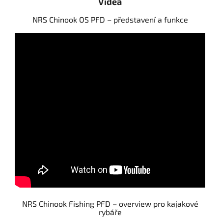
Videa
NRS Chinook OS PFD – představení a funkce
NRS Chinook Fishing PFD – overview pro kajakové
rybáře