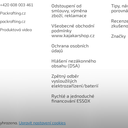
+420 608 003 461
Odstoupení od
Tipy, ná
smlouvy, výměna
porovná
Packrafting.cz
zboží, reklamace
Recenze,
packrafting.cz
Všeobecné obchodní
zkušeno
Produktová videa
podmínky
www.kajakarshop.cz
Značky
Ochrana osobních
údajů
Hlášení nezákonného
obsahu (DSA)
Zpětný odběr
vysloužilých
elektrozařízení/baterií
Rychlé a jednoduché
financování ESSOX
vyhrazena.
Upravit nastavení cookies