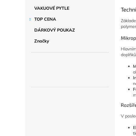
a
n
VAKUOVÉ PYTLE
Techn
e
TOP CENA
l
Základe
polymer
DÁRKOVÝ POUKAZ
Mikrop
Značky
Hlavním
doplňků
M
a
I
n
F
m
Rozšíře
V posle
E
t