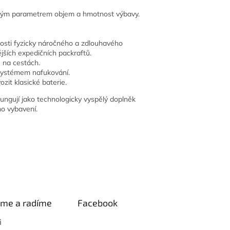
itickým parametrem objem a hmotnost výbavy.
nosti fyzicky náročného a zdlouhavého
jších expedičních packraftů.
u na cestách.
 systémem nafukování.
ozit klasické baterie.
ungují jako technologicky vyspělý doplněk
ho vybavení.
eme a radíme
Facebook
i