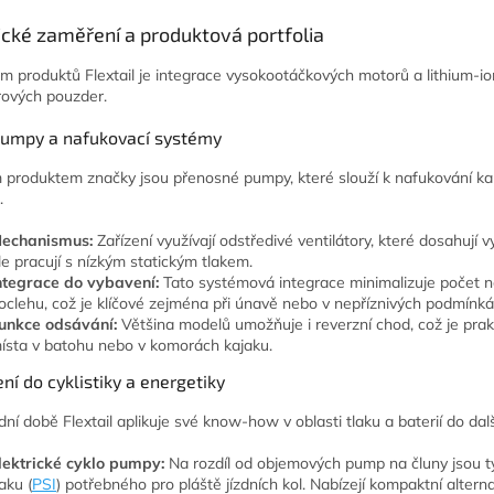
ické zaměření a produktová portfolia
m produktů Flextail je integrace vysokootáčkových motorů a lithium-
ových pouzder.
umpy a nafukovací systémy
 produktem značky jsou přenosné pumpy, které slouží k nafukování kar
.
echanismus:
Zařízení využívají odstředivé ventilátory, které dosahují 
le pracují s nízkým statickým tlakem.
ntegrace do vybavení:
Tato systémová integrace minimalizuje počet n
oclehu, což je klíčové zejména při únavě nebo v nepříznivých podmínká
unkce odsávání:
Většina modelů umožňuje i reverzní chod, což je prak
ísta v batohu nebo v komorách kajaku.
ní do cyklistiky a energetiky
dní době Flextail aplikuje své know-how v oblasti tlaku a baterií do da
lektrické cyklo pumpy:
Na rozdíl od objemových pump na čluny jsou 
laku (
PSI
) potřebného pro pláště jízdních kol. Nabízejí kompaktní al