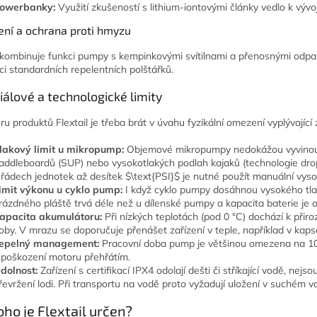
owerbanky:
Využití zkušeností s lithium-iontovými články vedlo k výv
ení a ochrana proti hmyzu
l kombinuje funkci pumpy s kempinkovými svítilnami a přenosnými odpařo
aci standardních repelentních polštářků.
álové a technologické limity
ru produktů Flextail je třeba brát v úvahu fyzikální omezení vyplývající 
lakový limit u mikropump:
Objemové mikropumpy nedokážou vyvinout d
addleboardů (SUP) nebo vysokotlakých podlah kajaků (technologie drop
 řádech jednotek až desítek $\text{PSI}$ je nutné použít manuální vy
imit výkonu u cyklo pump:
I když cyklo pumpy dosáhnou vysokého tlak
rázdného pláště trvá déle než u dílenské pumpy a kapacita baterie je 
apacita akumulátoru:
Při nízkých teplotách (pod 0 °C) dochází k přir
oby. V mrazu se doporučuje přenášet zařízení v teple, například v kapse
epelný management:
Pracovní doba pump je většinou omezena na 10 
 poškození motoru přehřátím.
dolnost:
Zařízení s certifikací IPX4 odolají dešti či stříkající vodě, ne
řevržení lodi. Při transportu na vodě proto vyžadují uložení v suchém v
oho je Flextail určen?