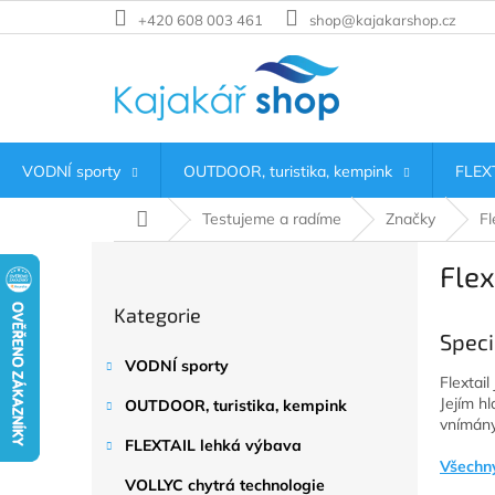
Přejít
+420 608 003 461
shop@kajakarshop.cz
na
obsah
VODNÍ sporty
OUTDOOR, turistika, kempink
FLEXT
Domů
Testujeme a radíme
Značky
Fl
P
Flex
o
Přeskočit
s
Kategorie
kategorie
t
Speci
r
VODNÍ sporty
a
Flextai
n
Jejím h
OUTDOOR, turistika, kempink
n
vnímány
í
FLEXTAIL lehká výbava
Všechn
p
VOLLYC chytrá technologie