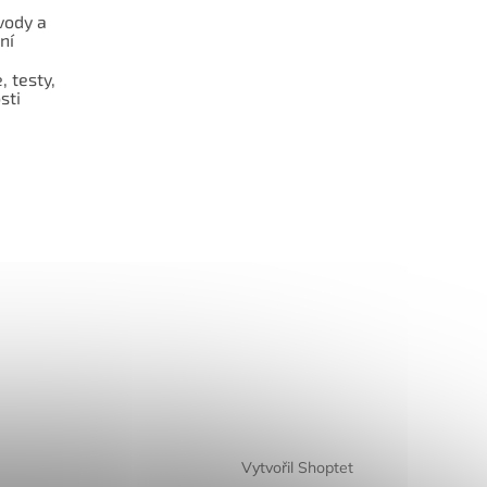
vody a
ní
 testy,
sti
Vytvořil Shoptet