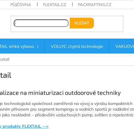
PŮJČOVNA
FLEXTAIL.CZ
PACKRAFTING.CZ
HLEDAT
AIL lehká výbava
VOLLYC chytrá technologie
VAKUOVÉ
extail
tail
alizace na miniaturizaci outdoorové techniky
l je technologická společnost zaměřená na vývoj a výrobu kompaktních el
lavním přínosem pro segment kempingu a vodních sportů je radikální z
 jako neskladné – především vzduchových pump, svítilen a repelentních
y produkty FLEXTAIL -->