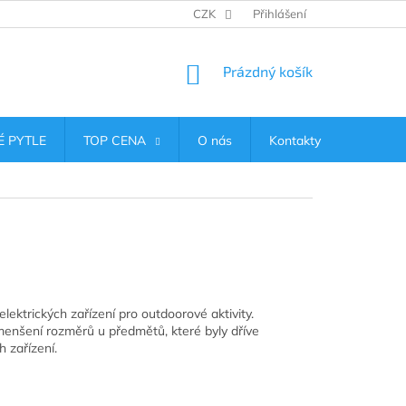
CZK
Přihlášení
NÁKUPNÍ
Prázdný košík
KOŠÍK
 PYTLE
TOP CENA
O nás
Kontakty
ektrických zařízení pro outdoorové aktivity.
menšení rozměrů u předmětů, které byly dříve
 zařízení.