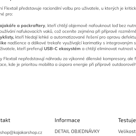
í Flextail představuje racionální volbu pro uživatele, u kterých je kr
né pro:
ajakáře a packraftery
, kteří chtějí objemově nafouknout loď bez nut
oužívání nafukovacích vaků, což oceníte zejména při přípravě rozměrně
yklisty,
kteří hledají lehké a automatizované řešení pro opravu defekt
ike
nadšence a dálkové trekaře využívající karimatky s integrovaným
živatele, kteří preferují
USB-C ekosystém
a chtějí eliminovat nutnost v
y Flextail nepředstavují náhradu za výkonné dílenské kompresory, ale f
uace, kde je prioritou mobilita a úspora energie při přípravě outdoorové
takt
Informace
Testuj
DETAIL OBJEDNÁVKY
Velikost
shop
@
kajakarshop.cz