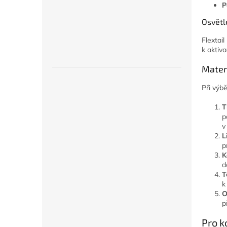
P
Osvětl
Flextai
k aktiv
Materi
Při výbě
T
p
v
L
p
K
d
T
k
O
p
Pro k