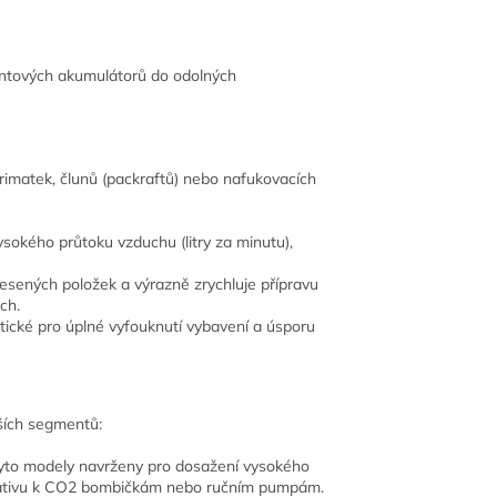
iontových akumulátorů do odolných
imatek, člunů (packraftů) nebo nafukovacích
vysokého průtoku vzduchu (litry za minutu),
esených položek a výrazně zrychluje přípravu
ch.
tické pro úplné vyfouknutí vybavení a úsporu
lších segmentů:
tyto modely navrženy pro dosažení vysokého
ternativu k CO2 bombičkám nebo ručním pumpám.