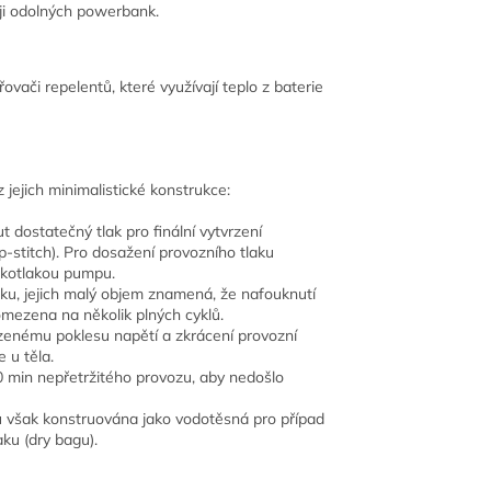
oji odolných powerbank.
vači repelentů, které využívají teplo z baterie
z jejich minimalistické konstrukce:
ostatečný tlak pro finální vytvrzení
-stitch). Pro dosažení provozního tlaku
sokotlakou pumpu.
u, jejich malý objem znamená, že nafouknutí
omezena na několik plných cyklů.
ozenému poklesu napětí a zkrácení provozní
 u těla.
min nepřetržitého provozu, aby nedošlo
jsou však konstruována jako vodotěsná pro případ
aku (dry bagu).