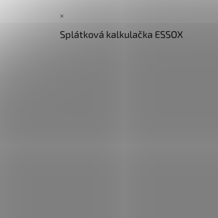
×
Splátková kalkulačka ESSOX