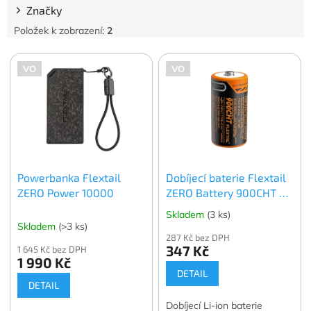
Značky
Položek k zobrazení:
2
V
VO
VO
ý
p
i
s
p
r
o
Powerbanka Flextail
Dobíjecí baterie Flextail
d
ZERO Power 10000
ZERO Battery 900CHT -
u
RCR123A, 900 mAh
k
Skladem
(3 ks)
t
Skladem
(>3 ks)
287 Kč bez DPH
ů
347 Kč
1 645 Kč bez DPH
1 990 Kč
DETAIL
DETAIL
Dobíjecí Li-ion baterie