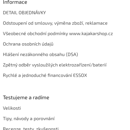
s
Informace
u
DETAIL OBJEDNÁVKY
Odstoupení od smlouvy, výměna zboží, reklamace
Všeobecné obchodní podmínky www.kajakarshop.cz
Ochrana osobních údajů
Hlášení nezákonného obsahu (DSA)
Zpětný odběr vysloužilých elektrozařízení/baterií
Rychlé a jednoduché financování ESSOX
Testujeme a radíme
Velikosti
Tipy, návody a porovnání
Recenze, testy, zkušenosti