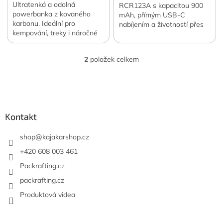
Ultratenká a odolná
RCR123A s kapacitou 900
powerbanka z kovaného
mAh, přímým USB-C
karbonu. Ideální pro
nabíjením a životností přes
kempování, treky i náročné
500 cyklů. Originální baterie
horské přechody. Oficiální
do Flextail ZERO Pump.
česká a slovenská
2
položek celkem
distribuce.
O
v
l
Z
á
á
d
p
a
a
Kontakt
c
t
í
í
shop
@
kajakarshop.cz
p
r
+420 608 003 461
v
Packrafting.cz
k
y
packrafting.cz
v
Produktová videa
ý
p
i