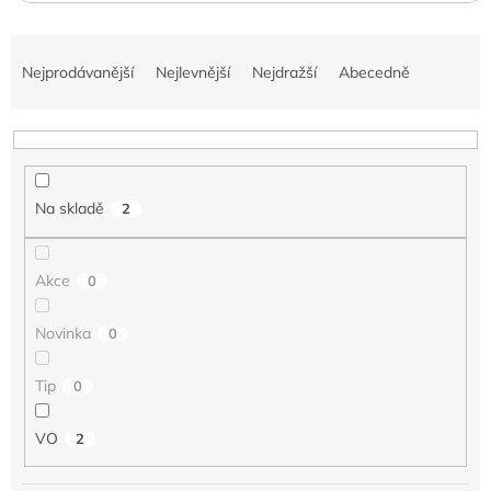
Ř
a
Nejprodávanější
Nejlevnější
Nejdražší
Abecedně
z
e
n
í
p
Na skladě
2
r
o
d
Akce
0
u
k
t
Novinka
0
ů
Tip
0
VO
2