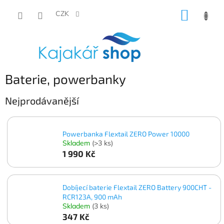
Přejít
NÁKUP
na
CZK
obsah
KOŠÍK
Baterie, powerbanky
Nejprodávanější
Powerbanka Flextail ZERO Power 10000
Skladem
(>3 ks)
1 990 Kč
Dobíjecí baterie Flextail ZERO Battery 900CHT -
RCR123A, 900 mAh
Skladem
(3 ks)
347 Kč