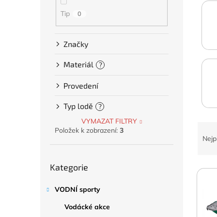
a
n
Tip
0
e
l
Značky
Materiál
?
Provedení
Typ lodě
?
VYMAZAT FILTRY
Ř
Položek k zobrazení:
3
a
Nejp
z
e
Přeskočit
Kategorie
kategorie
V
n
ý
í
p
p
VODNÍ sporty
i
r
Vodácké akce
s
o