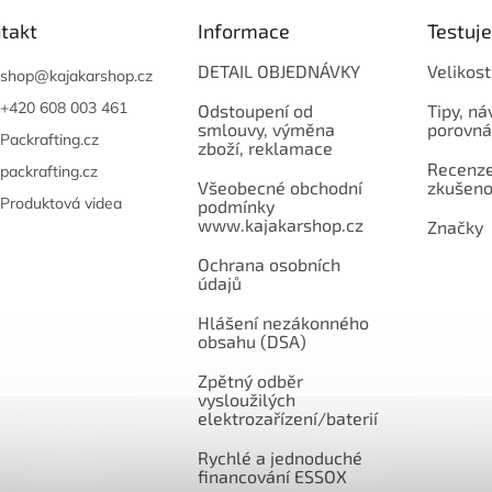
takt
Informace
Testuj
DETAIL OBJEDNÁVKY
Velikost
shop
@
kajakarshop.cz
+420 608 003 461
Odstoupení od
Tipy, ná
smlouvy, výměna
porovná
Packrafting.cz
zboží, reklamace
Recenze,
packrafting.cz
Všeobecné obchodní
zkušeno
Produktová videa
podmínky
www.kajakarshop.cz
Značky
Ochrana osobních
údajů
Hlášení nezákonného
obsahu (DSA)
Zpětný odběr
vysloužilých
elektrozařízení/baterií
Rychlé a jednoduché
financování ESSOX