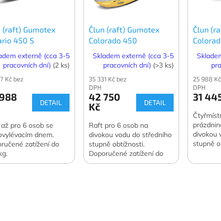
 (raft) Gumotex
Člun (raft) Gumotex
Člun (r
ario 450 S
Colorado 450
Colorad
adem externě (cca 3-5
Skladem externě (cca 3-5
Skladem
pracovních dní)
(2 ks)
pracovních dní)
(>3 ks)
pra
7 Kč bez
35 331 Kč bez
25 988 Kč
DPH
DPH
 988
42 750
31 44
DETAIL
DETAIL
Kč
Čtyřmíst
prázdnin
 až pro 6 osob se
Raft pro 6 osob na
divokou 
vylévacím dnem.
divokou vodu do středního
stupně ob
ručené zatížení do
stupně obtížnosti.
Doporuče
kg.
Doporučené zatížení do
500 kg.
600 kg.
O
v
l
á
d