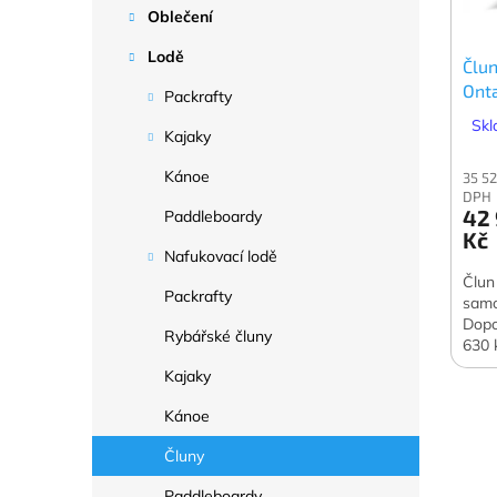
p
d
Oblečení
r
u
Lodě
o
k
Člun
d
t
Ont
Packrafty
u
ů
Skl
k
Kajaky
t
Kánoe
35 52
ů
DPH
42
Paddleboardy
Kč
Nafukovací lodě
Člun
Packrafty
samo
Dopo
Rybářské čluny
630 
Kajaky
Kánoe
Čluny
Paddleboardy