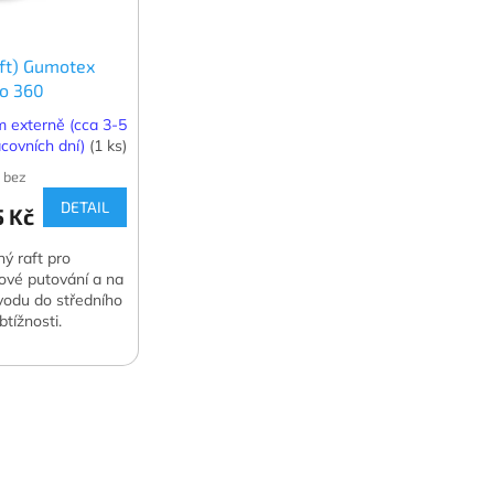
aft) Gumotex
o 360
 externě (cca 3-5
covních dní)
(1 ks)
 bez
DETAIL
5 Kč
ný raft pro
ové putování a na
vodu do středního
tížnosti.
né zatížení do