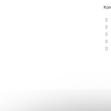
t
Kon
í