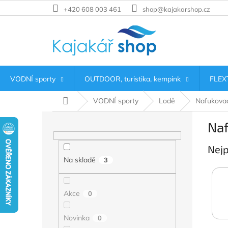
Přejít
+420 608 003 461
shop@kajakarshop.cz
na
obsah
VODNÍ sporty
OUTDOOR, turistika, kempink
FLEXT
Domů
VODNÍ sporty
Lodě
Nafukovac
P
Naf
o
s
Nejp
t
r
Na skladě
3
a
n
Akce
n
0
í
p
Novinka
0