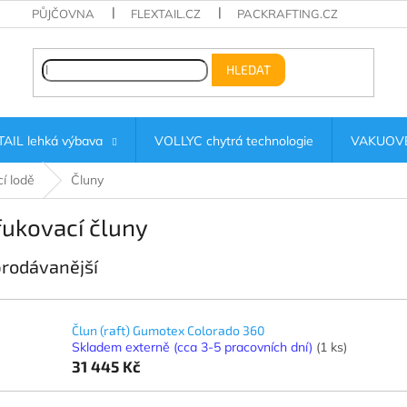
PŮJČOVNA
FLEXTAIL.CZ
PACKRAFTING.CZ
HLEDAT
AIL lehká výbava
VOLLYC chytrá technologie
VAKUOVÉ
í lodě
Čluny
ukovací čluny
rodávanější
Člun (raft) Gumotex Colorado 360
Skladem externě (cca 3-5 pracovních dní)
(1 ks)
31 445 Kč