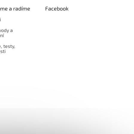
eme a radíme
Facebook
i
vody a
ní
 testy,
sti