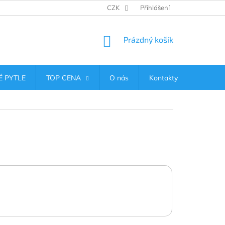
CZK
Přihlášení
NÁKUPNÍ
Prázdný košík
KOŠÍK
 PYTLE
TOP CENA
O nás
Kontakty