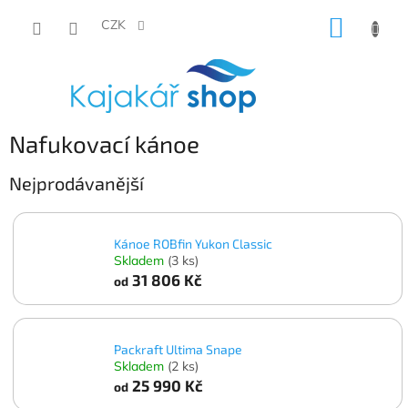
Přejít
NÁKUP
na
CZK
obsah
KOŠÍK
Nafukovací kánoe
Nejprodávanější
Kánoe ROBfin Yukon Classic
Skladem
(3 ks)
31 806 Kč
od
Packraft Ultima Snape
Skladem
(2 ks)
25 990 Kč
od