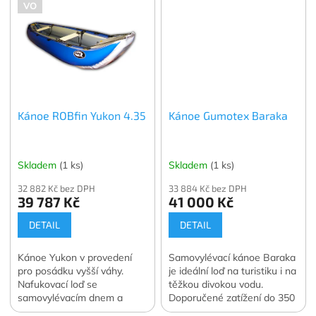
VO
Kánoe ROBfin Yukon 4.35
Kánoe Gumotex Baraka
Skladem
(1 ks)
Skladem
(1 ks)
32 882 Kč bez DPH
33 884 Kč bez DPH
39 787 Kč
41 000 Kč
DETAIL
DETAIL
Kánoe Yukon v provedení
Samovylévací kánoe Baraka
pro posádku vyšší váhy.
je ideální loď na turistiku i na
Nafukovací loď se
těžkou divokou vodu.
samovylévacím dnem a
Doporučené zatížení do 350
výbornými jízdními
kg.