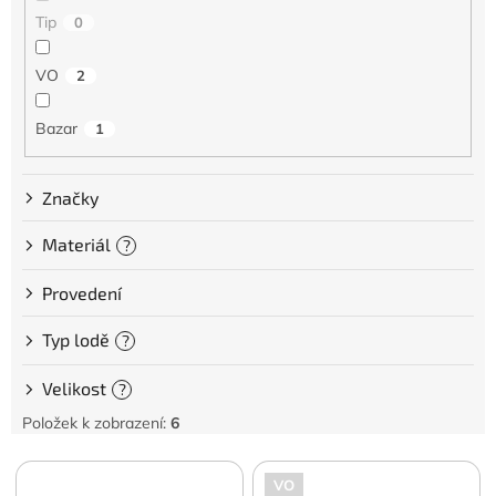
Tip
0
VO
2
Bazar
1
Značky
Materiál
?
Provedení
Typ lodě
?
Velikost
?
Položek k zobrazení:
6
V
VO
ý