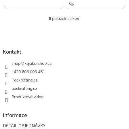
výbornými jízdními
kg.
vlastnostmi. Pro posádku o
celkové váze 130–220 kg.
6
položek celkem
Předváděná...
O
v
l
Z
á
á
d
p
a
a
Kontakt
c
t
í
í
shop
@
kajakarshop.cz
p
r
+420 608 003 461
v
Packrafting.cz
k
y
packrafting.cz
v
Produktová videa
ý
p
i
s
Informace
u
DETAIL OBJEDNÁVKY