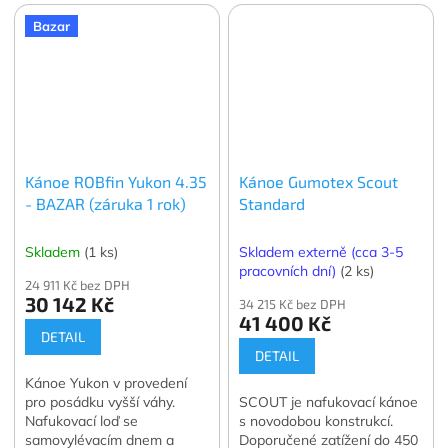
vlastnostmi. Pro posádku o
Bazar
celkové váze 130 - 220 kg.
Kánoe ROBfin Yukon 4.35
Kánoe Gumotex Scout
- BAZAR (záruka 1 rok)
Standard
Skladem
(1 ks)
Skladem externě (cca 3-5
pracovních dní)
(2 ks)
24 911 Kč bez DPH
30 142 Kč
34 215 Kč bez DPH
41 400 Kč
DETAIL
DETAIL
Kánoe Yukon v provedení
pro posádku vyšší váhy.
SCOUT je nafukovací kánoe
Nafukovací loď se
s novodobou konstrukcí.
samovylévacím dnem a
Doporučené zatížení do 450