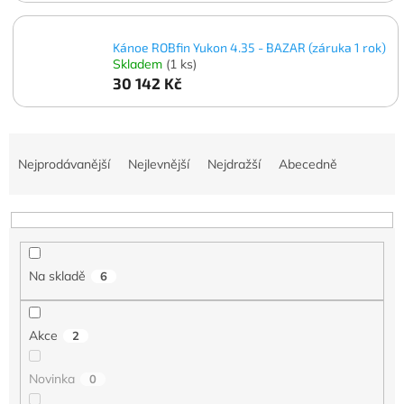
Kánoe ROBfin Yukon 4.35 - BAZAR (záruka 1 rok)
Skladem
(1 ks)
30 142 Kč
Ř
a
Nejprodávanější
Nejlevnější
Nejdražší
Abecedně
z
e
n
í
p
Na skladě
6
r
o
d
Akce
2
u
k
t
Novinka
0
ů