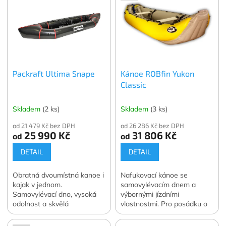
p
i
s
p
r
o
Packraft Ultima Snape
Kánoe ROBfin Yukon
d
Classic
u
k
t
Skladem
(2 ks)
Skladem
(3 ks)
ů
od 21 479 Kč bez DPH
od 26 286 Kč bez DPH
25 990 Kč
31 806 Kč
od
od
DETAIL
DETAIL
Obratná dvoumístná kanoe i
Nafukovací kánoe se
kajak v jednom.
samovylévacím dnem a
Samovylévací dno, vysoká
výbornými jízdními
odolnost a skvělá
vlastnostmi. Pro posádku o
ovladatelnost až do WW III.
celkové váze 100 - 190 kg.