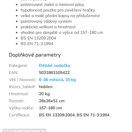
polstrované zadní a ramenní pásy
hypalonová poutka pro zavěšení hračky
velké a malé přední kapsy na příslušenství
polstrovaný zádový systém
praktická velikost a hmotnost
vhodné pro dospělé o výšce od 157–180 cm
BS EN 13209:2004
BS EN 71-3:1994
Doplňkové parametry
Kategorie
:
Dětské sedačky
EAN
:
5031863105422
Věk / Nosnost
:
6–36 měsíců
,
15 kg
#sizes_table#
:
hidden
Hmotnost
:
20 kg
Rozměr
:
28x26x51 cm
Výška rodiče
:
157–180 cm
Certifikace
:
BS EN 13209:2004, BS EN 71-3:1994