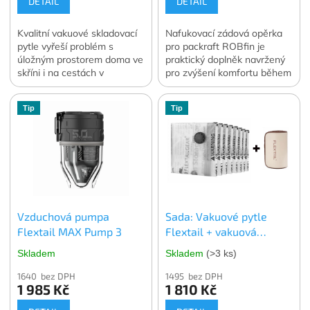
DETAIL
DETAIL
Kvalitní vakuové skladovací
Nafukovací zádová opěrka
pytle vyřeší problém s
pro packraft ROBfin je
úložným prostorem doma ve
praktický doplněk navržený
skříni i na cestách v
pro zvýšení komfortu během
zavazadle. Vakuování
pádlování.
dokáže zmenšit objem
Tip
Tip
skladovaného oblečení a
lůžkovin o 70 až 90 %.
Ochrání skladované věci
před prachem, vlhkostí, moly
nebo plísní ať už je
skladujete kdekoli. V balení
4 ks. vybrané velikosti.
Oficiální česká a slovenská
Vzduchová pumpa
Sada: Vakuové pytle
distribuce.
Flextail MAX Pump 3
Flextail + vakuová
pumpa Flextail MAX
Skladem
Skladem
(>3 ks)
Vacuum Pump
1640 bez DPH
1495 bez DPH
1 985 Kč
1 810 Kč