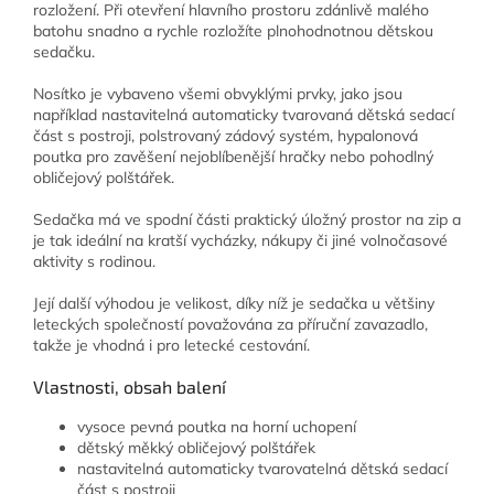
rozložení. Při otevření hlavního prostoru zdánlivě malého
batohu snadno a rychle rozložíte plnohodnotnou dětskou
sedačku.
Nosítko je vybaveno všemi obvyklými prvky, jako jsou
například nastavitelná automaticky tvarovaná dětská sedací
část s postroji, polstrovaný zádový systém, hypalonová
poutka pro zavěšení nejoblíbenější hračky nebo pohodlný
obličejový polštářek.
Sedačka má ve spodní části praktický úložný prostor na zip a
je tak ideální na kratší vycházky, nákupy či jiné volnočasové
aktivity s rodinou.
Její další výhodou je velikost, díky níž je sedačka u většiny
leteckých společností považována za příruční zavazadlo,
takže je vhodná i pro letecké cestování.
Vlastnosti, obsah balení
vysoce pevná poutka na horní uchopení
dětský měkký obličejový polštářek
nastavitelná automaticky tvarovatelná dětská sedací
část s postroji