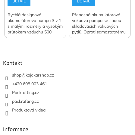
DETAIL
DETAIL
Rychlá designová
Přenosná akumulátorová
akumulátorová pumpa 3 v 1
vakuová pumpa se sadou
s malými rozměry a vysokým
skladovacích vakuových
průtokem vzduchu 500
pytlů. Oproti samostatnému
l/min. Navíc funkce svítilny a
nákupu ušetříte 400 Kč.
Z
vakuové pumpy. Váha 122
Oficiální česká a slovenská
á
g. Oficiální česká a
distribuce.
slovenská distribuce.
p
a
Kontakt
t
í
shop
@
kajakarshop.cz
+420 608 003 461
Packrafting.cz
packrafting.cz
Produktová videa
Informace