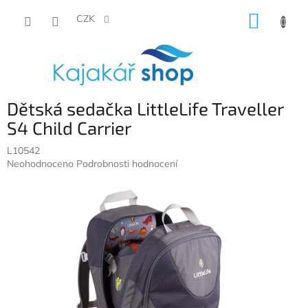
Přejít
NÁKUP
na
CZK
obsah
KOŠÍK
Dětská sedačka LittleLife Traveller
S4 Child Carrier
L10542
Průměrné
Neohodnoceno
Podrobnosti hodnocení
hodnocení
produktu
je
0,0
z
5
hvězdiček.