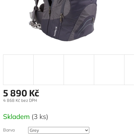
5 890 Kč
4 868 Kč bez DPH
Měrná
cena:
Skladem
(3 ks)
Barva