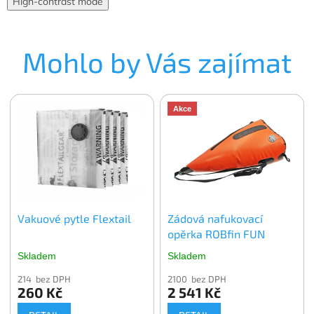
High-contrast mode
Mohlo by Vás zajímat
Akce
Vakuové pytle Flextail
Zádová nafukovací
opěrka ROBfin FUN
Skladem
Skladem
214 bez DPH
2100 bez DPH
260 Kč
2 541 Kč