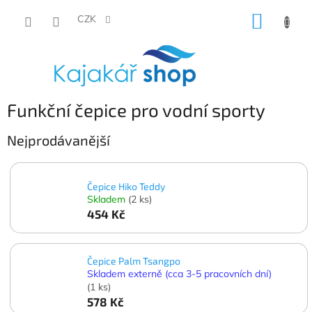
Přejít
NÁKUP
na
CZK
obsah
KOŠÍK
Funkční čepice pro vodní sporty
Nejprodávanější
Čepice Hiko Teddy
Skladem
(2 ks)
454 Kč
Čepice Palm Tsangpo
Skladem externě (cca 3-5 pracovních dní)
(1 ks)
578 Kč