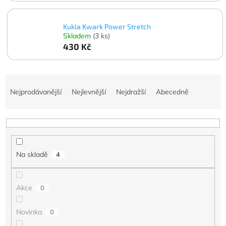
Kukla Kwark Power Stretch
Skladem
(3 ks)
430 Kč
Ř
a
Nejprodávanější
Nejlevnější
Nejdražší
Abecedně
z
e
n
í
p
Na skladě
4
r
o
d
Akce
0
u
k
t
Novinka
0
ů