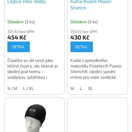
Čepice Hiko Teddy
Kukla Kwark Power
d
Stretch
u
k
t
Skladem
(2 ks)
Skladem
(3 ks)
ů
375 Kč bez DPH
355 Kč bez DPH
454 Kč
430 Kč
DETAIL
DETAIL
Čepička se dá nosit jako
Kukla z pohodlného
běžná čepice, ale hlavně je
materiálu Polartec® Power
ideální pod helmu -
Stretch®. Ideální spodní
vodáckou, lyžařskou i
vrstva pro vaše vodácké
cyklistickou.
expedice.
S / M
L / XL
M
L
XL