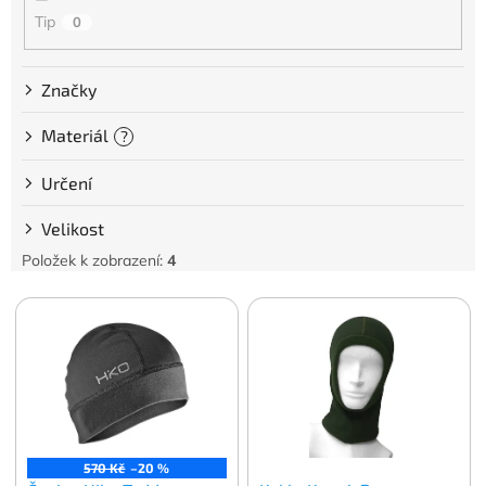
Tip
0
Značky
Materiál
?
Určení
Velikost
Položek k zobrazení:
4
V
ý
p
i
s
p
r
o
570 Kč
–20 %