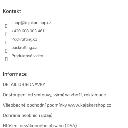
d
p
a
a
Kontakt
c
t
í
í
shop
@
kajakarshop.cz
p
r
+420 608 003 461
v
Packrafting.cz
k
y
packrafting.cz
v
Produktová videa
ý
p
i
s
Informace
u
DETAIL OBJEDNÁVKY
Odstoupení od smlouvy, výměna zboží, reklamace
Všeobecné obchodní podmínky www.kajakarshop.cz
Ochrana osobních údajů
Hlášení nezákonného obsahu (DSA)