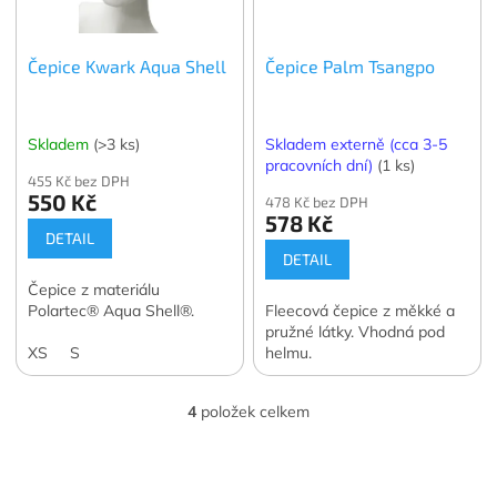
Čepice Kwark Aqua Shell
Čepice Palm Tsangpo
Skladem
(>3 ks)
Skladem externě (cca 3-5
pracovních dní)
(1 ks)
455 Kč bez DPH
550 Kč
478 Kč bez DPH
578 Kč
DETAIL
DETAIL
Čepice z materiálu
Polartec® Aqua Shell®.
Fleecová čepice z měkké a
pružné látky. Vhodná pod
XS
S
helmu.
4
položek celkem
O
v
l
Z
á
á