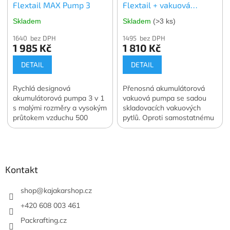
Flextail MAX Pump 3
Flextail + vakuová
pumpa Flextail MAX
Skladem
Skladem
(>3 ks)
Vacuum Pump
1640 bez DPH
1495 bez DPH
1 985 Kč
1 810 Kč
DETAIL
DETAIL
Rychlá designová
Přenosná akumulátorová
akumulátorová pumpa 3 v 1
vakuová pumpa se sadou
s malými rozměry a vysokým
skladovacích vakuových
průtokem vzduchu 500
pytlů. Oproti samostatnému
l/min. Navíc funkce svítilny a
nákupu ušetříte 400 Kč.
Z
vakuové pumpy. Váha 122
Oficiální česká a slovenská
á
g. Oficiální česká a
distribuce.
slovenská distribuce.
p
a
Kontakt
t
í
shop
@
kajakarshop.cz
+420 608 003 461
Packrafting.cz