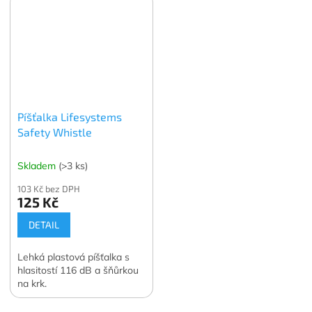
Píšťalka Lifesystems
Safety Whistle
Skladem
(>3 ks)
103 Kč bez DPH
125 Kč
DETAIL
Lehká plastová píšťalka s
hlasitostí 116 dB a šňůrkou
na krk.