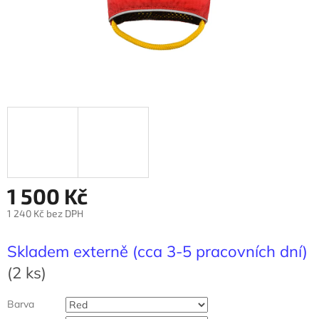
1 500 Kč
1 240 Kč bez DPH
Měrná
cena:
Skladem externě (cca 3-5 pracovních dní)
(2 ks)
Barva