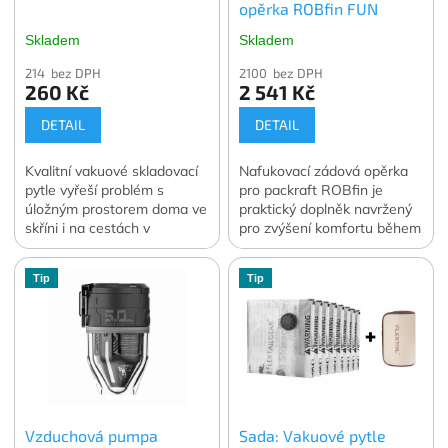
opěrka ROBfin FUN
Skladem
Skladem
214 bez DPH
2100 bez DPH
260 Kč
2 541 Kč
DETAIL
DETAIL
Kvalitní vakuové skladovací
Nafukovací zádová opěrka
pytle vyřeší problém s
pro packraft ROBfin je
úložným prostorem doma ve
praktický doplněk navržený
skříni i na cestách v
pro zvýšení komfortu během
zavazadle. Vakuování
pádlování.
dokáže zmenšit objem
Tip
Tip
skladovaného oblečení a
lůžkovin o 70 až 90 %.
Ochrání skladované věci
před prachem, vlhkostí, moly
nebo plísní ať už je
skladujete kdekoli. V balení
4 ks. vybrané velikosti.
Oficiální česká a slovenská
Vzduchová pumpa
Sada: Vakuové pytle
distribuce.