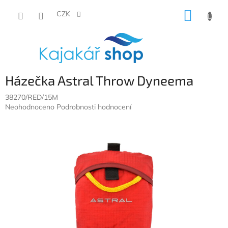
Přejít
NÁKUP
na
CZK
obsah
KOŠÍK
Házečka Astral Throw Dyneema
38270/RED/15M
Průměrné
Neohodnoceno
Podrobnosti hodnocení
hodnocení
produktu
je
0,0
z
5
hvězdiček.