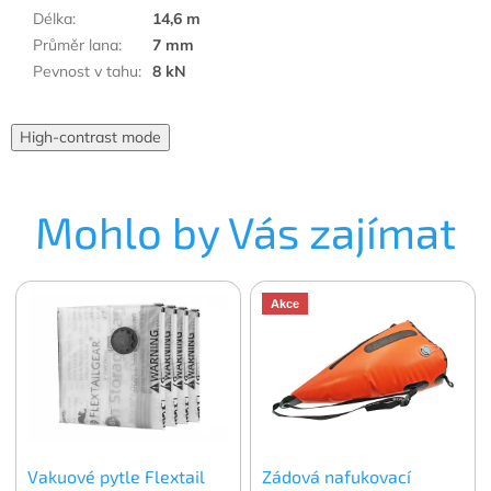
Délka
:
14,6 m
Průměr lana
:
7 mm
Pevnost v tahu
:
8 kN
High-contrast mode
Mohlo by Vás zajímat
Akce
Vakuové pytle Flextail
Zádová nafukovací