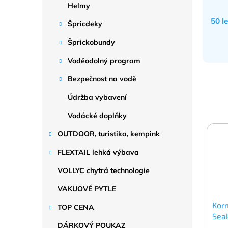
Helmy
50 l
Špricdeky
Šprickobundy
Voděodolný program
Bezpečnost na vodě
Údržba vybavení
Vodácké doplňky
OUTDOOR, turistika, kempink
FLEXTAIL lehká výbava
VOLLYC chytrá technologie
VAKUOVÉ PYTLE
Korm
TOP CENA
Sea
DÁRKOVÝ POUKAZ