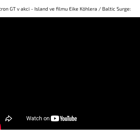
ron GT v akci - Island ve filmu Eike Köhlera / Baltic Surge: