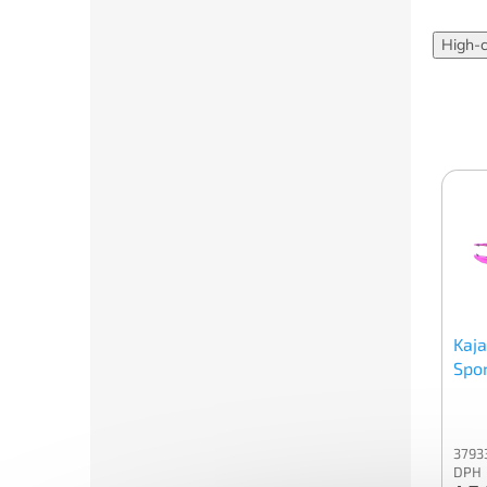
High-
Kaja
Spo
3793
DPH