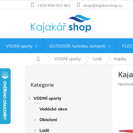
Přejít
+420 608 003 461
shop@kajakarshop.cz
na
obsah
VODNÍ sporty
OUTDOOR, turistika, kempink
FLEXT
Domů
VODNÍ sporty
Lodě
Kajaky
P
Kaja
o
Přeskočit
s
Průměr
Kategorie
Neohod
kategorie
t
hodnoc
r
produkt
VODNÍ sporty
a
je
n
0,0
Vodácké akce
z
n
5
í
Oblečení
hvězdič
p
Lodě