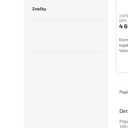
Značky
3 876
DPH
4 6
Korm
kaja
Vari
Popi
Det
Prij
105 