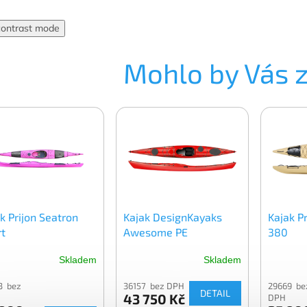
contrast mode
Mohlo by Vás 
k Prijon Seatron
Kajak DesignKayaks
Kajak P
rt
Awesome PE
380
Skladem
Skladem
3 bez
36157 bez DPH
29669 be
DETAIL
43 750 Kč
DPH