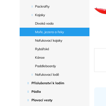
a
n
Packrafty
e
Kajaky
l
Divoká voda
Moře, jezera a řeky
Nafukovací kajaky
Rybářské
Kánoe
Paddleboardy
Nafukovací lodě
Příslušenství k lodím
Pádla
Plovací vesty