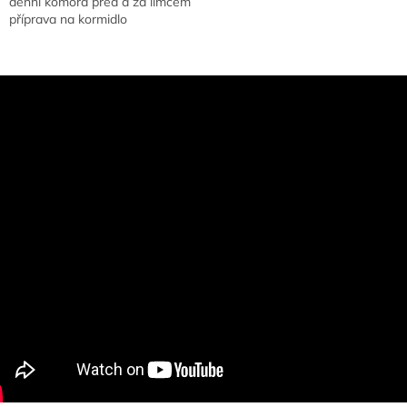
denní komora před a za límcem
příprava na kormidlo