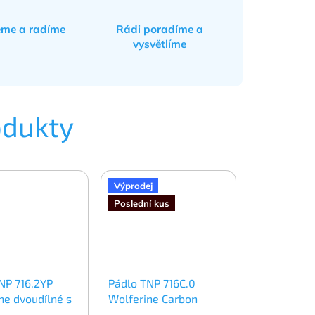
eme a radíme
Rádi poradíme a
vysvětlíme
odukty
Výprodej
Poslední kus
NP 716.2YP
Pádlo TNP 716C.0
ne dvoudílné s
Wolferine Carbon
kou