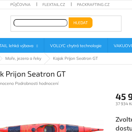
PŮJČOVNA
FLEXTAIL.CZ
PACKRAFTING.CZ
HLEDAT
AIL lehká výbava
VOLLYC chytrá technologie
VAKUOVÉ
Moře, jezera a řeky
Kajak Prijon Seatron GT
k Prijon Seatron GT
né
noceno
Podrobnosti hodnocení
ení
45 
u
37 934 K
Měrná
cena:
Zvolt
ek.