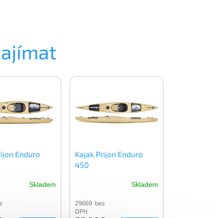
zajímat
rijon Enduro
Kajak Prijon Enduro
450
Skladem
Skladem
z
29669 bez
DPH