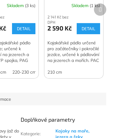
Skladem
(3 ks)
Skladem
(1 ks)
Další
produkt
bez
2 141 Kč bez
DPH
 Kč
2 590 Kč
DETAIL
DETAIL
ajakářské pádlo
Kajakářské pádlo určené
e; určené k
pro začátečníky i pokročilé
í na jezerech a
jezdce, určené k pádlování
YP spojka, PAG
na jezerech a mořích. PAC
lolaminátová žerď.
listy, sklolaminátová žerď.
 cm
220-230 cm
210 cm
ormace
Doplňkové parametry
avy (až do
Kajaky na moře,
Kategorie
:
lety v
jezera a řeky