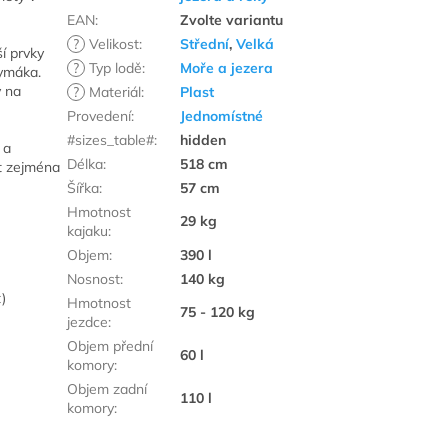
EAN
:
Zvolte variantu
?
Velikost
:
Střední
,
Velká
í prvky
?
Typ lodě
:
Moře a jezera
kymáka.
v na
?
Materiál
:
Plast
Provedení
:
Jednomístné
#sizes_table#
:
hidden
 a
Délka
:
518 cm
st zejména
Šířka
:
57 cm
Hmotnost
29 kg
kajaku
:
Objem
:
390 l
Nosnost
:
140 kg
)
Hmotnost
75 - 120 kg
jezdce
:
Objem přední
60 l
komory
:
Objem zadní
110 l
komory
: