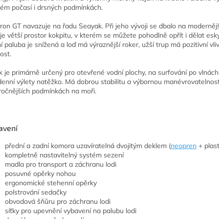
ém počasí i drsných podmínkách.
ron GT navazuje na řadu Seayak. Při jeho vývoji se dbalo na modernějš
 je větší prostor kokpitu, v kterém se můžete pohodlně opřít i dělat es
í paluba je snížená a loď má výraznější roker, užší trup má pozitivní vli
ost.
k je primárně určený pro otevřené vodní plochy, na surfování po vlnách
denní výlety natěžko. Má dobrou stabilitu a výbornou manévrovatelno
ročnějších podmínkách na moři.
avení
přední a zadní komora uzavíratelná dvojitým deklem (
neopren
+ plast
kompletně nastavitelný systém sezení
madla pro transport a záchranu lodi
posuvné opěrky nohou
ergonomické stehenní opěrky
polstrování sedačky
obvodová šňůru pro záchranu lodi
síťky pro upevnění vybavení na palubu lodi