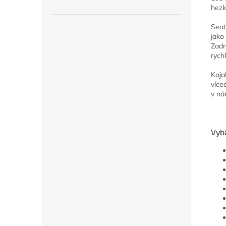
hezk
Seat
jako
Zadn
rychl
Kaja
více
v ná
Vyb