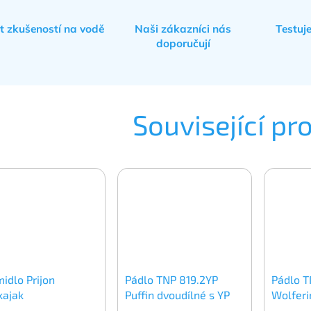
et zkušeností na vodě
Naši zákazníci nás
Testuj
doporučují
Související pr
idlo Prijon
Pádlo TNP 819.2YP
Pádlo T
kajak
Puffin dvoudílné s YP
Wolferi
spojkou
YP spoj