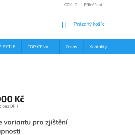
CZK
Přihlášení
NÁKUPNÍ
Prázdný košík
KOŠÍK
 PYTLE
TOP CENA
O nás
Kontakty
900 Kč
č bez DPH
e variantu