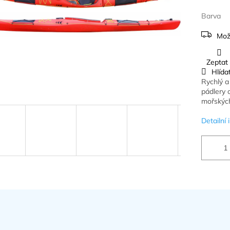
Barva
Mož
Zeptat
Hlída
Rychlý a
pádlery 
mořských
Detailní