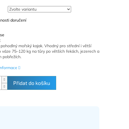
nosti doručení
 se
t
 pohodlný mořský kajak. Vhodný pro střední i větší
o váze 75–120 kg na tůry po větších řekách, jezerech a
 pobřežích.
 informace
Přidat do košíku