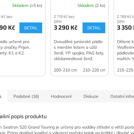
Skladem
(>3 ks)
Skladem
(2 ks)
 Kč bez
2 719 Kč bez
2 769 Kč 
DPH
DPH
90 Kč
3 290 Kč
3 350
DETAIL
DETAIL
idlo určené pro
Dvoudílné juniorské pádlo
Dělené k
ky značky Prijon.
s menším listem a užší
Wolferin
anty: K1 a K2.
žerdí. YP spojka, PAG listy,
pádlován
sklolaminátová žerď.
mořích. 
listy, sk
200-210 cm
210-220 cm
215-225
s
Podobné (16)
Hodnocení
Diskuze
Ostatní inf
ailní popis produktu
on Seatron 520 Grand Touring je určený pro vodáky střední a větší post
kg). Prijon dodává kvalitní a výkonný mořský kajak na krátké i dlouhé vý