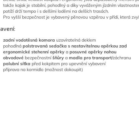
takže kajak je stabilní, pohodlný a díky vyváženým jízdním vlastnost
potíží drží tempo i s delšími loděmi na delších trasách.
Pro vyšší bezpečnost je vybavený pěnovou vzpěrou v přídi, která zvyš
avení:
zadní vodotěsná komora
uzavíratelná deklem
pohodlná
polstrovaná sedačka s nastavitelnou opěrkou zad
ergonomické stehenní opěrky
a
posuvné opěrky nohou
obvodové
bezpečnostní
šňůry
a
madla pro transport
/záchranu
palubní síťka
před kokpitem pro
upevnění vybavení
příprava na kormidlo (možnost dokoupit)