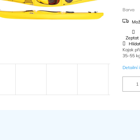
Barva
Mož
Zeptat
Hlída
Kajak př
35–55 kg
Detailní