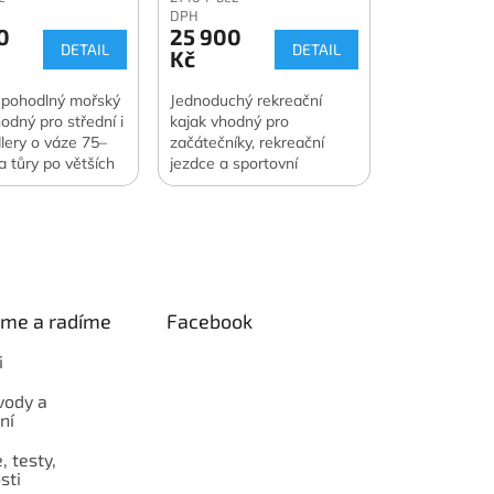
DPH
0
25 900
DETAIL
DETAIL
Kč
 pohodlný mořský
Jednoduchý rekreační
odný pro střední i
kajak vhodný pro
dlery o váze 75–
začátečníky, rekreační
a tůry po větších
jezdce a sportovní
jezerech a
pádlování. Pro váhu jezdce
 pobřežích.
70–110 kg.
eme a radíme
Facebook
i
vody a
ní
 testy,
sti