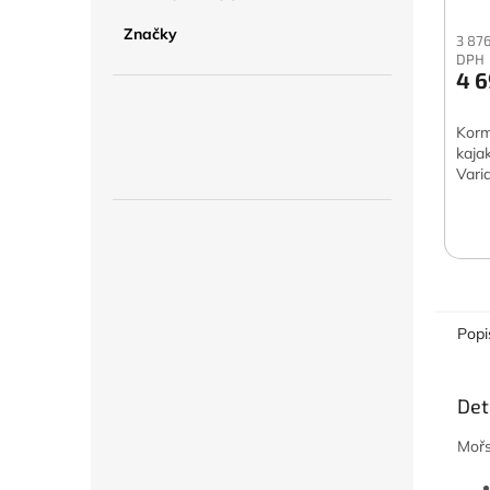
Značky
3 876
DPH
4 6
Korm
kaja
Vari
Popi
Det
Mořs