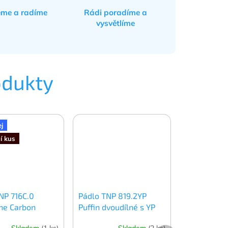
eme a radíme
Rádi poradíme a
vysvětlíme
odukty
j
í kus
NP 716C.0
Pádlo TNP 819.2YP
ne Carbon
Puffin dvoudílné s YP
spojkou
Skladem
(1 ks)
Skladem
(2 ks)