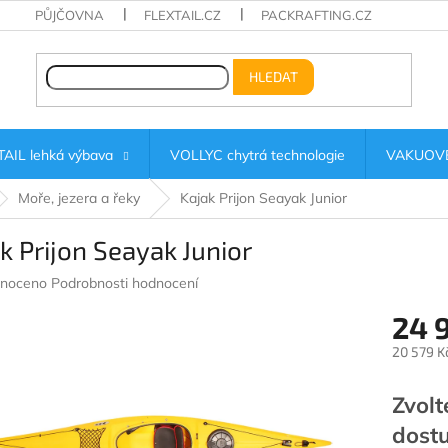
PŮJČOVNA
FLEXTAIL.CZ
PACKRAFTING.CZ
HLEDAT
AIL lehká výbava
VOLLYC chytrá technologie
VAKUOVÉ
Moře, jezera a řeky
Kajak Prijon Seayak Junior
k Prijon Seayak Junior
né
noceno
Podrobnosti hodnocení
ení
24 
u
20 579 K
Měrná
cena:
Zvolt
ek.