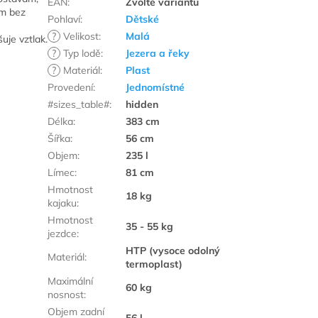
EAN
:
Zvolte variantu
em bez
Pohlaví
:
Dětské
?
Velikost
:
Malá
uje vztlak.
?
Typ lodě
:
Jezera a řeky
?
Materiál
:
Plast
Provedení
:
Jednomístné
#sizes_table#
:
hidden
Délka
:
383 cm
Šířka
:
56 cm
Objem
:
235 l
Límec
:
81 cm
Hmotnost
18 kg
kajaku
:
Hmotnost
35 - 55 kg
jezdce
:
HTP (vysoce odolný
Materiál
:
termoplast)
Maximální
60 kg
nosnost
:
Objem zadní
56 l