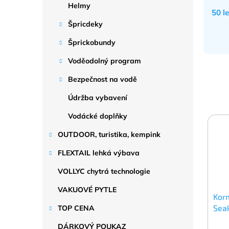
Helmy
50 l
Špricdeky
Šprickobundy
Voděodolný program
Bezpečnost na vodě
Údržba vybavení
Vodácké doplňky
OUTDOOR, turistika, kempink
FLEXTAIL lehká výbava
VOLLYC chytrá technologie
VAKUOVÉ PYTLE
Korm
Sea
TOP CENA
DÁRKOVÝ POUKAZ