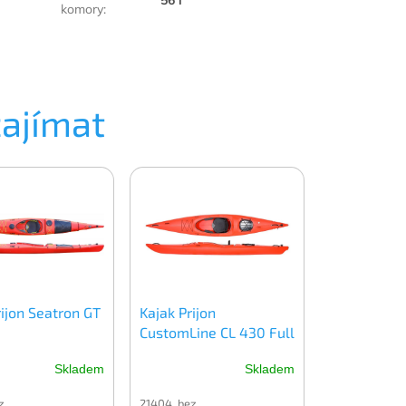
komory
:
zajímat
rijon Seatron GT
Kajak Prijon
CustomLine CL 430 Full
Skladem
Skladem
z
21404 bez