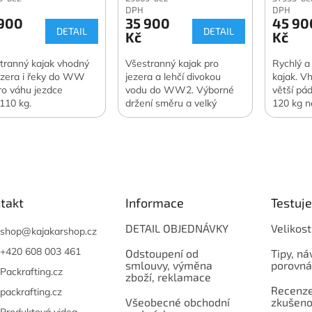
DPH
DPH
 900
35 900
45 90
DETAIL
DETAIL
Kč
Kč
tranný kajak vhodný
Všestranný kajak pro
Rychlý a
ezera i řeky do WW
jezera a lehčí divokou
kajak. Vh
ro váhu jezdce
vodu do WW2. Výborné
větší pá
 110 kg.
držení směru a velký
120 kg n
prostor pro bagáž. Pro
řekách, 
váhu jezdce 70–115 kg.
mořských
takt
Informace
Testuj
DETAIL OBJEDNÁVKY
Velikost
shop
@
kajakarshop.cz
+420 608 003 461
Odstoupení od
Tipy, ná
smlouvy, výměna
porovná
Packrafting.cz
zboží, reklamace
Recenze,
packrafting.cz
Všeobecné obchodní
zkušeno