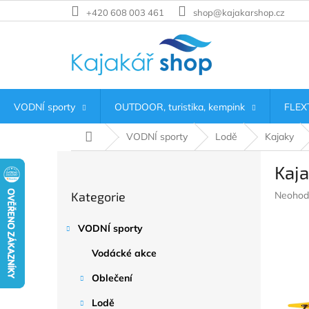
Přejít
+420 608 003 461
shop@kajakarshop.cz
na
obsah
VODNÍ sporty
OUTDOOR, turistika, kempink
FLEXT
Domů
VODNÍ sporty
Lodě
Kajaky
P
Kaja
o
Přeskočit
s
Průměr
Kategorie
Neohod
kategorie
t
hodnoc
r
produkt
VODNÍ sporty
a
je
n
0,0
Vodácké akce
z
n
5
í
Oblečení
hvězdič
p
Lodě