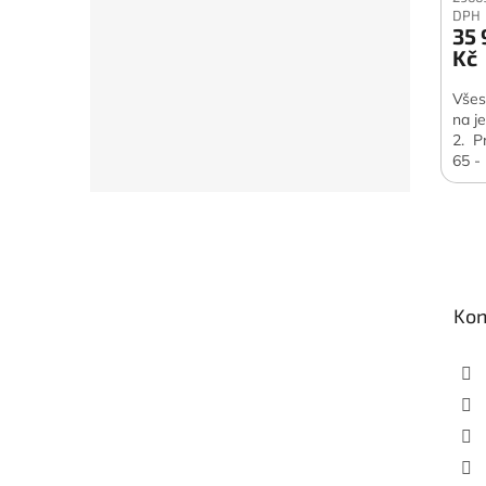
DPH
35
Kč
Všes
na j
2. P
65 -
Z
á
p
a
t
Kon
í