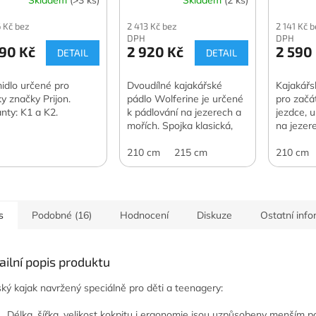
 Kč bez
2 413 Kč bez
2 141 Kč 
DPH
DPH
90 Kč
2 920 Kč
2 590
DETAIL
DETAIL
idlo určené pro
Dvoudílné kajakářské
Kajakářs
ky značky Prijon.
pádlo Wolferine je určené
pro začát
anty: K1 a K2.
k pádlování na jezerech a
jezdce, 
mořích. Spojka klasická,
na jezer
PAG listy, sklolaminátová
listy, sk
žerď.
210 cm
215 cm
210 cm
s
Podobné (16)
Hodnocení
Diskuze
Ostatní inf
ailní popis produktu
ký kajak navržený speciálně pro děti a teenagery:
Délka, šířka, velikost kokpitu i ergonomie jsou uzpůsobeny menším 