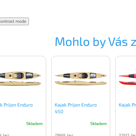
contrast mode
Mohlo by Vás 
k Prijon Enduro
Kajak Prijon Enduro
Kajak P
450
Skladem
Skladem
9 bez
29669 bez
37933 be