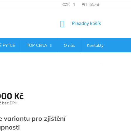
CZK
Přihlášení
NÁKUPNÍ
Prázdný košík
KOŠÍK
 PYTLE
TOP CENA
O nás
Kontakty
900 Kč
č bez DPH
e variantu