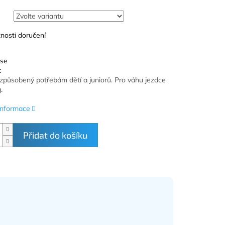
nosti doručení
 se
t
izpůsobený potřebám dětí a juniorů. Pro váhu jezdce
.
 informace
Přidat do košíku