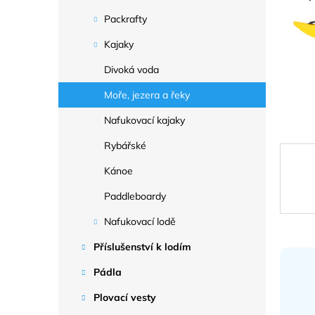
a
n
Packrafty
e
Kajaky
l
Divoká voda
Moře, jezera a řeky
Nafukovací kajaky
Rybářské
Kánoe
Paddleboardy
Nafukovací lodě
Příslušenství k lodím
Pádla
Plovací vesty