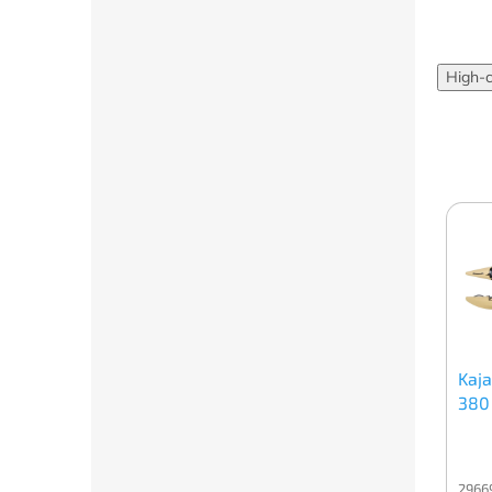
High-
Kaja
380
2966