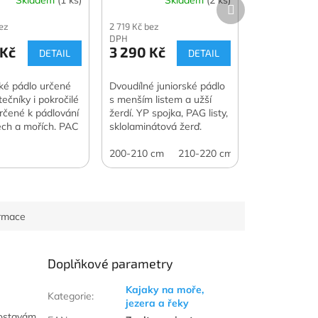
Další
produkt
bez
2 719 Kč bez
DPH
 Kč
3 290 Kč
DETAIL
DETAIL
ké pádlo určené
Dvoudílné juniorské pádlo
ečníky i pokročilé
s menším listem a užší
určené k pádlování
žerdí. YP spojka, PAG listy,
ech a mořích. PAC
sklolaminátová žerď.
lolaminátová žerď.
200-210 cm
210-220 cm
ormace
Doplňkové parametry
Kajaky na moře,
Kategorie
:
jezera a řeky
postavám,