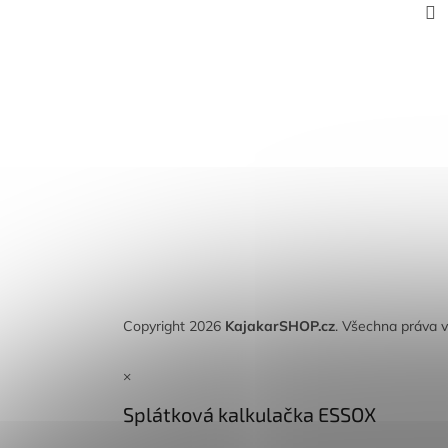
Copyright 2026
KajakarSHOP.cz
. Všechna práva 
×
Splátková kalkulačka ESSOX