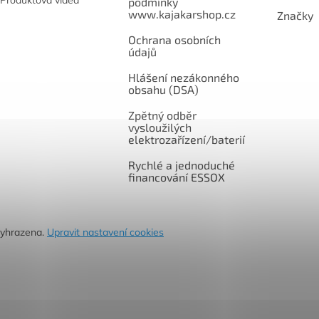
Produktová videa
podmínky
www.kajakarshop.cz
Značky
Ochrana osobních
údajů
Hlášení nezákonného
obsahu (DSA)
Zpětný odběr
vysloužilých
elektrozařízení/baterií
Rychlé a jednoduché
financování ESSOX
vyhrazena.
Upravit nastavení cookies