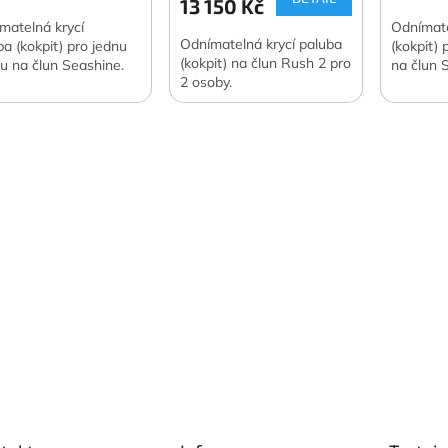
13 150 Kč
matelná krycí
Odnímate
Odnímatelná krycí paluba
ba (kokpit) pro jednu
(kokpit)
(kokpit) na člun Rush 2 pro
u na člun Seashine.
na člun 
2 osoby.