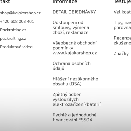
takt
Informace
Testuj
DETAIL OBJEDNÁVKY
Velikost
shop
@
kajakarshop.cz
+420 608 003 461
Odstoupení od
Tipy, ná
smlouvy, výměna
porovná
Packrafting.cz
zboží, reklamace
Recenze,
packrafting.cz
Všeobecné obchodní
zkušeno
Produktová videa
podmínky
www.kajakarshop.cz
Značky
Ochrana osobních
údajů
Hlášení nezákonného
obsahu (DSA)
Zpětný odběr
vysloužilých
elektrozařízení/baterií
Rychlé a jednoduché
financování ESSOX