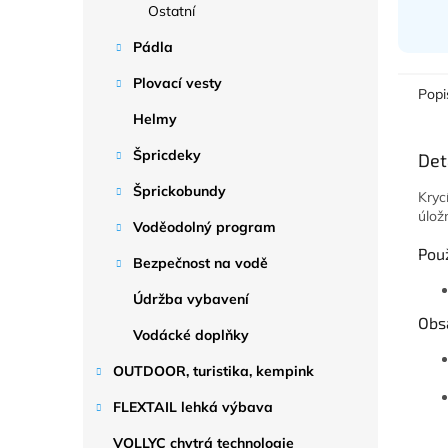
Ostatní
Pádla
Plovací vesty
Popi
Helmy
Špricdeky
Det
Šprickobundy
Kryc
úložn
Voděodolný program
Použ
Bezpečnost na vodě
Údržba vybavení
Obs
Vodácké doplňky
OUTDOOR, turistika, kempink
FLEXTAIL lehká výbava
VOLLYC chytrá technologie