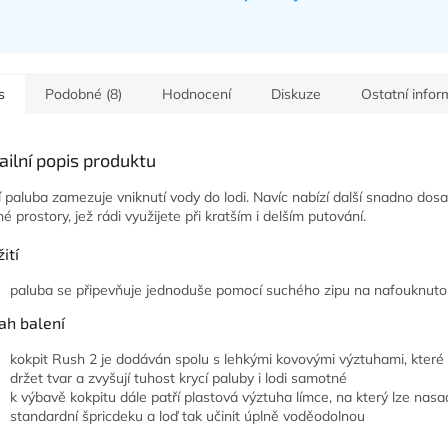
s
Podobné (8)
Hodnocení
Diskuze
Ostatní info
ailní popis produktu
í paluba zamezuje vniknutí vody do lodi. Navíc nabízí další snadno dosa
é prostory, jež rádi využijete při kratším i delším putování.
ití
paluba se připevňuje jednoduše pomocí suchého zipu na nafouknut
ah balení
kokpit Rush 2 je dodáván spolu s lehkými kovovými výztuhami, které
držet tvar a zvyšují tuhost krycí paluby i lodi samotné
k výbavě kokpitu dále patří plastová výztuha límce, na který lze nasa
standardní špricdeku a loď tak učinit úplně voděodolnou