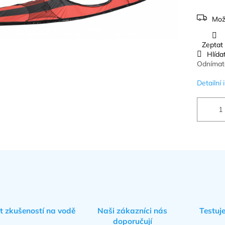
Mož
Zeptat
Hlída
Odnímate
Detailní
et zkušeností na vodě
Naši zákazníci nás
Testuj
doporučují