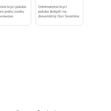
lná krycí paluba
Odnímatelná krycí
 pro jednu osobu
paluba (kokpit) na
Seawave.
dvoumístný člun Seashine.