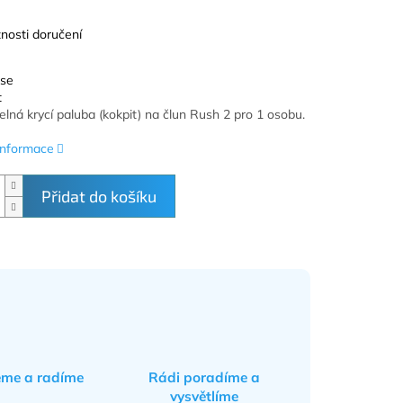
nosti doručení
 se
t
lná krycí paluba (kokpit) na člun Rush 2 pro 1 osobu.
 informace
Přidat do košíku
eme a radíme
Rádi poradíme a
vysvětlíme