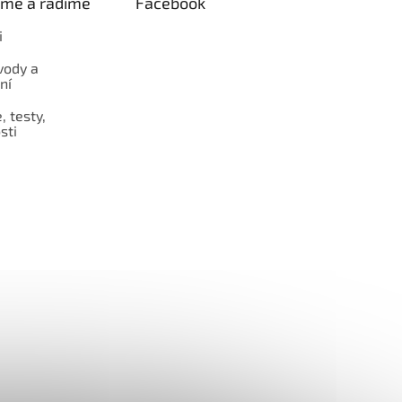
eme a radíme
Facebook
i
vody a
ní
 testy,
sti