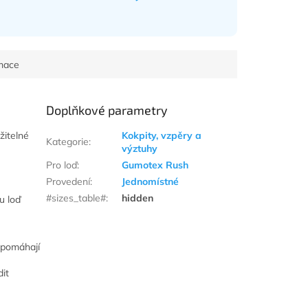
rmace
Doplňkové parametry
žitelné
Kokpity, vzpěry a
Kategorie
:
výztuhy
Pro loď
:
Gumotex Rush
Provedení
:
Jednomístné
#sizes_table#
:
hidden
ou loď
 pomáhají
dit