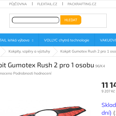
PŮJČOVNA
FLEXTAIL.CZ
PACKRAFTING.CZ
HLEDAT
AIL lehká výbava
VOLLYC chytrá technologie
VAKUOVÉ
Kokpity, vzpěry a výztuhy
Kokpit Gumotex Rush 2 pro 1 os
pit Gumotex Rush 2 pro 1 osobu
96/K4
né
noceno
Podrobnosti hodnocení
ení
11 1
u
9 207 Kč
Měrná
cena:
Sklad
ek.
dní)
(