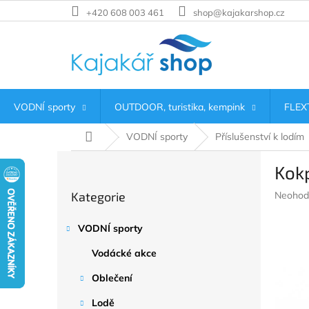
Přejít
+420 608 003 461
shop@kajakarshop.cz
na
obsah
VODNÍ sporty
OUTDOOR, turistika, kempink
FLEXT
Domů
VODNÍ sporty
Příslušenství k lodím
P
Kok
o
Přeskočit
s
Průměr
Kategorie
Neohod
kategorie
t
hodnoc
r
produkt
VODNÍ sporty
a
je
n
0,0
Vodácké akce
z
n
5
í
Oblečení
hvězdič
p
Lodě