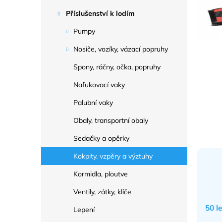
a
n
Příslušenství k lodím
e
Pumpy
l
Nosiče, vozíky, vázací popruhy
Spony, ráčny, očka, popruhy
Nafukovací vaky
Palubní vaky
Obaly, transportní obaly
Sedačky a opěrky
Kokpity, vzpěry a výztuhy
Kormidla, ploutve
Ventily, zátky, klíče
50 l
Lepení