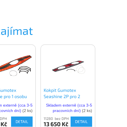
zajímat
Gumotex
Kokpit Gumotex
 pro 1 osobu
Seashine 2P pro 2
osoby
 externě (cca 3-5
Skladem externě (cca 3-5
covních dní)
(2 ks)
pracovních dní)
(2 ks)
 DPH
11280 bez DPH
DETAIL
DETAIL
 Kč
13 650 Kč