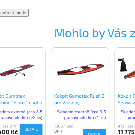
contrast mode
Mohlo by Vás 
pit Gumotex
Kokpit Gumotex Rush 2
Kokpit 
hine 1P pro 1 osobu
pro 2 osoby
Seawave
adem externě (cca 3-5
Skladem externě (cca 3-5
Skladem
pracovních dní)
(>3 ks)
pracovních dní)
(1 ks)
pra
4 bez DPH
10867 bez
9731 bez
DETAIL
400 Kč
11 775
DPH
DETAIL