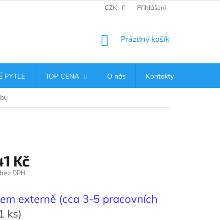
CZK
Přihlášení
NÁKUPNÍ
Prázdný košík
KOŠÍK
 PYTLE
TOP CENA
O nás
Kontakty
obu
41 Kč
 bez DPH
em externě (cca 3-5 pracovních
1 ks)