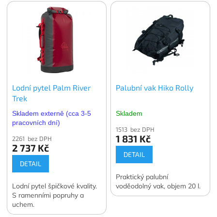
Lodní pytel Palm River
Palubní vak Hiko Rolly
Trek
Skladem externě (cca 3-5
Skladem
pracovních dní)
1513 bez DPH
1 831 Kč
2261 bez DPH
2 737 Kč
DETAIL
DETAIL
Praktický palubní
Lodní pytel špičkové kvality.
voděodolný vak, objem 20 l.
S ramenními popruhy a
uchem.