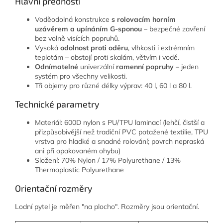
Hlavní přednosti
Voděodolná konstrukce
s rolovacím horním
uzávěrem
a upínáním G-sponou
– bezpečné zavření
bez volně visících popruhů.
Vysoká
odolnost proti oděru
, vlhkosti i extrémním
teplotám – obstojí proti skalám, větvím i vodě.
Odnímatelné
univerzální
ramenní popruhy
– jeden
systém pro všechny velikosti.
Tři objemy pro různé délky výprav: 40 l, 60 l a 80 l.
Technické parametry
Materiál: 600D nylon s PU/TPU laminací (lehčí, čistší a
přizpůsobivější než tradiční PVC potažené textilie, TPU
vrstva pro hladké a snadné rolování; povrch nepraská
ani při opakovaném ohybu)
Složení: 70% Nylon / 17% Polyurethane / 13%
Thermoplastic Polyurethane
Orientační rozměry
Lodní pytel je měřen "na plocho". Rozměry jsou orientační.