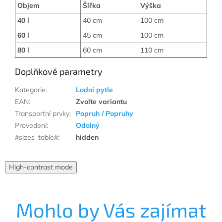
Objem
Šířka
Výška
40 l
40 cm
100 cm
60 l
45 cm
100 cm
80 l
60 cm
110 cm
Doplňkové parametry
Kategorie
:
Lodní pytle
EAN
:
Zvolte variantu
Transportní prvky
:
Popruh / Popruhy
Provedení
:
Odolný
#sizes_table#
:
hidden
High-contrast mode
Mohlo by Vás zajímat