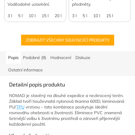
Voděodolné uzavírání.
předměty.
3 l
5 l
10 l
15 l
20 l
3 l
5 l
10 l
15 l
ZOBRAZIT VŠECHNY SOUVISEJÍCÍ PRODUKTY
Popis
Podobné (9)
Hodnocení
Diskuze
Ostatní informace
Detailní popis produktu
NOMAD je stavěný na dlouhé expedice a nezkrocený terén.
Základ tvoří houževnatá nylonová tkanina 600D, laminovaná
PU/
TPU
vrstvou – tato kombinace poskytuje ideální
rovnováhu ohebnosti a životnosti. Eliminace PVC znamená
šetrnější volbu k životnímu prostředí a zároveň příjemnější
každodenní použití.