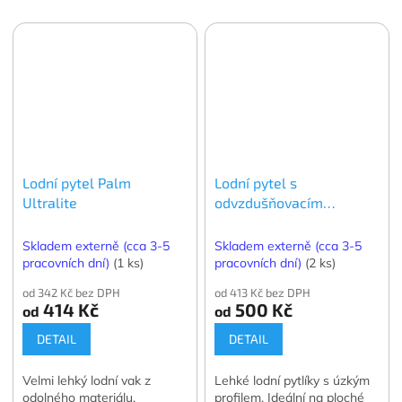
Lodní pytel Palm
Lodní pytel s
Ultralite
odvzdušňovacím
ventilem Palm Aero
Skladem externě (cca 3-5
Skladem externě (cca 3-5
pracovních dní)
(1 ks)
pracovních dní)
(2 ks)
od 342 Kč bez DPH
od 413 Kč bez DPH
414 Kč
500 Kč
od
od
DETAIL
DETAIL
Velmi lehký lodní vak z
Lehké lodní pytlíky s úzkým
odolného materiálu.
profilem. Ideální na ploché