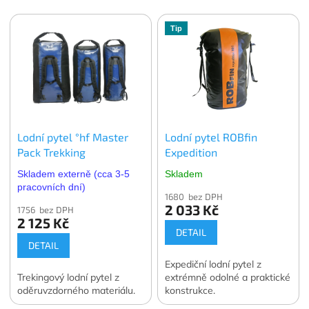
Tip
Lodní pytel °hf Master
Lodní pytel ROBfin
Pack Trekking
Expedition
Skladem externě (cca 3-5
Skladem
pracovních dní)
1680 bez DPH
2 033 Kč
1756 bez DPH
2 125 Kč
DETAIL
DETAIL
Expediční lodní pytel z
Trekingový lodní pytel z
extrémně odolné a praktické
oděruvzdorného materiálu.
konstrukce.