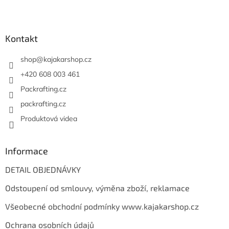
Z
á
p
a
Kontakt
t
í
shop
@
kajakarshop.cz
+420 608 003 461
Packrafting.cz
packrafting.cz
Produktová videa
Informace
DETAIL OBJEDNÁVKY
Odstoupení od smlouvy, výměna zboží, reklamace
Všeobecné obchodní podmínky www.kajakarshop.cz
Ochrana osobních údajů