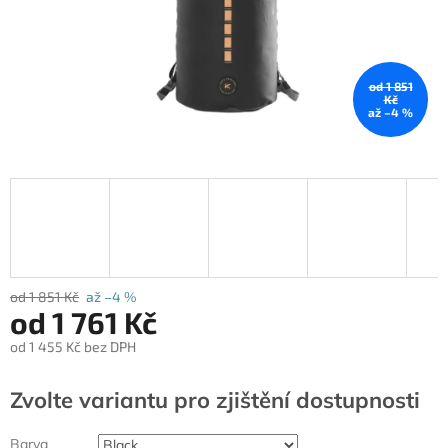
od 1 851
Kč
až –4 %
od 1 851 Kč
až –4 %
od
1 761 Kč
od
1 455 Kč
bez DPH
Měrná
cena:
Zvolte variantu
Barva