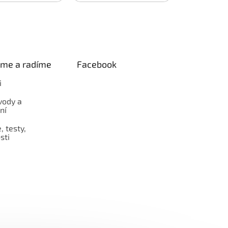
eme a radíme
Facebook
i
vody a
ní
 testy,
sti