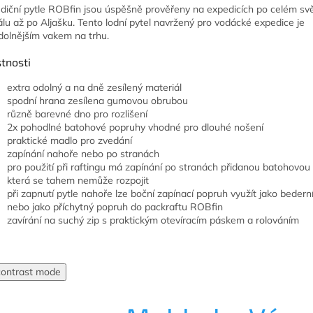
diční pytle ROBfin jsou úspěšně prověřeny na expedicích po celém sv
lu až po Aljašku. Tento lodní pytel navržený pro vodácké expedice je
dolnějším vakem na trhu.
tnosti
extra odolný a na dně zesílený materiál
spodní hrana zesílena gumovou obrubou
různě barevné dno pro rozlišení
2x pohodlné batohové popruhy vhodné pro dlouhé nošení
praktické madlo pro zvedání
zapínání nahoře nebo po stranách
pro použití při raftingu má zapínání po stranách přidanou batohovou
která se tahem nemůže rozpojit
při zapnutí pytle nahoře lze boční zapínací popruh využít jako bedern
nebo jako příchytný popruh do packraftu ROBfin
zavírání na suchý zip s praktickým otevíracím páskem a rolováním
contrast mode