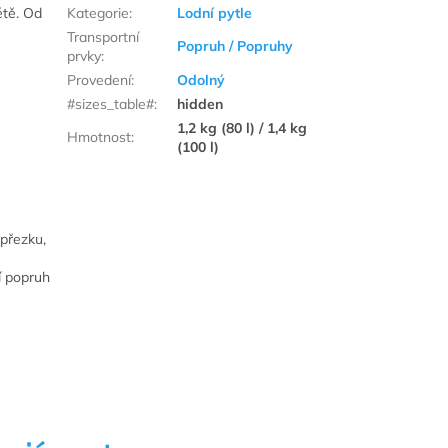
ětě. Od
Kategorie
:
Lodní pytle
Transportní
Popruh / Popruhy
prvky
:
Provedení
:
Odolný
#sizes_table#
:
hidden
1,2 kg (80 l) / 1,4 kg
Hmotnost
:
(100 l)
 přezku,
í popruh