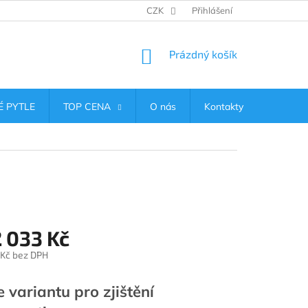
CZK
Přihlášení
NÁKUPNÍ
Prázdný košík
KOŠÍK
 PYTLE
TOP CENA
O nás
Kontakty
 033 Kč
 Kč
bez DPH
e variantu