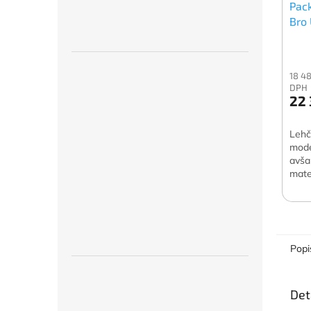
Pack
Bro 
18 4
DPH
22 
Lehč
mode
avša
mate
zvět
úlož
celk
kg. S
Popi
Det