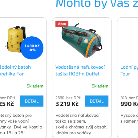
Mohlo by Vás 
Akce
1 490 Kč
-4%
ěodolný batoh
Vodotěsná nafukovací
Lodní p
urehike Far
taška ROBfin Duffel
Tour
ntain
bag
Skladem
Skladem
 bez DPH
2660 bez DPH
818 bez 
DETAIL
DETAIL
25 Kč
3 219 Kč
990 K
těsný batoh pro
Vodotěsná nafukovací
Vysoce o
hny vaše vodní
taška se zipem,
s ramenn
vánky. Dvě velikosti o
skvěle chránící svůj obsah,
u 18 l a 25 l.
ideální pro vodáky.