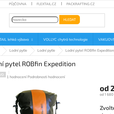
PŮJČOVNA
FLEXTAIL.CZ
PACKRAFTING.CZ
HLEDAT
AIL lehká výbava
VOLLYC chytrá technologie
VAKUOVÉ
Lodní pytle
Lodní pytle
Lodní pytel ROBfin Expedition
í pytel ROBfin Expedition
VO
Průměrné
1 hodnocení
Podrobnosti hodnocení
hodnocení
od
2
produktu
je
od
1 680
5,0
z
Měrná
5
cena:
Zvolt
hvězdiček.