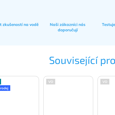
et zkušeností na vodě
Naši zákazníci nás
Testuj
doporučují
Související pr
VO
VO
rodej