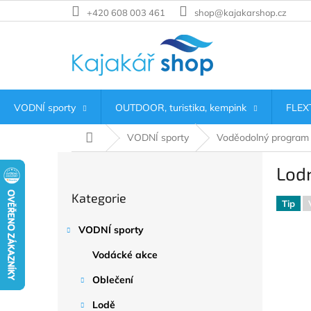
Přejít
+420 608 003 461
shop@kajakarshop.cz
na
obsah
VODNÍ sporty
OUTDOOR, turistika, kempink
FLEXT
Domů
VODNÍ sporty
Voděodolný program
P
Lodn
o
Přeskočit
s
Kategorie
kategorie
t
Tip
r
VODNÍ sporty
a
n
Vodácké akce
n
í
Oblečení
p
Lodě