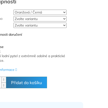
na
nosti doručení
 se
t
í lodní pytel z extrémně odolné a praktické
ce.
 informace
Přidat do košíku