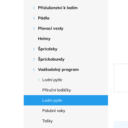
a
n
Příslušenství k lodím
e
Pádla
l
Plovací vesty
Helmy
Špricdeky
Šprickobundy
Voděodolný program
Lodní pytle
Příruční loďáčky
Lodní pytle
Palubní vaky
Tašky