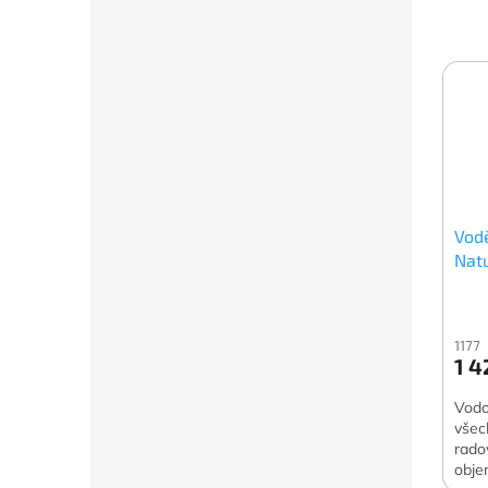
Vod
Nat
Mou
1177
1 4
Vodo
všec
rado
objem