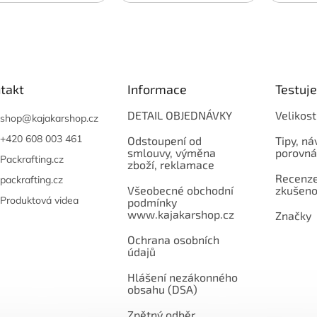
paddleboardy i motorkáře.
Objem 60 l.
takt
Informace
Testuj
DETAIL OBJEDNÁVKY
Velikost
shop
@
kajakarshop.cz
+420 608 003 461
Odstoupení od
Tipy, ná
smlouvy, výměna
porovná
Packrafting.cz
zboží, reklamace
Recenze,
packrafting.cz
Všeobecné obchodní
zkušeno
Produktová videa
podmínky
www.kajakarshop.cz
Značky
Ochrana osobních
údajů
Hlášení nezákonného
obsahu (DSA)
Zpětný odběr