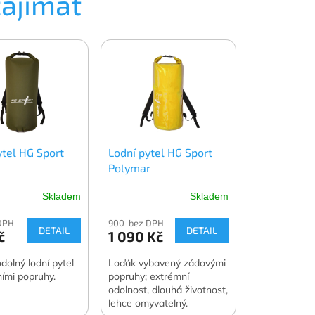
zajímat
ytel HG Sport
Lodní pytel HG Sport
Polymar
Skladem
Skladem
DPH
900 bez DPH
DETAIL
DETAIL
č
1 090 Kč
dolný lodní pytel
Loďák vybavený zádovými
ími popruhy.
popruhy; extrémní
odolnost, dlouhá životnost,
lehce omyvatelný.