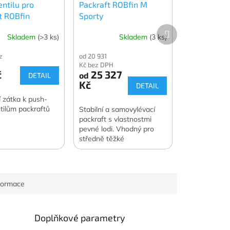
entilu pro
Packraft ROBfin M
t ROBfin
Sporty
Další
Skladem
(>3 ks)
Skladem
(3 ks)
produkt
z
od 20 931
Kč bez DPH
č
25 327
od
DETAIL
Kč
DETAIL
 zátka k push-
tilům packraftů
Stabilní a samovylévací
packraft s vlastnostmi
pevné lodi. Vhodný pro
středně těžké
vodáky. Doporučené
zatížení 40 - 100 kg.
Limitovaná edice v
barevných...
nformace
Doplňkové parametry