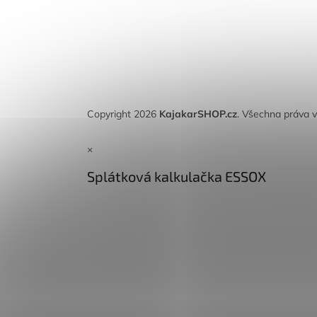
Copyright 2026
KajakarSHOP.cz
. Všechna práva 
×
Splátková kalkulačka ESSOX