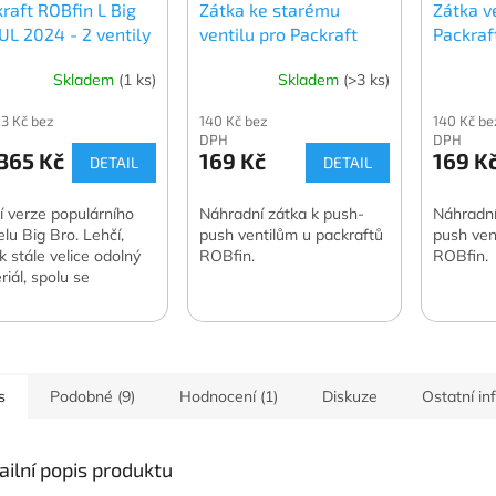
raft ROBfin L Big
Zátka ke starému
Zátka v
UL 2024 - 2 ventily
ventilu pro Packraft
Packraf
ROBfin
Skladem
(1 ks)
Skladem
(>3 ks)
83 Kč bez
140 Kč bez
140 Kč be
DPH
DPH
365 Kč
169 Kč
169 K
DETAIL
DETAIL
í verze populárního
Náhradní zátka k push-
Náhradní
lu Big Bro. Lehčí,
push ventilům u packraftů
push ven
k stále velice odolný
ROBfin.
ROBfin.
riál, spolu se
šeným vnitřním
ným prostorem snížil
ovou hmotnost na 5,9
balený...
s
Podobné (9)
Hodnocení (1)
Diskuze
Ostatní i
ailní popis produktu