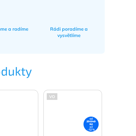
eme a radíme
Rádi poradíme a
vysvětlíme
odukty
VO
od
29 040
Kč
až
–12 %