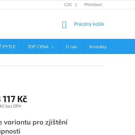
CZK
Přihlášení
NÁKUPNÍ
Prázdný košík
KOŠÍK
 PYTLE
TOP CENA
O nás
Kontakty
 117 Kč
 Kč
bez DPH
e variantu