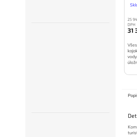
Skl
25 9
DPH
31 
Všes
kajak
vody
úlož
jezd
Popi
Det
Kom
turi