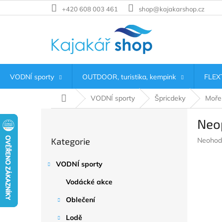
Přejít
+420 608 003 461
shop@kajakarshop.cz
na
obsah
VODNÍ sporty
OUTDOOR, turistika, kempink
FLEXT
Domů
VODNÍ sporty
Špricdeky
Moře 
P
Neo
o
Přeskočit
s
Průměr
Kategorie
Neohod
kategorie
t
hodnoc
r
produkt
VODNÍ sporty
a
je
n
0,0
Vodácké akce
z
n
5
í
Oblečení
hvězdič
p
Lodě