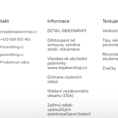
takt
Informace
Testuj
DETAIL OBJEDNÁVKY
Velikost
shop
@
kajakarshop.cz
+420 608 003 461
Odstoupení od
Tipy, ná
smlouvy, výměna
porovná
Packrafting.cz
zboží, reklamace
Recenze,
packrafting.cz
Všeobecné obchodní
zkušeno
Produktová videa
podmínky
www.kajakarshop.cz
Značky
Ochrana osobních
údajů
Hlášení nezákonného
obsahu (DSA)
Zpětný odběr
vysloužilých
elektrozařízení/baterií