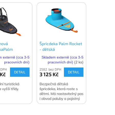
nová
Špricdeka Palm Rocket
ekaPalm
- dětská
e Combi
 externě (cca 3-5
Skladem externě (cca 3-5
pracovních dní)
pracovních dní)
(2 ks)
 DPH
2582 bez DPH
DETAIL
DETAIL
 Kč
3 125 Kč
ní turistická
Bezpečná dětská
 vyšší třídy.
špricdeka, která roste s
dětmi. Má nastavitelný pas
i obvod paluby a pojistný
popruh pro snadné
uvolnění.