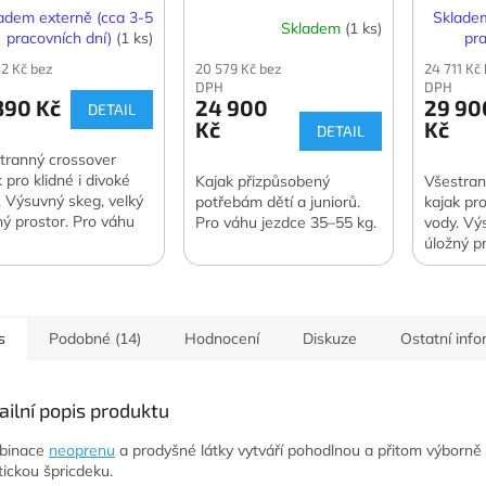
adem externě (cca 3-5
Skladem
Skladem
(1 ks)
pracovních dní)
(1 ks)
pra
42 Kč bez
20 579 Kč bez
24 711 Kč
DPH
DPH
390 Kč
24 900
29 90
DETAIL
Kč
Kč
DETAIL
tranný crossover
 pro klidné i divoké
Kajak přizpůsobený
Všestran
. Výsuvný skeg, velký
potřebám dětí a juniorů.
kajak pro
ný prostor. Pro váhu
Pro váhu jezdce 35–55 kg.
vody. Vý
ce 41–91 kg.
úložný p
jezdce 6
s
Podobné (14)
Hodnocení
Diskuze
Ostatní inf
ailní popis produktu
binace
neoprenu
a prodyšné látky vytváří pohodlnou a přitom výborně 
stickou špricdeku.