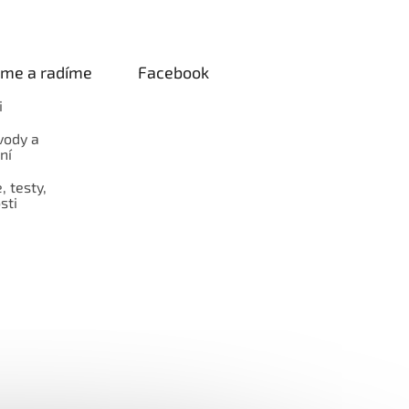
eme a radíme
Facebook
i
vody a
ní
 testy,
sti