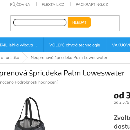
PŮJČOVNA
FLEXTAIL.CZ
PACKRAFTING.CZ
HLEDAT
AIL lehká výbava
VOLLYC chytrá technologie
VAKUOVÉ
a turistika
Neoprenová špricdeka Palm Loweswater
prenová špricdeka Palm Loweswater
né
noceno
Podrobnosti hodnocení
ení
od
3
u
od
2 576
Měrná
cena:
Zvolt
ek.