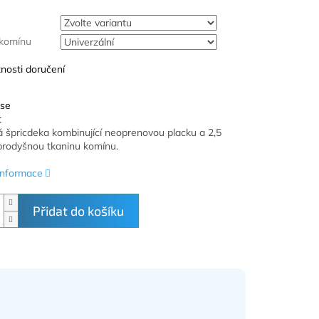
 komínu
nosti doručení
 se
t
ká špricdeka kombinující neoprenovou placku a 2,5
prodyšnou tkaninu komínu.
 informace
Přidat do košíku