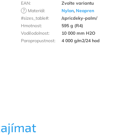
EAN
:
Zvolte variantu
?
Materiál
:
Nylon
,
Neopren
#sizes_table#
:
/spricdeky-palm/
Hmotnost
:
595 g (R4)
Voděodolnost
:
10 000 mm H2O
Paropropustnost
:
4 000 g/m2/24 hod
zajímat