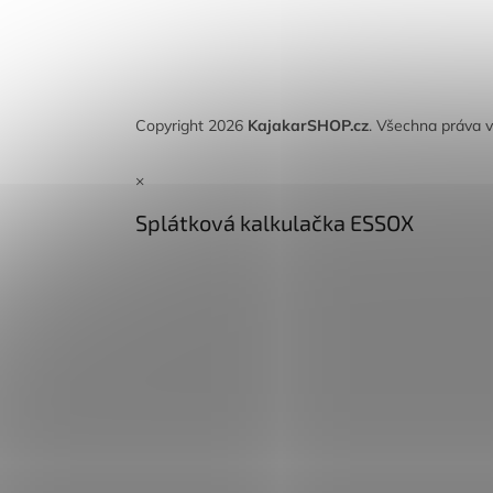
Copyright 2026
KajakarSHOP.cz
. Všechna práva 
×
Splátková kalkulačka ESSOX