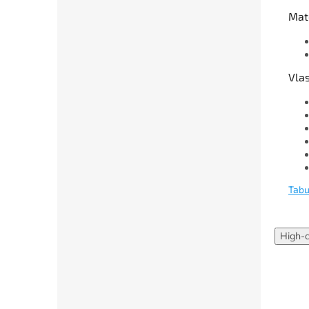
Mat
Vlas
Tabu
High-