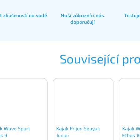
et zkušeností na vodě
Naši zákazníci nás
Testuj
doporučují
Související pr
ak Wave Sport
Kajak Prijon Seayak
Kajak W
os 9
Junior
Ethos 1