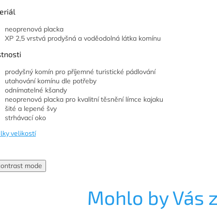
eriál
neoprenová placka
XP 2,5 vrstvá prodyšná a voděodolná látka komínu
tnosti
prodyšný komín pro příjemné turistické pádlování
utahování komínu dle potřeby
odnímatelné kšandy
neoprenová placka pro kvalitní těsnění límce kajaku
šité a lepené švy
strhávací oko
lky velikostí
contrast mode
Mohlo by Vás 