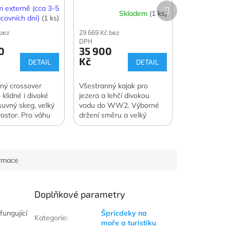
Další
 externě (cca 3-5
Skladem
(1 ks)
produkt
covních dní)
(1 ks)
 bez
29 669 Kč bez
DPH
0
35 900
Kč
DETAIL
DETAIL
ný crossover
Všestranný kajak pro
 klidné i divoké
jezera a lehčí divokou
suvný skeg, velký
vodu do WW2. Výborné
rostor. Pro váhu
držení směru a velký
8–118 kg.
prostor pro bagáž. Pro
váhu jezdce 70–115 kg.
ormace
Doplňkové parametry
fungující
Špricdeky na
Kategorie
:
moře a turistiku