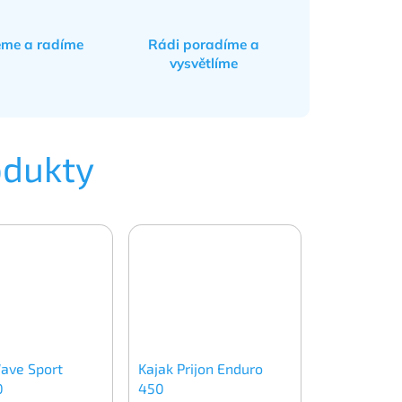
eme a radíme
Rádi poradíme a
vysvětlíme
odukty
ave Sport
Kajak Prijon Enduro
0
450