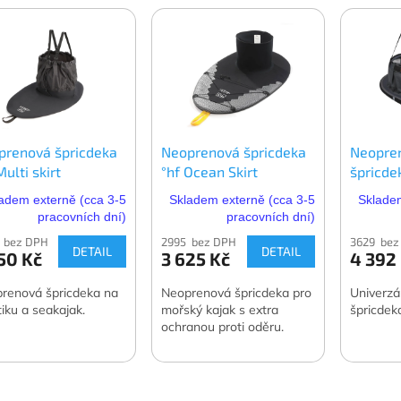
prenová špricdeka
Neoprenová špricdeka
Neopre
Multi skirt
°hf Ocean Skirt
špricd
Roanok
adem externě (cca 3-5
Skladem externě (cca 3-5
Skladem
pracovních dní)
pracovních dní)
 bez DPH
2995 bez DPH
3629 bez
DETAIL
DETAIL
50 Kč
3 625 Kč
4 392
renová špricdeka na
Neoprenová špricdeka pro
Univerzál
tiku a seakajak.
mořský kajak s extra
špricdeka
ochranou proti oděru.