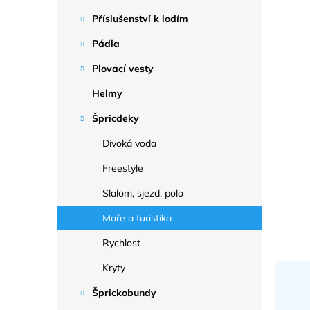
a
n
Příslušenství k lodím
e
Pádla
l
Plovací vesty
Helmy
Špricdeky
Divoká voda
Freestyle
Slalom, sjezd, polo
Moře a turistika
Rychlost
Kryty
Šprickobundy