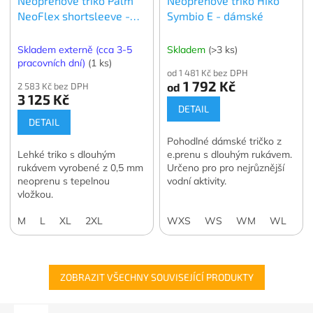
Neoprenové triko Palm
Neoprenové triko Hiko
NeoFlex shortsleeve -
Symbio E - dámské
krátký rukáv
Skladem externě (cca 3-5
Skladem
(>3 ks)
pracovních dní)
(1 ks)
od 1 481 Kč bez DPH
1 792 Kč
2 583 Kč bez DPH
od
3 125 Kč
DETAIL
DETAIL
Pohodlné dámské tričko z
Lehké triko s dlouhým
e.prenu s dlouhým rukávem.
rukávem vyrobené z 0,5 mm
Určeno pro pro nejrůznější
neoprenu s tepelnou
vodní aktivity.
vložkou.
M
L
XL
2XL
WXS
WS
WM
WL
W
ZOBRAZIT VŠECHNY SOUVISEJÍCÍ PRODUKTY