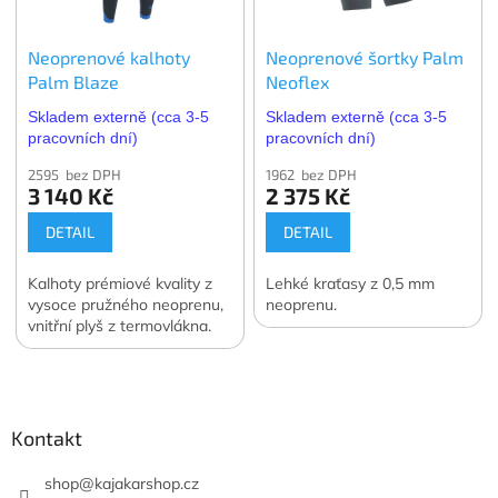
Neoprenové kalhoty
Neoprenové šortky Palm
Palm Blaze
Neoflex
Skladem externě (cca 3-5
Skladem externě (cca 3-5
pracovních dní)
pracovních dní)
2595 bez DPH
1962 bez DPH
3 140 Kč
2 375 Kč
DETAIL
DETAIL
Kalhoty prémiové kvality z
Lehké kraťasy z 0,5 mm
vysoce pružného neoprenu,
neoprenu.
vnitřní plyš z termovlákna.
Z
á
p
a
Kontakt
t
í
shop
@
kajakarshop.cz