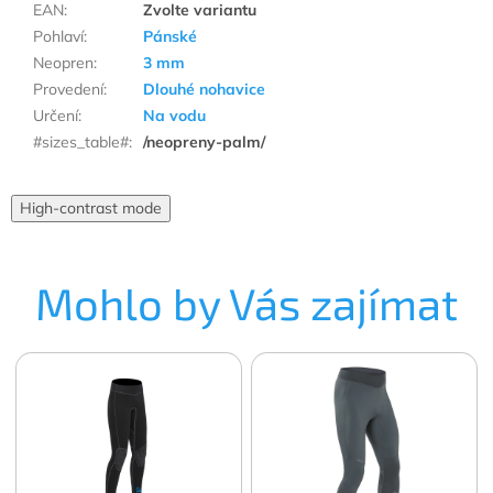
EAN
:
Zvolte variantu
Pohlaví
:
Pánské
Neopren
:
3 mm
Provedení
:
Dlouhé nohavice
Určení
:
Na vodu
#sizes_table#
:
/neopreny-palm/
High-contrast mode
Mohlo by Vás zajímat