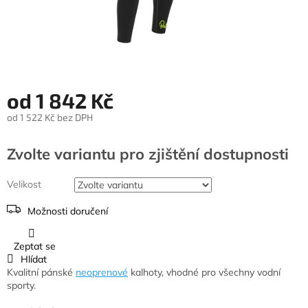
od
1 842 Kč
od
1 522 Kč
bez DPH
Měrná
cena:
Zvolte variantu
Velikost
Možnosti doručení
Zeptat se
Hlídat
Kvalitní pánské
neoprenové
kalhoty, vhodné pro všechny vodní
sporty.