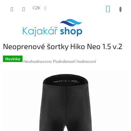
Přejít
NÁKUP
na
CZK
obsah
KOŠÍK
Neoprenové šortky Hiko Neo 1.5 v.2
Novinka
Průměrné
Neohodnoceno
Podrobnosti hodnocení
hodnocení
produktu
je
0,0
z
5
hvězdiček.