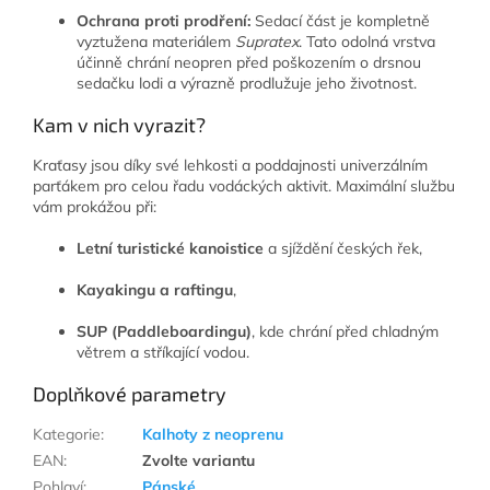
Ochrana proti prodření:
Sedací část je kompletně
vyztužena materiálem
Supratex
. Tato odolná vrstva
účinně chrání neopren před poškozením o drsnou
sedačku lodi a výrazně prodlužuje jeho životnost.
Kam v nich vyrazit?
Kraťasy jsou díky své lehkosti a poddajnosti univerzálním
parťákem pro celou řadu vodáckých aktivit. Maximální službu
vám prokážou při:
Letní turistické kanoistice
a sjíždění českých řek,
Kayakingu
a raftingu
,
SUP (Paddleboardingu)
, kde chrání před chladným
větrem a stříkající vodou.
Doplňkové parametry
Kategorie
:
Kalhoty z neoprenu
EAN
:
Zvolte variantu
Pohlaví
:
Pánské