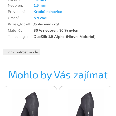
Neopren
:
1,5 mm
Provedení
:
Krátké nohavice
Určení
:
Na vodu
#sizes_table#
:
/obleceni-hiko/
Materiál
:
80 % neopren, 20 % nylon
Technologie
:
DuoSilk 1.5 Alpha (Hlavní Materiál)
High-contrast mode
Mohlo by Vás zajímat