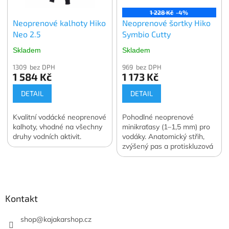
1 228 Kč
-4%
Neoprenové kalhoty Hiko
Neoprenové šortky Hiko
Neo 2.5
Symbio Cutty
Skladem
Skladem
1309 bez DPH
969 bez DPH
1 584 Kč
1 173 Kč
DETAIL
DETAIL
Kvalitní vodácké neoprenové
Pohodlné neoprenové
kalhoty, vhodné na všechny
minikraťasy (1–1,5 mm) pro
druhy vodních aktivit.
vodáky. Anatomický střih,
zvýšený pas a protiskluzová
úprava.
Z
á
p
a
Kontakt
t
í
shop
@
kajakarshop.cz