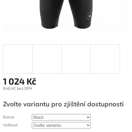
1 024 Kč
846 Kč bez DPH
Měrná
cena:
Zvolte variantu
Barva
Velikost