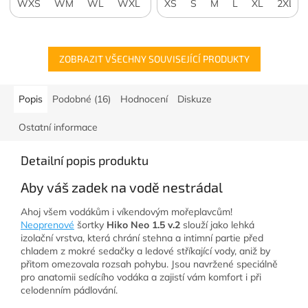
WXS
WM
WL
WXL
W2XL
XS
S
M
L
XL
2XL
ZOBRAZIT VŠECHNY SOUVISEJÍCÍ PRODUKTY
Popis
Podobné (16)
Hodnocení
Diskuze
Ostatní informace
Detailní popis produktu
Aby váš zadek na vodě nestrádal
Ahoj všem vodákům i víkendovým mořeplavcům!
Neoprenové
šortky
Hiko Neo 1.5 v.2
slouží jako lehká
izolační vrstva, která chrání stehna a intimní partie před
chladem z mokré sedačky a ledové stříkající vody, aniž by
přitom omezovala rozsah pohybu. Jsou navržené speciálně
pro anatomii sedícího vodáka a zajistí vám komfort i při
celodenním pádlování.