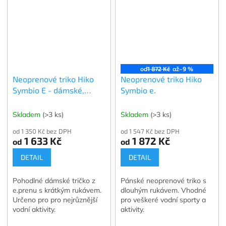
od
1 872 Kč
až
–9 %
Neoprenové triko Hiko
Neoprenové triko Hiko
Symbio E - dámské,
Symbio e.
krátký rukáv
Skladem
(>3 ks)
Skladem
(>3 ks)
od 1 350 Kč bez DPH
od 1 547 Kč bez DPH
1 633 Kč
1 872 Kč
od
od
DETAIL
DETAIL
Pohodlné dámské tričko z
Pánské neoprenové triko s
e.prenu s krátkým rukávem.
dlouhým rukávem. Vhodné
Určeno pro pro nejrůznější
pro veškeré vodní sporty a
vodní aktivity.
aktivity.