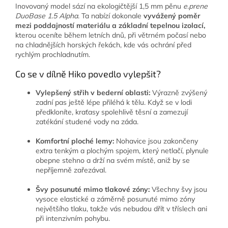
Inovovaný model sází na ekologičtější 1,5 mm pěnu
e.prene
DuoBase 1.5 Alpha
. Ta nabízí dokonale
vyvážený poměr
mezi poddajností materiálu a základní tepelnou izolací,
kterou oceníte během letních dnů, při větrném počasí nebo
na chladnějších horských řekách, kde vás ochrání před
rychlým prochladnutím.
Co se v dílně Hiko povedlo vylepšit?
Vylepšený střih v bederní oblasti:
Výrazně zvýšený
zadní pas ještě lépe přiléhá k tělu. Když se v lodi
předkloníte, kraťasy spolehlivě těsní a zamezují
zatékání studené vody na záda.
Komfortní ploché lemy:
Nohavice jsou zakončeny
extra tenkým a plochým spojem, který netlačí, plynule
obepne stehno a drží na svém místě, aniž by se
nepříjemně zařezával.
Švy posunuté mimo tlakové zóny:
Všechny švy jsou
vysoce elastické a záměrně posunuté mimo zóny
největšího tlaku, takže vás nebudou dřít v tříslech ani
při intenzivním pohybu.