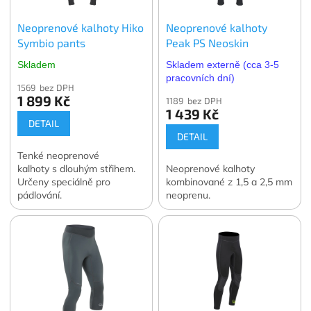
Neoprenové kalhoty Hiko
Neoprenové kalhoty
Symbio pants
Peak PS Neoskin
Skladem
Skladem externě (cca 3-5
pracovních dní)
1569 bez DPH
1 899 Kč
1189 bez DPH
1 439 Kč
DETAIL
DETAIL
Tenké neoprenové
kalhoty s dlouhým střihem.
Neoprenové kalhoty
Určeny speciálně pro
kombinované z 1,5 a 2,5 mm
pádlování.
neoprenu.