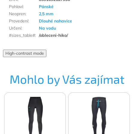
Pohlaví
:
Pánské
Neopren
:
2,5 mm
Provedení
:
Dlouhé nohavice
Určení
:
Na vodu
#sizes_table#
:
/obleceni-hiko/
High-contrast mode
Mohlo by Vás zajímat