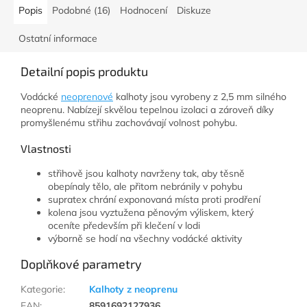
Popis
Podobné (16)
Hodnocení
Diskuze
Ostatní informace
Detailní popis produktu
Vodácké
neoprenové
kalhoty jsou vyrobeny z 2,5 mm silného
neoprenu. Nabízejí skvělou tepelnou izolaci a zároveň díky
promyšlenému střihu zachovávají volnost pohybu.
Vlastnosti
střihově jsou kalhoty navrženy tak, aby těsně
obepínaly tělo, ale přitom nebránily v pohybu
supratex chrání exponovaná místa proti prodření
kolena jsou vyztužena pěnovým výliskem, který
oceníte především při klečení v lodi
výborně se hodí na všechny vodácké aktivity
Doplňkové parametry
Kategorie
:
Kalhoty z neoprenu
EAN
:
8591692127936