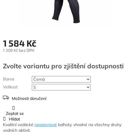
1 584 Kč
1 309 Kč bez DPH
Měrná
cena:
Zvolte variantu
Barva
Velikost
Možnosti doručení
Zeptat se
Hlídat
Kvalitní vodácké
neoprenové
kalhoty, vhodné na všechny druhy
vodních aktivit.