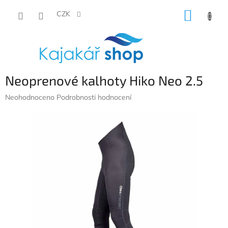
Přejít
NÁKUP
na
CZK
obsah
KOŠÍK
Neoprenové kalhoty Hiko Neo 2.5
Průměrné
Neohodnoceno
Podrobnosti hodnocení
hodnocení
produktu
je
0,0
z
5
hvězdiček.