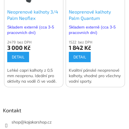
Neoprenové kalhoty 3/4
Neoprenové kalhoty
Palm Neoflex
Palm Quantum
Skladem externě (cca 3-5
Skladem externě (cca 3-5
pracovních dní)
pracovních dní)
2479 bez DPH
1522 bez DPH
3 000 Kč
1 842 Kč
DETAIL
DETAIL
Lehké capri kalhoty z 0,5
Kvalitní pánské neoprenové
mm neoprenu. Ideální pro
kalhoty, vhodné pro všechny
aktivity na vodě či ve vodě.
vodní sporty.
Z
á
p
a
Kontakt
t
í
shop
@
kajakarshop.cz