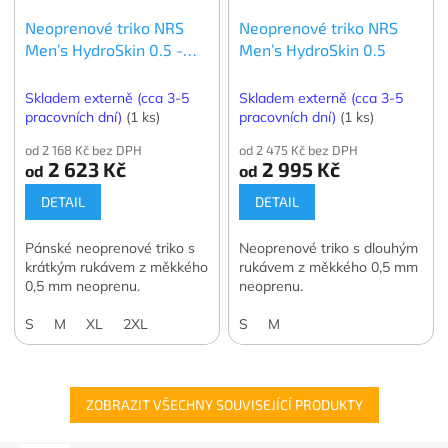
Neoprenové triko NRS
Neoprenové triko NRS
Men’s HydroSkin 0.5 -
Men’s HydroSkin 0.5
krátký rukáv
Skladem externě (cca 3-5
Skladem externě (cca 3-5
pracovních dní)
(1 ks)
pracovních dní)
(1 ks)
od 2 168 Kč bez DPH
od 2 475 Kč bez DPH
2 623 Kč
2 995 Kč
od
od
DETAIL
DETAIL
Pánské neoprenové triko s
Neoprenové triko s dlouhým
krátkým rukávem z měkkého
rukávem z měkkého 0,5 mm
0,5 mm neoprenu.
neoprenu.
S
M
XL
2XL
S
M
ZOBRAZIT VŠECHNY SOUVISEJÍCÍ PRODUKTY