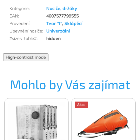
Kategorie
:
Nosiče, držáky
EAN
:
4007577799555
Provedení
:
Tvar "I"
,
Sklápěcí
Upevnění nosiče
:
Univerzální
#sizes_table#
:
hidden
High-contrast mode
Mohlo by Vás zajímat
Akce