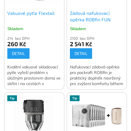
Vakuové pytle Flextail
Zádová nafukovací
opěrka ROBfin FUN
Skladem
Skladem
214 bez DPH
2100 bez DPH
260 Kč
2 541 Kč
DETAIL
DETAIL
Kvalitní vakuové skladovací
Nafukovací zádová opěrka
pytle vyřeší problém s
pro packraft ROBfin je
úložným prostorem doma ve
praktický doplněk navržený
skříni i na cestách v
pro zvýšení komfortu během
zavazadle. Vakuování
pádlování.
dokáže zmenšit objem
Tip
Tip
skladovaného oblečení a
lůžkovin o 70 až 90 %.
Ochrání skladované věci
před prachem, vlhkostí, moly
nebo plísní ať už je
skladujete kdekoli. V balení