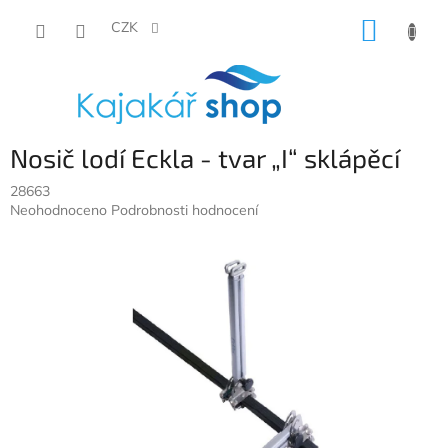
Přejít
NÁKUP
na
CZK
obsah
KOŠÍK
Nosič lodí Eckla - tvar „I“ sklápěcí
28663
Průměrné
Neohodnoceno
Podrobnosti hodnocení
hodnocení
produktu
je
0,0
z
5
hvězdiček.