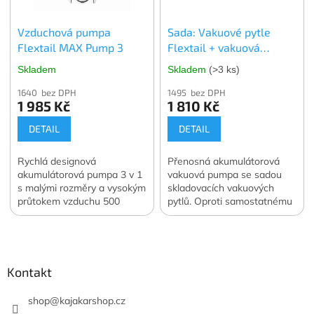
4 ks. vybrané velikosti.
Oficiální česká a slovenská
Vzduchová pumpa
Sada: Vakuové pytle
distribuce.
Flextail MAX Pump 3
Flextail + vakuová
pumpa Flextail MAX
Skladem
Skladem
(>3 ks)
Vacuum Pump
1640 bez DPH
1495 bez DPH
1 985 Kč
1 810 Kč
DETAIL
DETAIL
Rychlá designová
Přenosná akumulátorová
akumulátorová pumpa 3 v 1
vakuová pumpa se sadou
s malými rozměry a vysokým
skladovacích vakuových
průtokem vzduchu 500
pytlů. Oproti samostatnému
l/min. Navíc funkce svítilny a
nákupu ušetříte 400 Kč.
Z
vakuové pumpy. Váha 122
Oficiální česká a slovenská
á
g. Oficiální česká a
distribuce.
slovenská distribuce.
p
a
Kontakt
t
í
shop
@
kajakarshop.cz