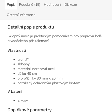
Popis
Podobné (15)
Hodnocení
Diskuze
Ostatní informace
Detailní popis produktu
Sklopný nosič je p
raktickým pomocníkem pro přepravu lodě
a vodáckého příslušenství.
Vlastnosti
tvar „I“
sklopný
materiál: nerezová ocel
délka 40 cm
pro příčníky 30 mm x 20 mm
potažený ochranným plastovým krytem
V balení
2 kusy
Doplňkové parametry