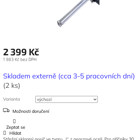
2 399 Kč
1 983 Kč bez DPH
Měrná
cena:
Skladem externě (cca 3-5 pracovních dní)
(2 ks)
Varianta
Možnosti doručení
Zeptat se
Hlídat
Střešní sklopný nosič ve tvaru „I“ z nerezové oceli. Pro příčníky 30