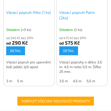
Vázací popruh Hiko (1 ks)
Vázací popruh Palm
(2ks)
Skladem
(>3 ks)
Skladem
(1 ks)
od 240 Kč bez DPH
od 475 Kč bez DPH
290 Kč
575 Kč
od
od
DETAIL
DETAIL
Vázací popruh pro upevnění
Vázací popruhy o délce 3,5
lodí, pádel, lyží apod.
m, 4,5 m nebo 5,5 m. Šířka
25 mm.
3 m
5 m
3,5 m
4,5 m
5,5 m
ZOBRAZIT VŠECHNY SOUVISEJÍCÍ PRODUKTY