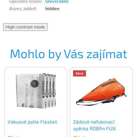
Upevnění nosiče
:
Univerzální
#sizes_table#
:
hidden
High-contrast mode
Mohlo by Vás zajímat
Akce
Vakuové pytle Flextail
Zádová nafukovací
opěrka ROBfin FUN