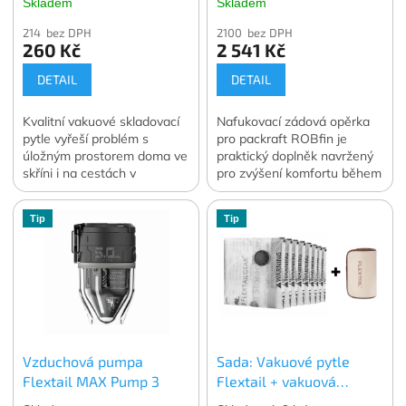
Skladem
Skladem
214 bez DPH
2100 bez DPH
260 Kč
2 541 Kč
DETAIL
DETAIL
Kvalitní vakuové skladovací
Nafukovací zádová opěrka
pytle vyřeší problém s
pro packraft ROBfin je
úložným prostorem doma ve
praktický doplněk navržený
skříni i na cestách v
pro zvýšení komfortu během
zavazadle. Vakuování
pádlování.
dokáže zmenšit objem
Tip
Tip
skladovaného oblečení a
lůžkovin o 70 až 90 %.
Ochrání skladované věci
před prachem, vlhkostí, moly
nebo plísní ať už je
skladujete kdekoli. V balení
4 ks. vybrané velikosti.
Oficiální česká a slovenská
Vzduchová pumpa
Sada: Vakuové pytle
distribuce.
Flextail MAX Pump 3
Flextail + vakuová
pumpa Flextail MAX