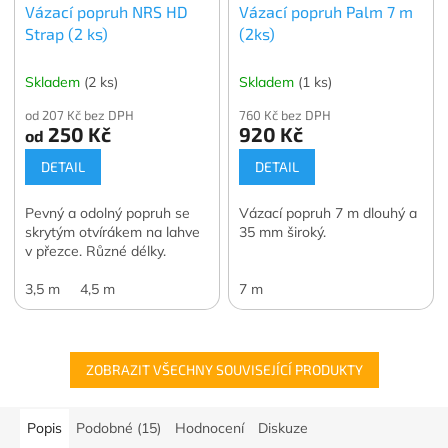
Vázací popruh NRS HD
Vázací popruh Palm 7 m
Strap (2 ks)
(2ks)
Skladem
(2 ks)
Skladem
(1 ks)
od 207 Kč bez DPH
760 Kč bez DPH
250 Kč
920 Kč
od
DETAIL
DETAIL
Pevný a odolný popruh se
Vázací popruh 7 m dlouhý a
skrytým otvírákem na lahve
35 mm široký.
v přezce. Různé délky.
3,5 m
4,5 m
7 m
ZOBRAZIT VŠECHNY SOUVISEJÍCÍ PRODUKTY
Popis
Podobné (15)
Hodnocení
Diskuze