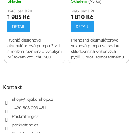
Skladem
Skladem
(>3 ks)
Vacuum Pump
1640 bez DPH
1495 bez DPH
1 985 Kč
1 810 Kč
DETAIL
DETAIL
Rychlá designová
Přenosná akumulátorová
akumulátorová pumpa 3 v 1
vakuová pumpa se sadou
s malými rozměry a vysokým
skladovacích vakuových
průtokem vzduchu 500
pytlů. Oproti samostatnému
l/min. Navíc funkce svítilny a
nákupu ušetříte 400 Kč.
Z
vakuové pumpy. Váha 122
Oficiální česká a slovenská
á
g. Oficiální česká a
distribuce.
slovenská distribuce.
p
a
Kontakt
t
í
shop
@
kajakarshop.cz
+420 608 003 461
Packrafting.cz
packrafting.cz