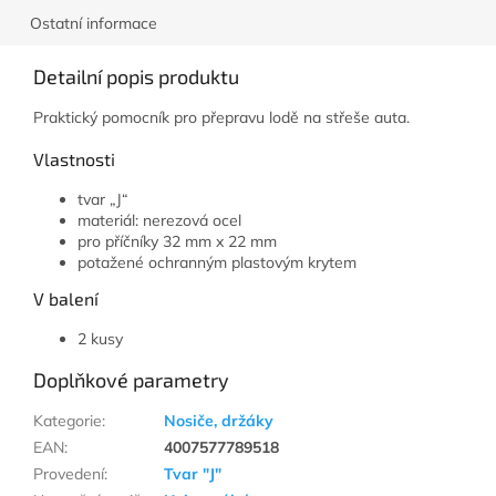
Ostatní informace
Detailní popis produktu
Praktický pomocník pro přepravu lodě na střeše auta.
Vlastnosti
tvar „J“
materiál: nerezová ocel
pro příčníky 32 mm x 22 mm
potažené ochranným plastovým krytem
V balení
2 kusy
Doplňkové parametry
Kategorie
:
Nosiče, držáky
EAN
:
4007577789518
Provedení
:
Tvar "J"