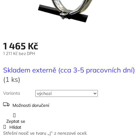
1 465 Kč
1 211 Kč bez DPH
Měrná
cena:
Skladem externě (cca 3-5 pracovních dní)
(1 ks)
Varianta
Možnosti doručení
Zeptat se
Hlídat
Střešní nosič ve tvaru „J“ z nerezové oceli.