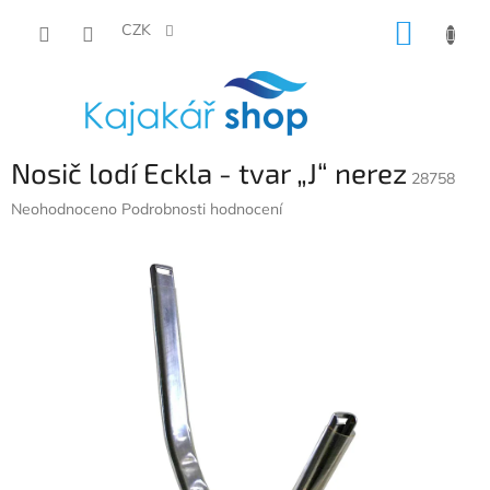
Přejít
NÁKUP
na
CZK
obsah
KOŠÍK
Nosič lodí Eckla - tvar „J“ nerez
28758
Průměrné
Neohodnoceno
Podrobnosti hodnocení
hodnocení
produktu
je
0,0
z
5
hvězdiček.