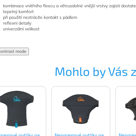
kombinace vnitřního fleecu a větruodolné vnější vrstvy zajistí dostat
tepelný komfort
při použití neztrácíte kontakt s pádlem
reflexní detaily
univerzální velikost
contrast mode
Mohlo by Vás 
prenové pytlíky na
Neoprenové pytlíky na
Neopren