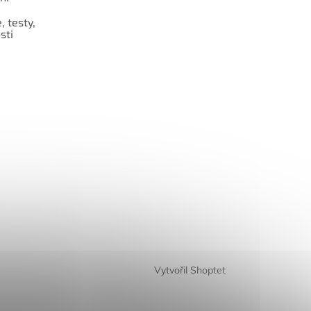
 testy,
sti
Vytvořil Shoptet