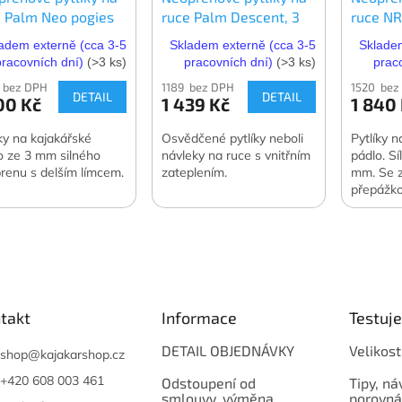
e Palm Neo pogies
ruce Palm Descent, 3
ruce NR
mm
adem externě (cca 3-5
Skladem externě (cca 3-5
Skladem
pracovních dní)
(>3 ks)
pracovních dní)
(>3 ks)
prac
 bez DPH
1189 bez DPH
1520 bez
DETAIL
DETAIL
00 Kč
1 439 Kč
1 840
íky na kajakářské
Osvědčené pytlíky neboli
Pytlíky n
o ze 3 mm silného
návleky na ruce s vnitřním
pádlo. S
renu s delším límcem.
zateplením.
mm. Se z
přepážko
takt
Informace
Testuj
DETAIL OBJEDNÁVKY
Velikost
shop
@
kajakarshop.cz
+420 608 003 461
Odstoupení od
Tipy, ná
smlouvy, výměna
porovná