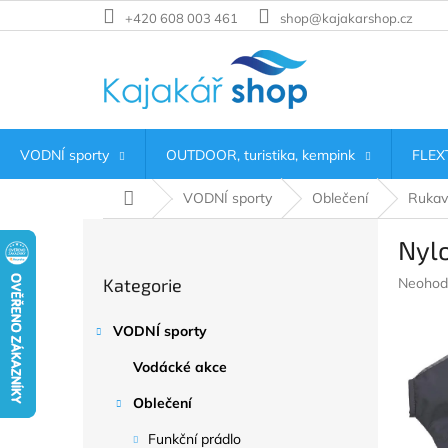
Přejít
+420 608 003 461
shop@kajakarshop.cz
na
obsah
VODNÍ sporty
OUTDOOR, turistika, kempink
FLEXT
Domů
VODNÍ sporty
Oblečení
Rukavi
P
Nylo
o
Přeskočit
s
Průměr
Kategorie
Neohod
kategorie
t
hodnoc
r
produkt
VODNÍ sporty
a
je
n
0,0
Vodácké akce
z
n
5
í
Oblečení
hvězdič
p
Funkční prádlo