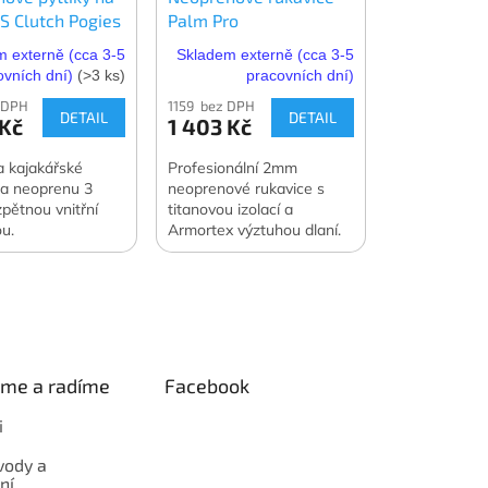
S Clutch Pogies
Palm Pro
 externě (cca 3-5
Skladem externě (cca 3-5
ovních dní)
(>3 ks)
pracovních dní)
 DPH
1159 bez DPH
DETAIL
DETAIL
 Kč
1 403 Kč
a kajakářské
Profesionální 2mm
íla neoprenu 3
neoprenové rukavice s
pětnou vnitřní
titanovou izolací a
u.
Armortex výztuhou dlaní.
Extrémně odolné, skvěle
padnou. Ideální pro
záchranu i náročné
pádlování.
eme a radíme
Facebook
i
vody a
ní