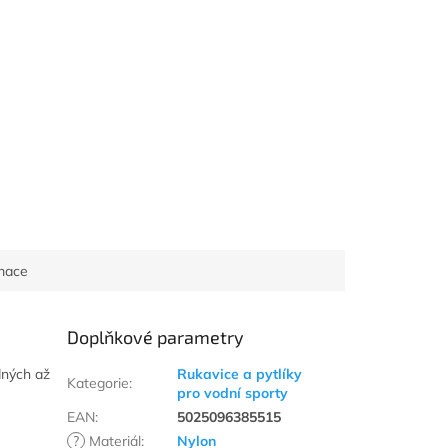
rmace
Doplňkové parametry
dných až
Rukavice a pytlíky
Kategorie
:
pro vodní sporty
EAN
:
5025096385515
?
Materiál
:
Nylon