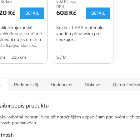
 Kč bez
502 Kč bez
DPH
20 Kč
608 Kč
DETAIL
DETAIL
dílné kajakářské
Kukla z LARS materiálu,
o Wolferine je určené
vhodná především pro
dlování na jezerech a
seakajak.
ch. Spojka klasická,
listy, sklolaminátová
.
 cm
215 cm
S / M
s
Podobné (3)
Hodnocení
Diskuze
Ostatní info
ailní popis produktu
eky výborně ochrání ruce při náročnějším expedičním pádlování v chla
ivých podmínkách.
tnosti