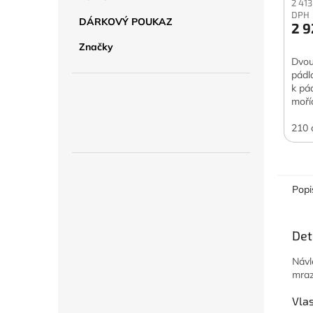
2 413
DPH
DÁRKOVÝ POUKAZ
2 9
Značky
Dvou
pádl
k pá
moří
PAG 
žerď
210
Popi
Det
Návl
mraz
Vlas