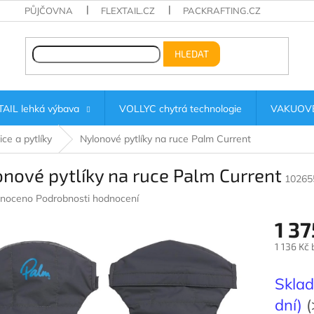
PŮJČOVNA
FLEXTAIL.CZ
PACKRAFTING.CZ
HLEDAT
AIL lehká výbava
VOLLYC chytrá technologie
VAKUOVÉ
ce a pytlíky
Nylonové pytlíky na ruce Palm Current
nové pytlíky na ruce Palm Current
10265
né
noceno
Podrobnosti hodnocení
ení
1 37
u
1 136 Kč
Měrná
cena:
Sklad
ek.
dní)
(