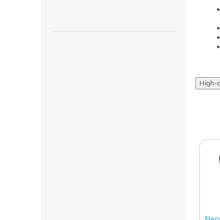
High-
Neo