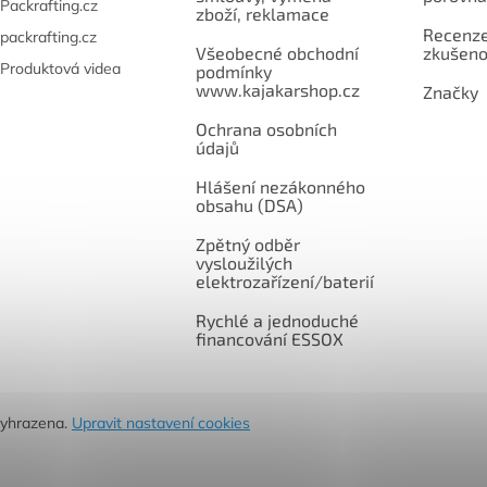
Packrafting.cz
zboží, reklamace
Recenze,
packrafting.cz
Všeobecné obchodní
zkušeno
Produktová videa
podmínky
www.kajakarshop.cz
Značky
Ochrana osobních
údajů
Hlášení nezákonného
obsahu (DSA)
Zpětný odběr
vysloužilých
elektrozařízení/baterií
Rychlé a jednoduché
financování ESSOX
vyhrazena.
Upravit nastavení cookies