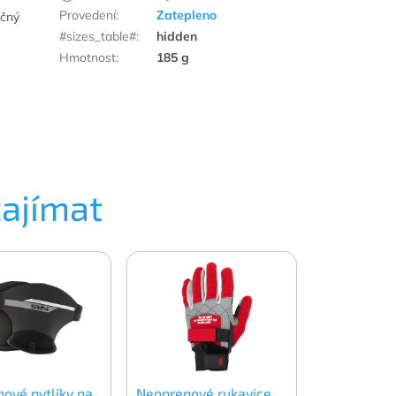
Provedení
:
Zatepleno
ečný
#sizes_table#
:
hidden
Hmotnost
:
185 g
zajímat
ové pytlíky na
Neoprenové rukavice