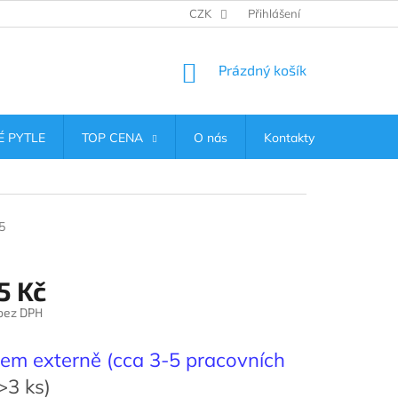
CZK
Přihlášení
NÁKUPNÍ
Prázdný košík
KOŠÍK
 PYTLE
TOP CENA
O nás
Kontakty
5
5 Kč
 bez DPH
em externě (cca 3-5 pracovních
>3 ks)