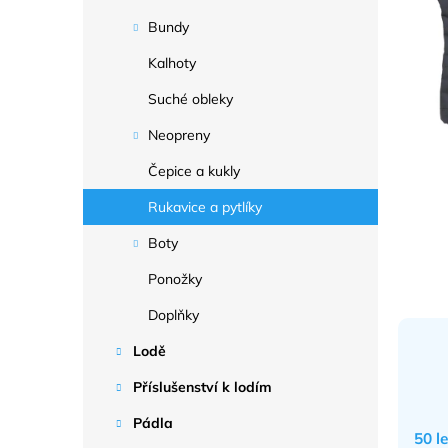
a
n
Bundy
e
Kalhoty
l
Suché obleky
Neopreny
Čepice a kukly
Rukavice a pytlíky
Boty
Ponožky
Doplňky
Lodě
Příslušenství k lodím
Pádla
50 l