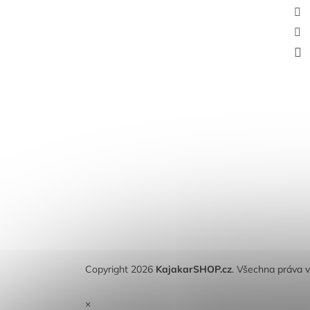
Copyright 2026
KajakarSHOP.cz
. Všechna práva 
×