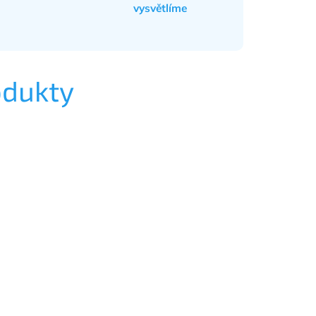
vysvětlíme
odukty