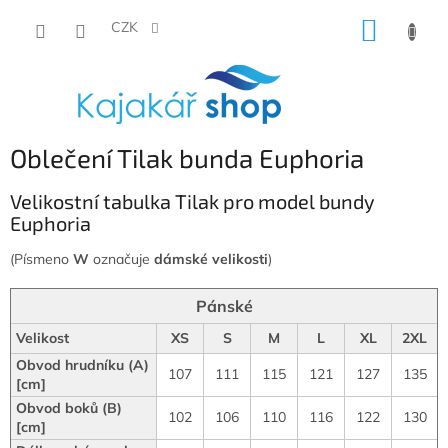
Přejít
NÁKUP
na
CZK
obsah
KOŠÍK
Oblečení Tilak bunda Euphoria
Velikostní tabulka Tilak pro model bundy
Euphoria
(Písmeno
W
označuje
dámské velikosti
)
Pánské
Velikost
XS
S
M
L
XL
2XL
Obvod hrudníku (A)
107
111
115
121
127
135
[cm]
Obvod boků (B)
102
106
110
116
122
130
[cm]