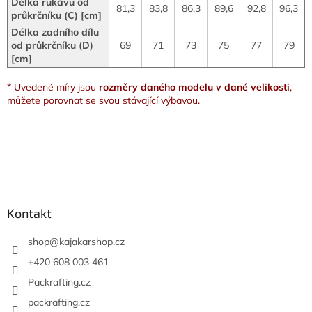
Délka rukávu od
81,3
83,8
86,3
89,6
92,8
96,3
průkrčníku (C) [cm]
Délka zadního dílu
od průkrčníku (D)
69
71
73
75
77
79
[cm]
* Uvedené míry jsou
rozměry daného modelu v dané velikosti
,
můžete porovnat se svou stávající výbavou.
Z
á
p
a
Kontakt
t
í
shop
@
kajakarshop.cz
+420 608 003 461
Packrafting.cz
packrafting.cz