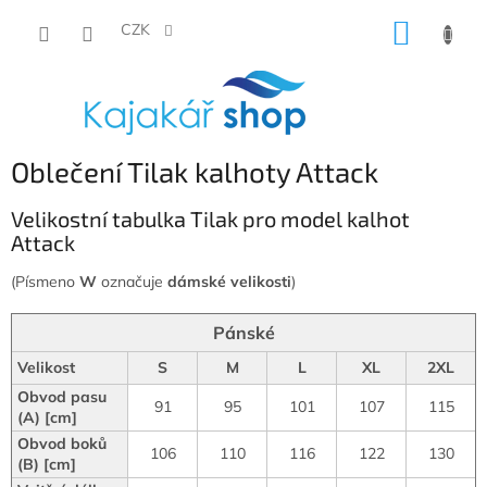
Přejít
NÁKUP
na
CZK
obsah
KOŠÍK
Oblečení Tilak kalhoty Attack
Velikostní tabulka Tilak pro model kalhot
Attack
(Písmeno
W
označuje
dámské velikosti
)
Pánské
Velikost
S
M
L
XL
2XL
Obvod pasu
91
95
101
107
115
(A) [cm]
Obvod boků
106
110
116
122
130
(B) [cm]