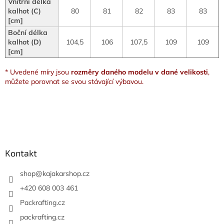
Vnitřní délka
kalhot (C)
80
81
82
83
83
[cm]
Boční délka
kalhot (D)
104,5
106
107,5
109
109
[cm]
* Uvedené míry jsou
rozměry daného modelu v dané velikosti
,
můžete porovnat se svou stávající výbavou.
Z
á
p
a
Kontakt
t
í
shop
@
kajakarshop.cz
+420 608 003 461
Packrafting.cz
packrafting.cz