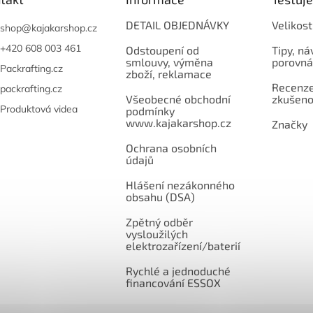
DETAIL OBJEDNÁVKY
Velikost
shop
@
kajakarshop.cz
+420 608 003 461
Odstoupení od
Tipy, ná
smlouvy, výměna
porovná
Packrafting.cz
zboží, reklamace
Recenze,
packrafting.cz
Všeobecné obchodní
zkušeno
Produktová videa
podmínky
www.kajakarshop.cz
Značky
Ochrana osobních
údajů
Hlášení nezákonného
obsahu (DSA)
Zpětný odběr
vysloužilých
elektrozařízení/baterií
Rychlé a jednoduché
financování ESSOX