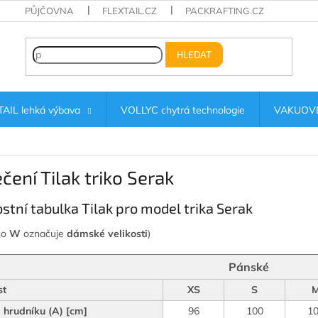
PŮJČOVNA
FLEXTAIL.CZ
PACKRAFTING.CZ
HLEDAT
AIL lehká výbava
VOLLYC chytrá technologie
VAKUOVÉ
čení Tilak triko Serak
ostní tabulka Tilak pro model trika Serak
no
W
označuje
dámské velikosti
)
Pánské
st
XS
S
hrudníku (A) [cm]
96
100
1