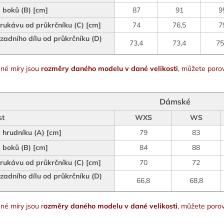
 boků (B) [cm]
87
91
9
rukávu od průkrčníku (C) [cm]
74
76,5
7
zadního dílu od průkrčníku (D)
73,4
73,4
75
né míry jsou
rozměry daného modelu v dané velikosti
, můžete porov
Dámské
st
WXS
WS
hrudníku (A) [cm]
79
83
 boků (B) [cm]
84
88
rukávu od průkrčníku (C) [cm]
70
72
zadního dílu od průkrčníku (D)
66,8
68,8
né míry jsou r
ozměry daného modelu v dané velikosti
, můžete porov