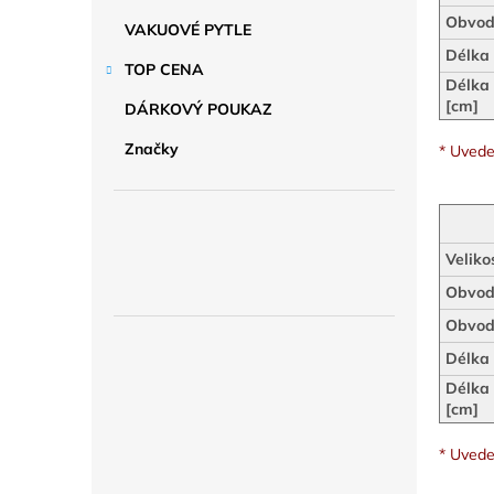
a
n
Obvod
VAKUOVÉ PYTLE
e
Délka 
TOP CENA
l
Délka 
[cm]
DÁRKOVÝ POUKAZ
Značky
* Uvede
Veliko
Obvod 
Obvod
Délka 
Délka 
[cm]
* Uvede