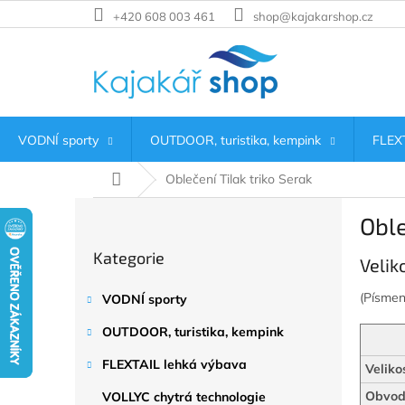
Přejít
+420 608 003 461
shop@kajakarshop.cz
na
obsah
VODNÍ sporty
OUTDOOR, turistika, kempink
FLEXT
Domů
Oblečení Tilak triko Serak
P
Oble
o
Přeskočit
s
Kategorie
kategorie
Velik
t
r
(Písme
VODNÍ sporty
a
n
OUTDOOR, turistika, kempink
n
í
FLEXTAIL lehká výbava
Veliko
p
Obvod 
VOLLYC chytrá technologie