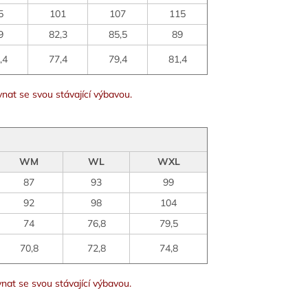
5
101
107
115
9
82,3
85,5
89
,4
77,4
79,4
81,4
nat se svou stávající výbavou.
WM
WL
WXL
87
93
99
92
98
104
74
76,8
79,5
70,8
72,8
74,8
nat se svou stávající výbavou.