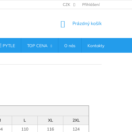
CZK
Přihlášení
NÁKUPNÍ
Prázdný košík
KOŠÍK
 PYTLE
TOP CENA
O nás
Kontakty
M
L
XL
2XL
04
110
116
124