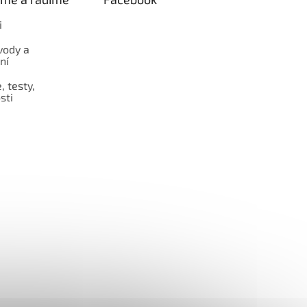
i
vody a
ní
 testy,
sti