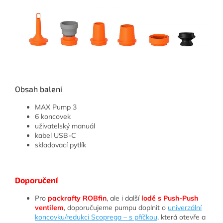
Obsah balení
MAX Pump 3
6 koncovek
uživatelský manuál
kabel USB-C
skladovací pytlík
Doporučení
Pro
packrafty ROBfin
, ale i další
lodě s Push-Push
ventilem
, doporučujeme pumpu doplnit o
univerzální
koncovku/redukci Scoprega – s příčkou
, která otevře a