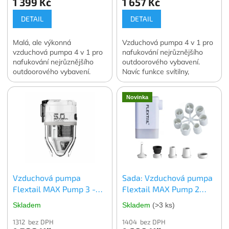
1 399 Kč
1 657 Kč
DETAIL
DETAIL
Malá, ale výkonná
Vzduchová pumpa 4 v 1 pro
vzduchová pumpa 4 v 1 pro
nafukování nejrůznějšího
nafukování nejrůznějšího
outdoorového vybavení.
outdoorového vybavení.
Navíc funkce svítilny,
Navíc funkce svítilny,
powerbanky a vakuové
powerbanky a vakuové
pumpy. Váha 190 g.
Novinka
pumpy. Váha 160 g.
Oficiální česká a slovenská
Oficiální česká a slovenská
distribuce.
distribuce.
Vzduchová pumpa
Sada: Vzduchová pumpa
Flextail MAX Pump 3 -
Flextail MAX Pump 2
ROZBALENO
Plus + univerzální
Skladem
Skladem
(>3 ks)
redukce s příčkou
1312 bez DPH
1404 bez DPH