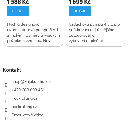
1 588 Kč
1 699 Kč
DETAIL
DETAIL
Rychlá designová
Vzduchová pumpa 4 v 1 pro
akumulátorová pumpa 3 v 1
nafukování nejrůznějšího
s malými rozměry a vysokým
outdoorového
průtokem vzduchu. Navíc
vybavení doplněná o
funkce svítilny a vakuové
univerzální redukci s příčkou
Z
pumpy. Váha 122 g. Nový,
pro packrafty ROBfin ale i
á
nepoužitý a nepoškozený
jiné lodě s Push-Push
produkt. Rozbaleno a
ventilem. . Navíc funkce
p
vráceno. Plná záruka.
svítilny, powerbanky a
a
Kontakt
Oficiální česká a slovenská
vakuové pumpy. Váha 190
t
distribuce.
g. Oficiální česká a
í
shop
@
kajakarshop.cz
slovenská distribuce.
+420 608 003 461
Packrafting.cz
packrafting.cz
Produktová videa