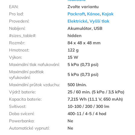
EAN
:
Zvolte variantu
Pro loď
:
Packraft
,
Kánoe
,
Kajak
Provedení
:
Elektrické
,
Vyšší tlak
Nabíjení
:
Akumulátor, USB
#sizes_table#
:
hidden
Rozměr
:
84 x 48 x 48 mm
Hmotnost
:
122 g
Výkon
:
15 W
Maximální tlak nafukování
:
5 kPa (0,73 psi)
Maximální podtlak
5 kPa (0,73 psi)
vyfukování
:
Maximální průtok vzduchu
:
500 l/min.
Výdrž baterie
:
25 / 60 min. (5 kPa / 3,5 kPa)
Kapacita baterie
:
7,215 Wh (11.1 V, 650 mAh)
Svítivost
:
10-100 / 200 / 300 lm
Doba svícení
:
400-11 / 4-5 / 4 hod
Powerbanka
:
Ne
Automatické vypnutí
:
Ne