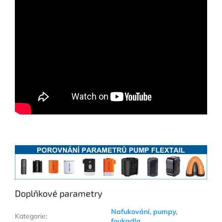
Doplňkové parametry
Nafukování, pumpy,
Kategorie
:
foukadla