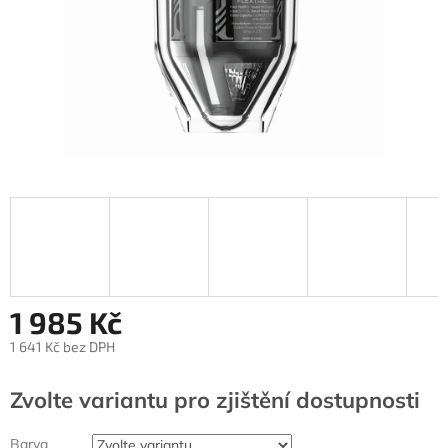
1 985 Kč
1 641 Kč bez DPH
Měrná
cena:
Zvolte variantu
Barva