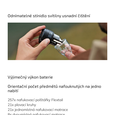
Odnímatelné stínidlo svítilny usnadní čištění
Výjimečný výkon baterie
Orientační počet předmětů nafouknutých na jedno
nabití
257x nafukovací polštářky Flextail
21x plovací kruhy
21x jednomístná nafukovací matrace
8x dvoumístná nafukovací matrace