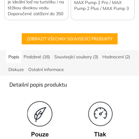
je ideální loď na turistiku i na
MAX Pump 2 Pro / MAX
těžkou divokou vodu.
Pump 2 Plus / MAX Pump 3
Doporučené zatížení do 350
/ TINY Pump 2X / TINY
kg.
Pump X. Zajistí skladování
všeho příslušenství na
jednom místě....
ZOBRAZIT VŠECHNY SOUVISEJÍCÍ PRODUKTY
Popis
Podobné (16)
Související soubory (3)
Hodnocení (2)
Diskuze
Ostatní informace
Detailní popis produktu