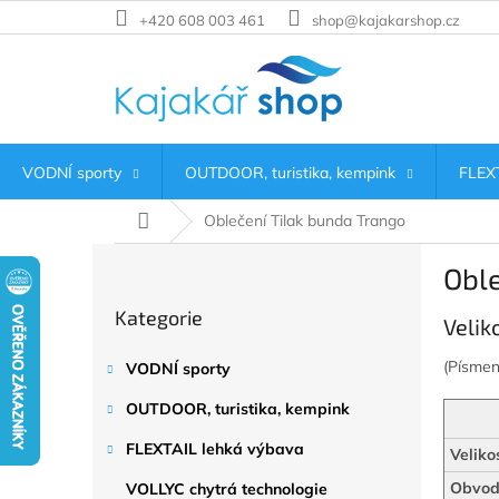
Přejít
+420 608 003 461
shop@kajakarshop.cz
na
obsah
VODNÍ sporty
OUTDOOR, turistika, kempink
FLEXT
Domů
Oblečení Tilak bunda Trango
P
Oble
o
Přeskočit
s
Kategorie
kategorie
Velik
t
r
(Písme
VODNÍ sporty
a
n
OUTDOOR, turistika, kempink
n
í
FLEXTAIL lehká výbava
Veliko
p
Obvod 
VOLLYC chytrá technologie