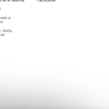
i
vody a
ní
 testy,
sti