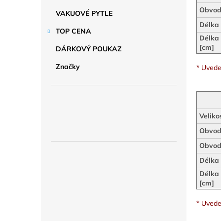
a
n
Obvod
VAKUOVÉ PYTLE
e
Délka 
TOP CENA
l
Délka 
[cm]
DÁRKOVÝ POUKAZ
Značky
* Uvede
Veliko
Obvod 
Obvod
Délka 
Délka 
[cm]
* Uvede