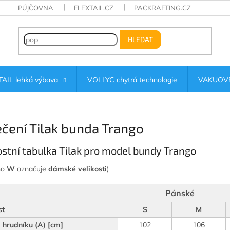
PŮJČOVNA
FLEXTAIL.CZ
PACKRAFTING.CZ
HLEDAT
AIL lehká výbava
VOLLYC chytrá technologie
VAKUOVÉ
čení Tilak bunda Trango
ostní tabulka Tilak pro model bundy Trango
no
W
označuje
dámské velikosti
)
Pánské
st
S
M
hrudníku (A) [cm]
102
106