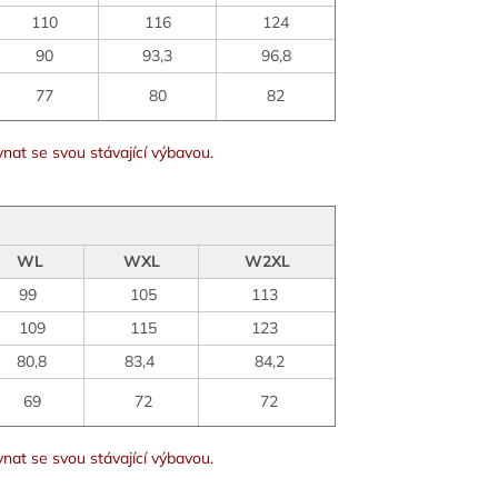
110
116
124
90
93,3
96,8
77
80
82
nat se svou stávající výbavou.
WL
WXL
W2XL
99
105
113
109
115
123
80,8
83,4
84,2
69
72
72
nat se svou stávající výbavou.