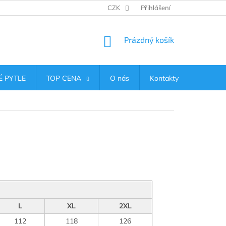
CZK
Přihlášení
NÁKUPNÍ
Prázdný košík
KOŠÍK
 PYTLE
TOP CENA
O nás
Kontakty
L
XL
2XL
112
118
126