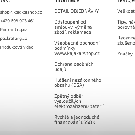
DETAIL OBJEDNÁVKY
Velikost
shop
@
kajakarshop.cz
+420 608 003 461
Odstoupení od
Tipy, ná
smlouvy, výměna
porovná
Packrafting.cz
zboží, reklamace
Recenze,
packrafting.cz
Všeobecné obchodní
zkušeno
Produktová videa
podmínky
www.kajakarshop.cz
Značky
Ochrana osobních
údajů
Hlášení nezákonného
obsahu (DSA)
Zpětný odběr
vysloužilých
elektrozařízení/baterií
Rychlé a jednoduché
financování ESSOX