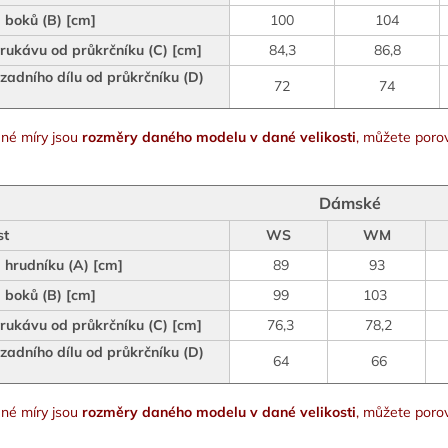
 boků (B) [cm]
100
104
rukávu od průkrčníku (C) [cm]
84,3
86,8
zadního dílu od průkrčníku (D)
72
74
né míry jsou
rozměry daného modelu v dané velikosti
, můžete porov
Dámské
st
WS
WM
hrudníku (A) [cm]
89
93
 boků (B) [cm]
99
103
rukávu od průkrčníku (C) [cm]
76,3
78,2
zadního dílu od průkrčníku (D)
64
66
né míry jsou
rozměry daného modelu v dané velikosti
, můžete porov