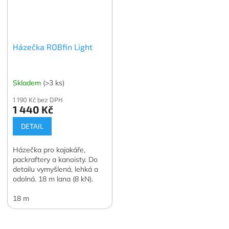
Házečka ROBfin Light
Skladem
(>3 ks)
1 190 Kč bez DPH
1 440 Kč
DETAIL
Házečka pro kajakáře,
packraftery a kanoisty. Do
detailu vymyšlená, lehká a
odolná. 18 m lana (8 kN).
18 m