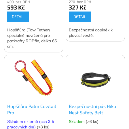
490 bez DPH
270 bez DPH
593 Kč
327 Kč
DETAIL
DETAIL
Hopšňůra (Tow Tether)
Bezpečnostní doplněk k
speciálně navržená pro
plovací vestě.
packrafty ROBfin, délka 65
cm.
Hopšňůra Palm Cowtail
Bezpečnostní pás Hiko
Pro
Nest Safety Belt
Skladem externě (cca 3-5
Skladem
(>3 ks)
pracovních dní)
(>3 ks)