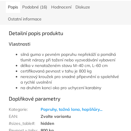
Popis
Podobné (16)
Hodnocení
Diskuze
Ostatní informace
Detailní popis produktu
Vlastnosti
silná guma v pevném popruhu nepřekáží a pomáhá
tlumit nárazy při tažení nebo vyzvedávání vybavení
délka v nenataženém stavu M–40 cm, L–60 cm
certifikovaná pevnost v tahu je 800 kg
nerezový kroužek pro snadné připevnění a spolehlivé
a rychlé uvolnění
na druhém konci oko pro uchycení karabiny
Doplňkové parametry
Kategorie
:
Popruhy, tažná lana, hopšňůry...
EAN
:
Zvolte variantu
#sizes_table#
:
hidden
Pevnost v tahu
:
800 kg