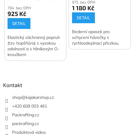
975 bez DPH
1 180 Kč
764 bez DPH
925 Kč
DETAIL
DETAIL
Bederní opasek pro
Elastický záchranný popruh
uchycení házečky s
(tzv. hopšňůra) s vysokou
rychloodepínací přezkou.
odolností a s hliníkovým O-
kroužkem
Z
á
p
a
Kontakt
t
í
shop
@
kajakarshop.cz
+420 608 003 461
Packrafting.cz
packrafting.cz
Produktová videa