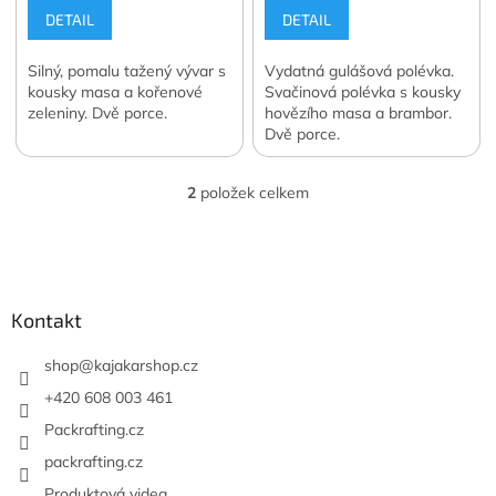
DETAIL
DETAIL
Silný, pomalu tažený vývar s
Vydatná gulášová polévka.
kousky masa a kořenové
Svačinová polévka s kousky
zeleniny. Dvě porce.
hovězího masa a brambor.
Dvě porce.
2
položek celkem
O
v
l
Z
á
á
d
p
a
a
Kontakt
c
t
í
í
shop
@
kajakarshop.cz
p
r
+420 608 003 461
v
Packrafting.cz
k
y
packrafting.cz
v
Produktová videa