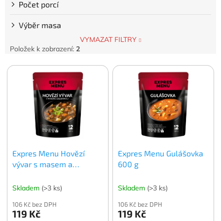
Počet porcí
Výběr masa
VYMAZAT FILTRY
Položek k zobrazení:
2
V
ý
p
i
s
p
r
o
Expres Menu Hovězí
Expres Menu Gulášovka
d
vývar s masem a
600 g
u
zeleninou 600 g
k
t
Skladem
(>3 ks)
Skladem
(>3 ks)
ů
106 Kč bez DPH
106 Kč bez DPH
119 Kč
119 Kč