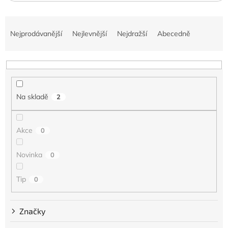
Ř
a
Nejprodávanější
Nejlevnější
Nejdražší
Abecedně
z
e
n
í
p
Na skladě
2
r
o
d
Akce
0
u
k
t
Novinka
0
ů
Tip
0
Značky