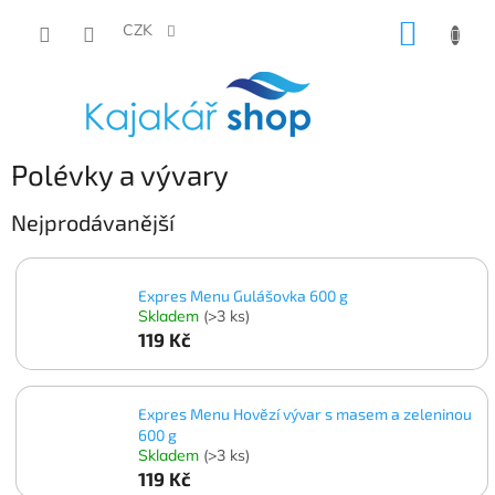
Přejít
NÁKUP
na
CZK
obsah
KOŠÍK
Polévky a vývary
Nejprodávanější
Expres Menu Gulášovka 600 g
Skladem
(>3 ks)
119 Kč
Expres Menu Hovězí vývar s masem a zeleninou
600 g
Skladem
(>3 ks)
119 Kč