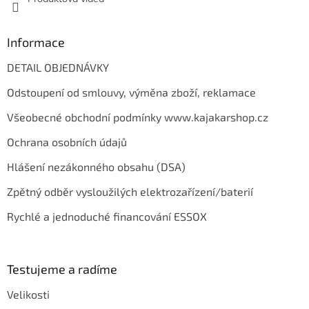
ý
p
i
s
Informace
u
DETAIL OBJEDNÁVKY
Odstoupení od smlouvy, výměna zboží, reklamace
Všeobecné obchodní podmínky www.kajakarshop.cz
Ochrana osobních údajů
Hlášení nezákonného obsahu (DSA)
Zpětný odběr vysloužilých elektrozařízení/baterií
Rychlé a jednoduché financování ESSOX
Testujeme a radíme
Velikosti